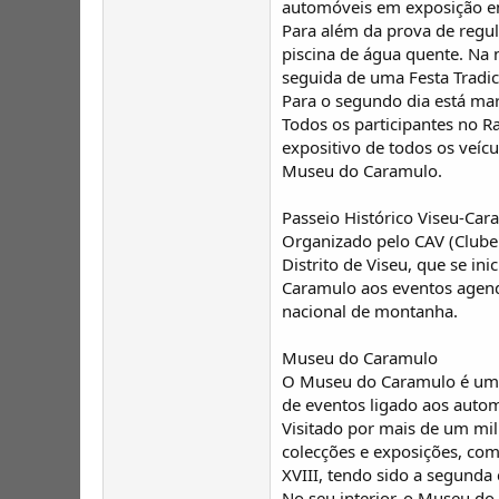
automóveis em exposição em
Para além da prova de regu
piscina de água quente. Na 
seguida de uma Festa Tradic
Para o segundo dia está m
Todos os participantes no R
expositivo de todos os veíc
Museu do Caramulo.
Passeio Histórico Viseu-Car
Organizado pelo CAV (Clube 
Distrito de Viseu, que se in
Caramulo aos eventos agen
nacional de montanha.
Museu do Caramulo
O Museu do Caramulo é uma
de eventos ligado aos autom
Visitado por mais de um mil
colecções e exposições, com
XVIII, tendo sido a segund
No seu interior, o Museu do