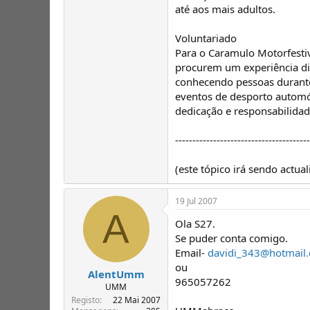
até aos mais adultos.
Voluntariado
Para o Caramulo Motorfestiv
procurem um experiência dif
conhecendo pessoas durante 
eventos de desporto automóve
dedicação e responsabilidad
---------------------------------------
(este tópico irá sendo actual
19 Jul 2007
A
Ola S27.
Se puder conta comigo.
Email-
davidi_343@hotmail
ou
AlentUmm
965057262
UMM
Registo
22 Mai 2007