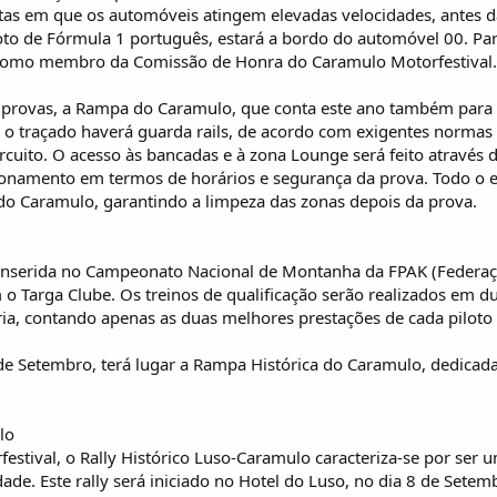
tas em que os automóveis atingem elevadas velocidades, antes d
loto de Fórmula 1 português, estará a bordo do automóvel 00. P
 como membro da Comissão de Honra do Caramulo Motorfestival.
s provas, a Rampa do Caramulo, que conta este ano também para 
o traçado haverá guarda rails, de acordo com exigentes normas 
circuito. O acesso às bancadas e à zona Lounge será feito através
onamento em termos de horários e segurança da prova. Todo o ev
do Caramulo, garantindo a limpeza das zonas depois da prova.
nserida no Campeonato Nacional de Montanha da FPAK (Federaçã
o Targa Clube. Os treinos de qualificação serão realizados em du
ria, contando apenas as duas melhores prestações de cada piloto
 de Setembro, terá lugar a Rampa Histórica do Caramulo, dedicada
lo
estival, o Rally Histórico Luso-Caramulo caracteriza-se por ser
ade. Este rally será iniciado no Hotel do Luso, no dia 8 de Setem