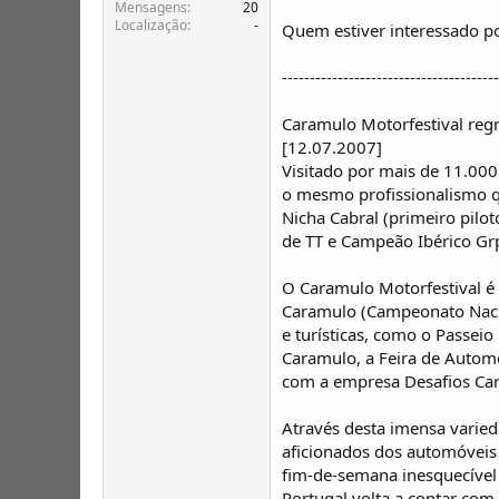
T
o
Mensagens
20
Localização
-
ó
Quem estiver interessado p
p
i
---------------------------------------
c
o
Caramulo Motorfestival re
s
[12.07.2007]
Visitado por mais de 11.000
o mesmo profissionalismo q
Nicha Cabral (primeiro pil
de TT e Campeão Ibérico Grp
O Caramulo Motorfestival é
Caramulo (Campeonato Nacio
e turísticas, como o Passei
Caramulo, a Feira de Automo
com a empresa Desafios Cara
Através desta imensa varie
aficionados dos automóveis 
fim-de-semana inesquecível
Portugal volta a contar com