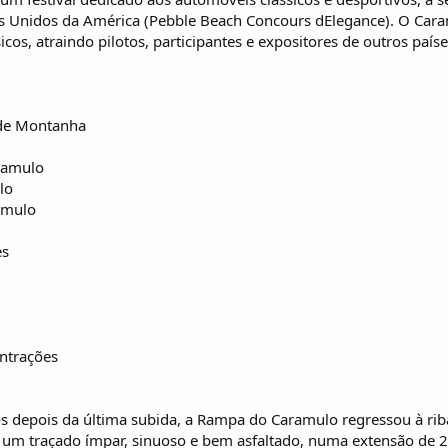
os Unidos da América (Pebble Beach Concours dElegance). O Cara
icos, atraindo pilotos, participantes e expositores de outros país
 de Montanha
ramulo
lo
amulo
es
entrações
 depois da última subida, a Rampa do Caramulo regressou à riba
um traçado ímpar, sinuoso e bem asfaltado, numa extensão de 