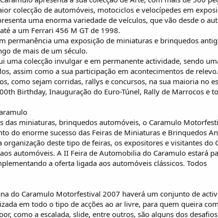
or colecção de automóveis, motociclos e velocípedes em exposiç
apresenta uma enorma variedade de veículos, que vão desde o 
 até a um Ferrari 456 M GT de 1998.
 permanência uma exposição de miniaturas e brinquedos antig
ngo de mais de um século.
i uma colecção invulgar e em permanente actividade, sendo um
los, assim como a sua participação em acontecimentos de relevo.
s, como sejam corridas, rallys e concursos, na sua maioria no 
100th Birthday, Inauguração do Euro-Túnel, Rally de Marrocos e t
Caramulo
 das miniaturas, brinquedos automóveis, o Caramulo Motorfestiv
ento do enorme sucesso das Feiras de Miniaturas e Brinquedos A
 organização deste tipo de feiras, os expositores e visitantes d
s aos automóveis. A II Feira de Automobilia do Caramulo estará p
lementando a oferta ligada aos automóveis clássicos. Todos
na do Caramulo Motorfestival 2007 haverá um conjunto de activi
izada em todo o tipo de acções ao ar livre, para quem queira 
or, como a escalada, slide, entre outros, são alguns dos desafio