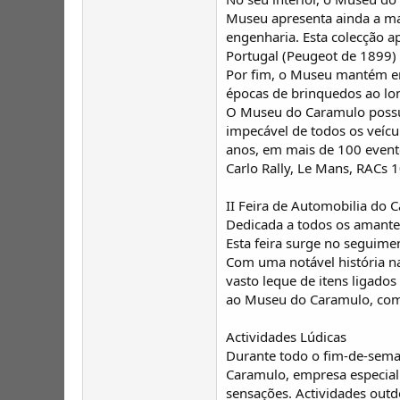
Museu apresenta ainda a mai
engenharia. Esta colecção 
Portugal (Peugeot de 1899)
Por fim, o Museu mantém em
épocas de brinquedos ao lo
O Museu do Caramulo possu
impecável de todos os veícu
anos, em mais de 100 evento
Carlo Rally, Le Mans, RACs 
II Feira de Automobilia do 
Dedicada a todos os amantes
Esta feira surge no seguim
Com uma notável história na
vasto leque de itens ligado
ao Museu do Caramulo, comp
Actividades Lúdicas
Durante todo o fim-de-sema
Caramulo, empresa especial
sensações. Actividades outdo