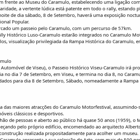
 frente ao Museu do Caramulo, estabelecendo uma ligação com a 
laridade, a vertente lúdica está patente em todo o rally, esta
noite de dia sábado, 8 de Setembro, haverá uma exposição noctur
ional Popular.
arcado um passeio pelo Caramulo, com um percurso de 57km.
ally Histórico Luso-Caramulo estarão integrados no Caramulo Mo
ulos, visualização privilegiada da Rampa Histórica do Caramulo, 
amulo
Automóvel de Viseu), o Passeio Histórico Viseu-Caramulo irá pro
icia no dia 7 de Setembro, em Viseu, e termina no dia 8, no Caram
dados para dia 8 de Setembro, Sábado, nomeadamente a Rampa 
 das maiores atracções do Caramulo Motorfestival, assumindo
óveis clássicos e desportivos.
hão de pessoas e aberto ao público há quase 50 anos (1959), o 
eçando pelo próprio edifício, encomendado ao arquitecto Alberto 
a construção realizada propositadamente para acolher um museu.
 Caramulo apresenta a sua colecção de Arte, com mais de 500 pe