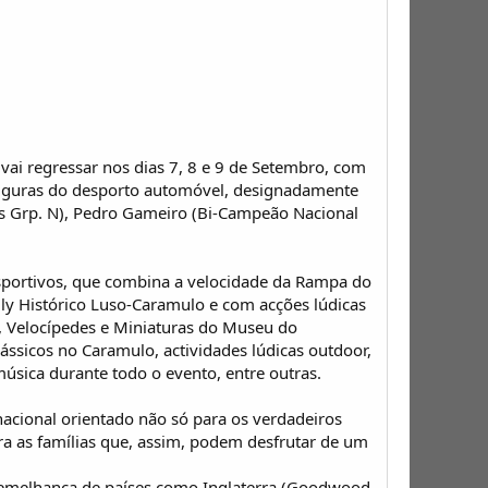
vai regressar nos dias 7, 8 e 9 de Setembro, com
 figuras do desporto automóvel, designadamente
is Grp. N), Pedro Gameiro (Bi-Campeão Nacional
sportivos, que combina a velocidade da Rampa do
y Histórico Luso-Caramulo e com acções lúdicas
s, Velocípedes e Miniaturas do Museu do
ssicos no Caramulo, actividades lúdicas outdoor,
música durante todo o evento, entre outras.
acional orientado não só para os verdadeiros
a as famílias que, assim, podem desfrutar de um
à semelhança de países como Inglaterra (Goodwood