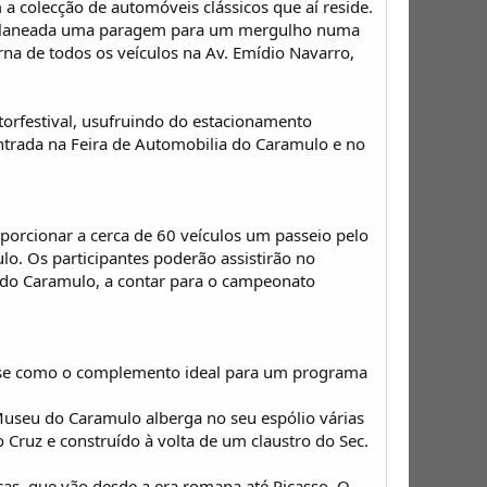
colecção de automóveis clássicos que aí reside.
ndo planeada uma paragem para um mergulho numa
na de todos os veículos na Av. Emídio Navarro,
torfestival, usufruindo do estacionamento
entrada na Feira de Automobilia do Caramulo e no
porcionar a cerca de 60 veículos um passeio pelo
ulo. Os participantes poderão assistirão no
do Caramulo, a contar para o campeonato
-se como o complemento ideal para um programa
Museu do Caramulo alberga no seu espólio várias
Cruz e construído à volta de um claustro do Sec.
ças, que vão desde a era romana até Picasso. O