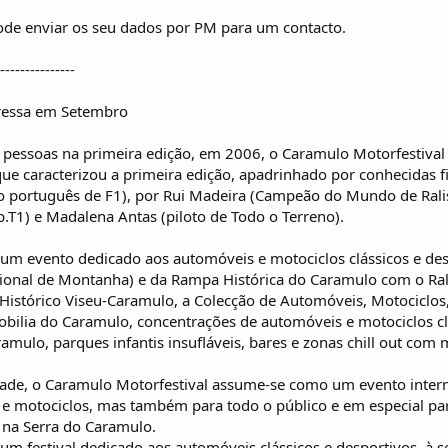
ode enviar os seu dados por PM para um contacto.
---------------
gressa em Setembro
 pessoas na primeira edição, em 2006, o Caramulo Motorfestival 
ue caracterizou a primeira edição, apadrinhado por conhecidas
oto português de F1), por Rui Madeira (Campeão do Mundo de Ral
.T1) e Madalena Antas (piloto de Todo o Terreno).
 um evento dedicado aos automóveis e motociclos clássicos e de
nal de Montanha) e da Rampa Histórica do Caramulo com o Rall
o Histórico Viseu-Caramulo, a Colecção de Automóveis, Motociclo
bilia do Caramulo, concentrações de automóveis e motociclos clá
mulo, parques infantis insufláveis, bares e zonas chill out com 
dade, o Caramulo Motorfestival assume-se como um evento intern
e motociclos, mas também para todo o público e em especial par
 na Serra do Caramulo.
 um festival dedicado aos automóveis clássicos e desportivos, 