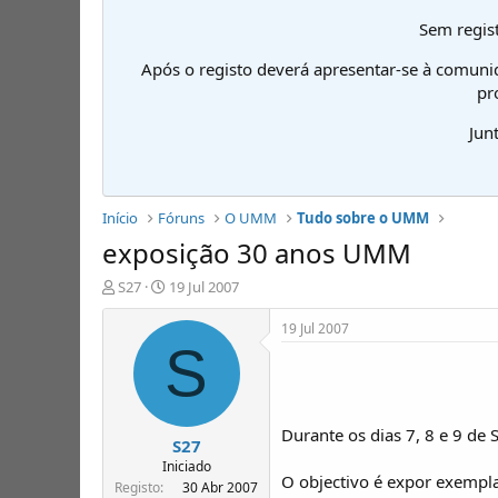
Sem regist
Após o registo deverá apresentar-se à comuni
pr
Jun
Início
Fóruns
O UMM
Tudo sobre o UMM
exposição 30 anos UMM
I
D
S27
19 Jul 2007
n
a
i
t
19 Jul 2007
c
a
S
i
d
a
e
d
i
o
n
Durante os dias 7, 8 e 9 d
S27
r
í
d
c
Iniciado
O objectivo é expor exempla
e
i
Registo
30 Abr 2007