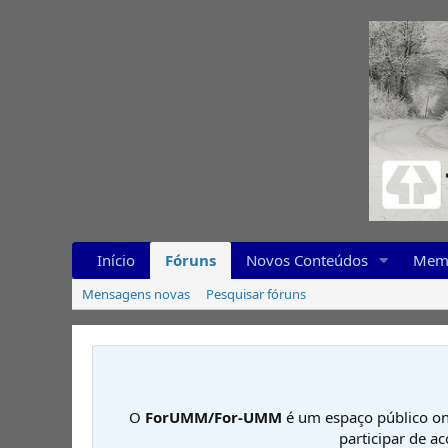
Início
Fóruns
Novos Conteúdos
Mem
Mensagens novas
Pesquisar fóruns
O
ForUMM/For-UMM
é um espaço público on
participar de a