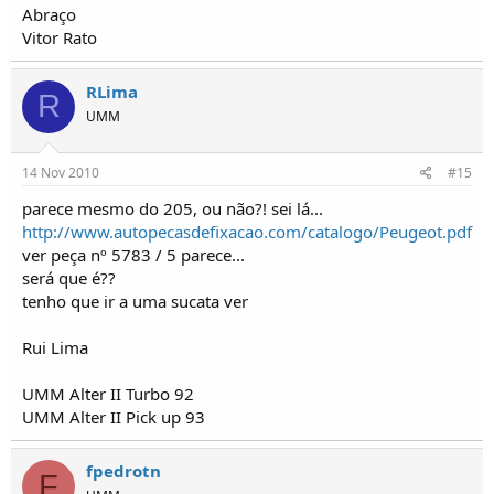
Abraço
Vitor Rato
RLima
R
UMM
14 Nov 2010
#15
parece mesmo do 205, ou não?! sei lá...
http://www.autopecasdefixacao.com/catalogo/Peugeot.pdf
ver peça nº 5783 / 5 parece...
será que é??
tenho que ir a uma sucata ver
Rui Lima
UMM Alter II Turbo 92
UMM Alter II Pick up 93
fpedrotn
F