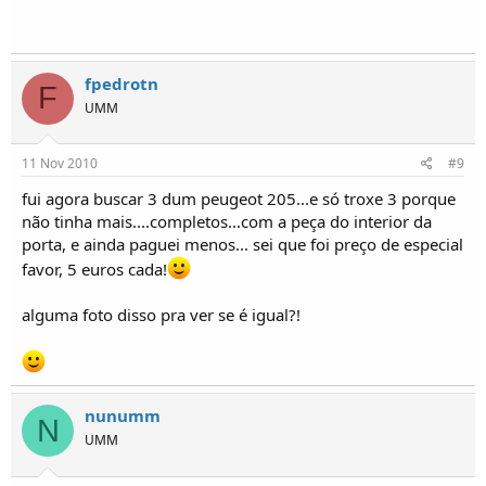
fpedrotn
F
UMM
11 Nov 2010
#9
fui agora buscar 3 dum peugeot 205...e só troxe 3 porque
não tinha mais....completos...com a peça do interior da
porta, e ainda paguei menos... sei que foi preço de especial
favor, 5 euros cada!
alguma foto disso pra ver se é igual?!
nunumm
N
UMM