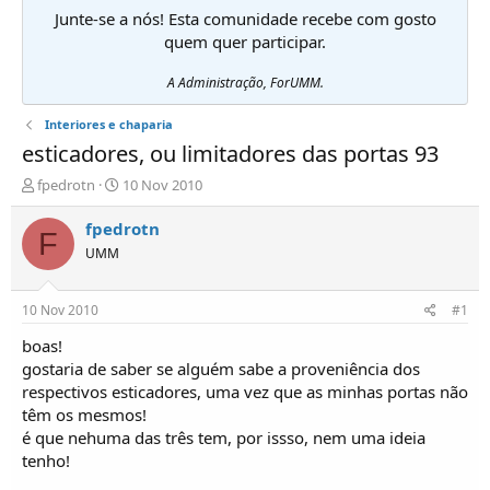
Junte-se a nós! Esta comunidade recebe com gosto
quem quer participar.
A Administração, ForUMM.
Interiores e chaparia
esticadores, ou limitadores das portas 93
I
D
fpedrotn
10 Nov 2010
n
a
i
t
fpedrotn
F
c
a
UMM
i
d
a
e
d
i
10 Nov 2010
#1
o
n
r
í
boas!
d
c
gostaria de saber se alguém sabe a proveniência dos
e
i
respectivos esticadores, uma vez que as minhas portas não
T
o
têm os mesmos!
ó
é que nehuma das três tem, por issso, nem uma ideia
p
tenho!
i
c