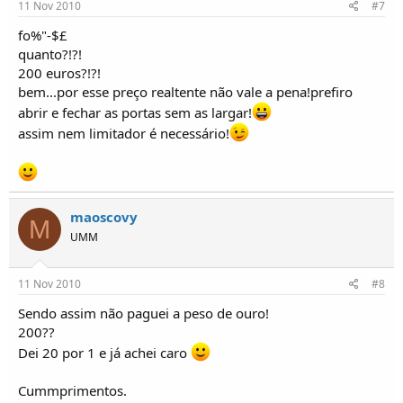
11 Nov 2010
#7
fo%"-$£
quanto?!?!
200 euros?!?!
bem...por esse preço realtente não vale a pena!prefiro
abrir e fechar as portas sem as largar!
assim nem limitador é necessário!
maoscovy
M
UMM
11 Nov 2010
#8
Sendo assim não paguei a peso de ouro!
200??
Dei 20 por 1 e já achei caro
Cummprimentos.