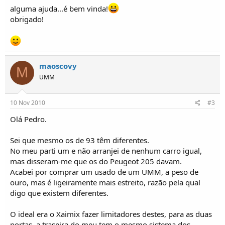
o
alguma ajuda...é bem vinda!
s
obrigado!
maoscovy
M
UMM
10 Nov 2010
#3
Olá Pedro.
Sei que mesmo os de 93 têm diferentes.
No meu parti um e não arranjei de nenhum carro igual,
mas disseram-me que os do Peugeot 205 davam.
Acabei por comprar um usado de um UMM, a peso de
ouro, mas é ligeiramente mais estreito, razão pela qual
digo que existem diferentes.
O ideal era o Xaimix fazer limitadores destes, para as duas
portas, a traseira do meu tem o mesmo sistema dos