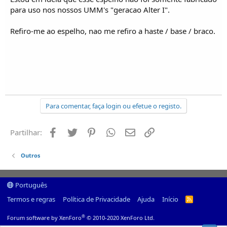
para uso nos nossos UMM's "geracao Alter I".
Refiro-me ao espelho, nao me refiro a haste / base / braco.
Para comentar, faça login ou efetue o registo.
Facebook
Twitter
Pinterest
Whatsapp
Email
Ligação
Partilhar:
Outros
Português
Termos e regras
Política de Privacidade
Ajuda
Início
R
S
S
®
Forum software by XenForo
© 2010-2020 XenForo Ltd.