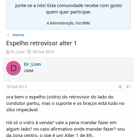
Junte-se a nós! Esta comunidade recebe com gosto
quem quer participar.
A Administração, ForUMM.
Outros
Espelho retrovisor alter 1
I
D
Dr_Lion
18 Out 2015
n
a
i
t
Dr_Lion
D
c
a
UMM
i
d
a
e
d
i
18 Out 2015
#1
o
n
r
í
ora bem o espelho (vidro) do retrovisor do lado do
d
c
condutor partiu, mas o suporte e os braços está tudo no
e
i
sítio impecável.
T
o
ó
Há só o vidro á venda? vale a pena mandar fazer em
p
algum lado? no caso afirmativo onde mandar fazer? sou
i
c
da zona centro, o jipe é um Alter 1 de 89..