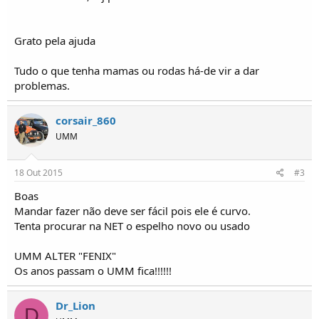
o
s
Grato pela ajuda
Tudo o que tenha mamas ou rodas há-de vir a dar
problemas.
corsair_860
UMM
18 Out 2015
#3
Boas
Mandar fazer não deve ser fácil pois ele é curvo.
Tenta procurar na NET o espelho novo ou usado
UMM ALTER "FENIX"
Os anos passam o UMM fica!!!!!!
Dr_Lion
D