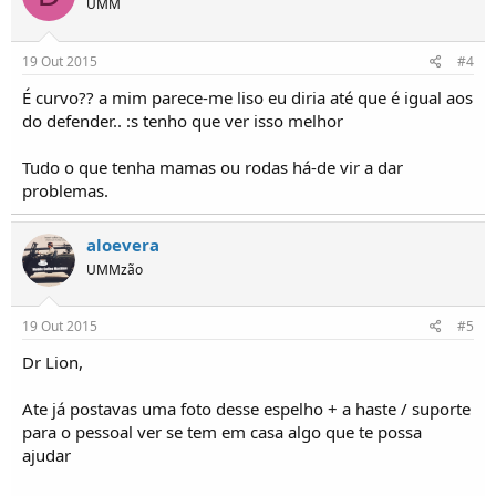
UMM
19 Out 2015
#4
É curvo?? a mim parece-me liso eu diria até que é igual aos
do defender.. :s tenho que ver isso melhor
Tudo o que tenha mamas ou rodas há-de vir a dar
problemas.
aloevera
UMMzão
19 Out 2015
#5
Dr Lion,
Ate já postavas uma foto desse espelho + a haste / suporte
para o pessoal ver se tem em casa algo que te possa
ajudar