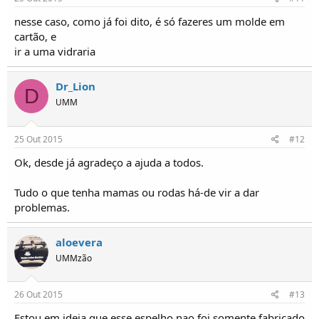
nesse caso, como já foi dito, é só fazeres um molde em
cartão, e
ir a uma vidraria
Dr_Lion
D
UMM
25 Out 2015
#12
Ok, desde já agradeço a ajuda a todos.
Tudo o que tenha mamas ou rodas há-de vir a dar
problemas.
aloevera
UMMzão
26 Out 2015
#13
Estou em ideia que esse espelho nao foi somente fabricado