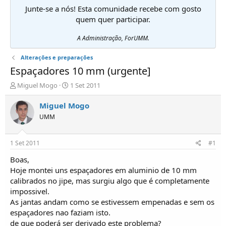
Junte-se a nós! Esta comunidade recebe com gosto
quem quer participar.
A Administração, ForUMM.
Alterações e preparações
Espaçadores 10 mm (urgente]
I
D
Miguel Mogo
1 Set 2011
n
a
i
t
Miguel Mogo
c
a
UMM
i
d
a
e
d
i
1 Set 2011
#1
o
n
r
í
Boas,
d
c
Hoje montei uns espaçadores em aluminio de 10 mm
e
i
calibrados no jipe, mas surgiu algo que é completamente
T
o
impossivel.
ó
As jantas andam como se estivessem empenadas e sem os
p
espaçadores nao faziam isto.
i
c
de que poderá ser derivado este problema?