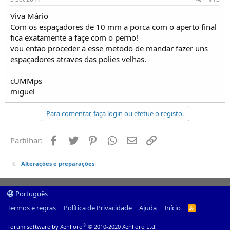
Viva Mário
Com os espaçadores de 10 mm a porca com o aperto final
fica exatamente a façe com o perno!
vou entao proceder a esse metodo de mandar fazer uns
espaçadores atraves das polies velhas.
cUMMps
miguel
Para comentar, faça login ou efetue o registo.
Facebook
Twitter
Pinterest
Whatsapp
Email
Ligação
Partilhar:
Alterações e preparações
Português
Termos e regras
Política de Privacidade
Ajuda
Início
R
S
S
®
Forum software by XenForo
© 2010-2020 XenForo Ltd.