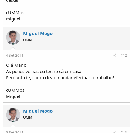
deste!
cUMMps
miguel
Miguel Mogo
UMM
4 Set 2011
#12
Olá Mario,
As polies velhas eu tenho cá em casa.
Pergunto te, como devo mandar efectuar o trabalho?
cUMMps
Miguel
Miguel Mogo
UMM
5 Set 2011
#13