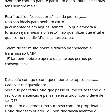
avontade contigo para te partir um dedo...afinal de contas
tens sempre mais 9
Esta "raça" de "espaçadores" sao da pior raça....
Nao sao ideais para nenhum carro...
Ja vi montados em alguns Daihatsu...o que embora a
furacao seja a mesma o "resto" nao quer dizer que e' tal e
qual como nos UMM's, as jantes etc..etc...
- alem de ser muito pobre a fixacao da "bolacha" a
transmissao UMM
- E' tambem pobre o aperto da jante aos pernos por
consequencia...
Desabafo contigo e com quem por este topico passa...
Cada vez me questiono:
Sera que por cada UMM que passe ou me cruze tenho que
redrobrar a atencao e pensar se esta tudo "como deve de
ser"???
E; que um dia temos uma surpresa com um proprietatio
UMM que "sem querer" ou por ignorancia adaptou ou