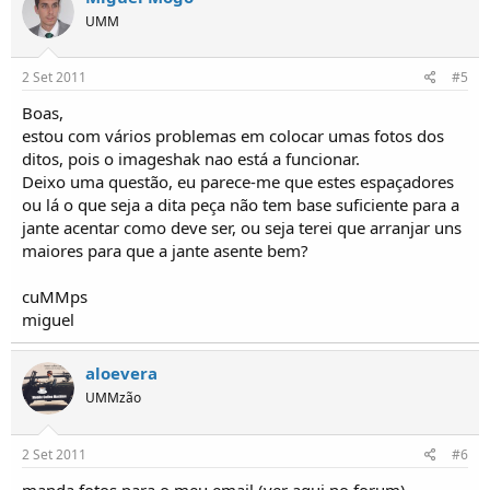
UMM
2 Set 2011
#5
Boas,
estou com vários problemas em colocar umas fotos dos
ditos, pois o imageshak nao está a funcionar.
Deixo uma questão, eu parece-me que estes espaçadores
ou lá o que seja a dita peça não tem base suficiente para a
jante acentar como deve ser, ou seja terei que arranjar uns
maiores para que a jante asente bem?
cuMMps
miguel
aloevera
UMMzão
2 Set 2011
#6
manda fotos para o meu email (ver aqui no forum)