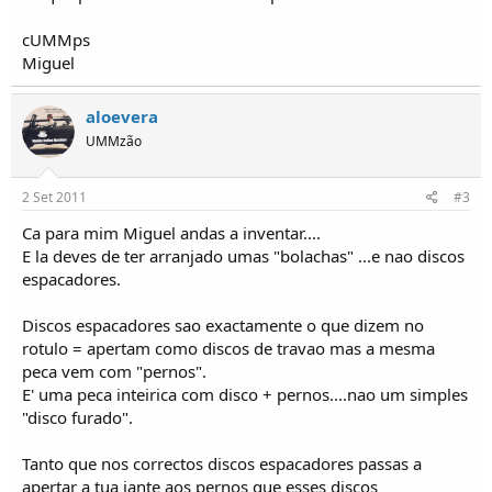
o
s
cUMMps
Miguel
aloevera
UMMzão
2 Set 2011
#3
Ca para mim Miguel andas a inventar....
E la deves de ter arranjado umas "bolachas" ...e nao discos
espacadores.
Discos espacadores sao exactamente o que dizem no
rotulo = apertam como discos de travao mas a mesma
peca vem com "pernos".
E' uma peca inteirica com disco + pernos....nao um simples
"disco furado".
Tanto que nos correctos discos espacadores passas a
apertar a tua jante aos pernos que esses discos