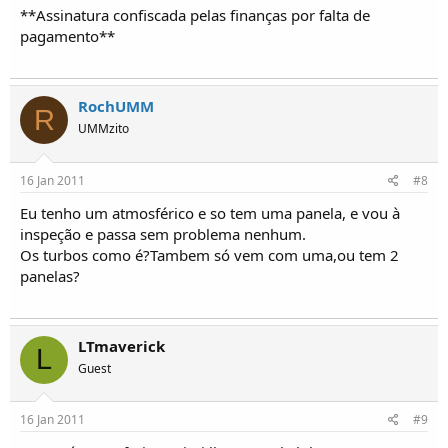
**Assinatura confiscada pelas finanças por falta de
pagamento**
RochUMM
R
UMMzito
16 Jan 2011
#8
Eu tenho um atmosférico e so tem uma panela, e vou à
inspeção e passa sem problema nenhum.
Os turbos como é?Tambem só vem com uma,ou tem 2
panelas?
LTmaverick
L
Guest
16 Jan 2011
#9