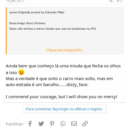
19 Jan 2011
#11
quote:Originally posted by Eduardo Filipe
Boas Amigo Nuno Pinheiro:
Disso não tenhas a menor dúvida que vais ter problemas na IPO.
Clique para expandir...
Ainda bem que conheço lá uma miuda que fecha os olhos
a isso
Mas a verdade é que sinto o carro mais solto, mas em
auto-estrada é um barulho......:dizzy_face:
I commend your courage, but I will show you no mercy!
Para comentar, faça login ou efetue o registo.
Facebook
Twitter
Pinterest
Whatsapp
Email
Ligação
Partilhar: