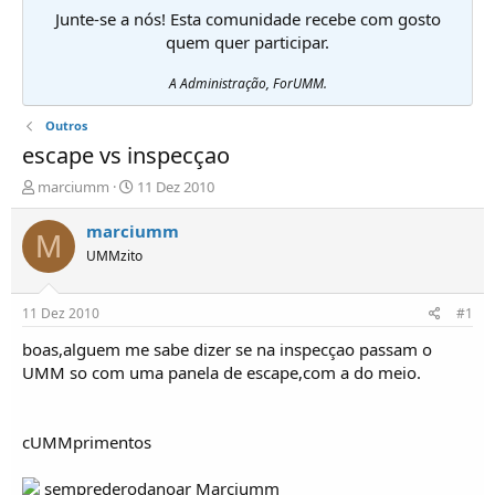
Junte-se a nós! Esta comunidade recebe com gosto
quem quer participar.
A Administração, ForUMM.
Outros
escape vs inspecçao
I
D
marciumm
11 Dez 2010
n
a
i
t
marciumm
M
c
a
UMMzito
i
d
a
e
d
i
11 Dez 2010
#1
o
n
r
í
boas,alguem me sabe dizer se na inspecçao passam o
d
c
UMM so com uma panela de escape,com a do meio.
e
i
T
o
ó
cUMMprimentos
p
i
c
semprederodanoar Marciumm