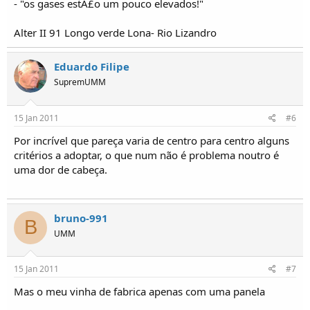
- "os gases estÃ£o um pouco elevados!"
Alter II 91 Longo verde Lona- Rio Lizandro
Eduardo Filipe
SupremUMM
15 Jan 2011
#6
Por incrível que pareça varia de centro para centro alguns
critérios a adoptar, o que num não é problema noutro é
uma dor de cabeça.
bruno-991
B
UMM
15 Jan 2011
#7
Mas o meu vinha de fabrica apenas com uma panela