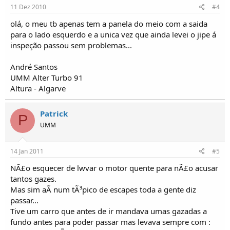
11 Dez 2010
#4
olá, o meu tb apenas tem a panela do meio com a saida
para o lado esquerdo e a unica vez que ainda levei o jipe á
inspeção passou sem problemas...
André Santos
UMM Alter Turbo 91
Altura - Algarve
Patrick
P
UMM
14 Jan 2011
#5
NÃ£o esquecer de lwvar o motor quente para nÃ£o acusar
tantos gazes.
Mas sim aÃ­ num tÃ³pico de escapes toda a gente diz
passar...
Tive um carro que antes de ir mandava umas gazadas a
fundo antes para poder passar mas levava sempre com :