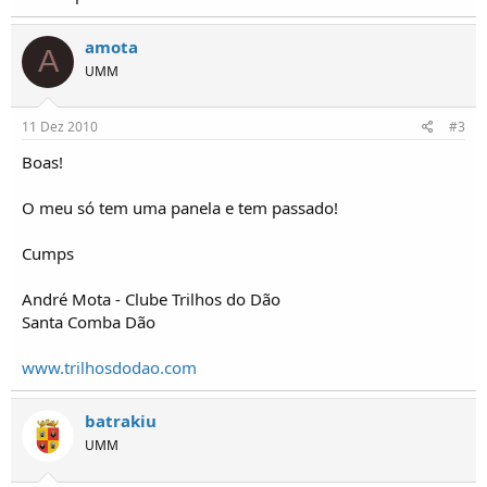
o
s
amota
A
UMM
11 Dez 2010
#3
Boas!
O meu só tem uma panela e tem passado!
Cumps
André Mota - Clube Trilhos do Dão
Santa Comba Dão
www.trilhosdodao.com
batrakiu
UMM