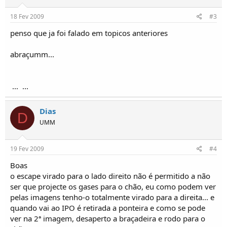
o
s
18 Fev 2009
#3
penso que ja foi falado em topicos anteriores
abraçumm...
...
...
Dias
D
UMM
19 Fev 2009
#4
Boas
o escape virado para o lado direito não é permitido a não
ser que projecte os gases para o chão, eu como podem ver
pelas imagens tenho-o totalmente virado para a direita... e
quando vai ao IPO é retirada a ponteira e como se pode
ver na 2ª imagem, desaperto a braçadeira e rodo para o