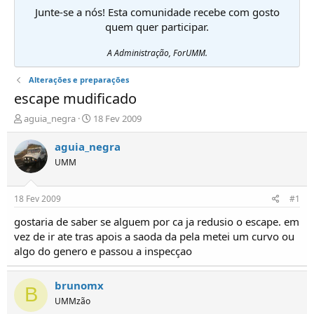
Junte-se a nós! Esta comunidade recebe com gosto
quem quer participar.
A Administração, ForUMM.
Alterações e preparações
escape mudificado
I
D
aguia_negra
18 Fev 2009
n
a
i
t
aguia_negra
c
a
UMM
i
d
a
e
d
i
18 Fev 2009
#1
o
n
r
í
gostaria de saber se alguem por ca ja redusio o escape. em
d
c
vez de ir ate tras apois a saoda da pela metei um curvo ou
e
i
algo do genero e passou a inspecçao
T
o
ó
p
brunomx
B
i
UMMzão
c