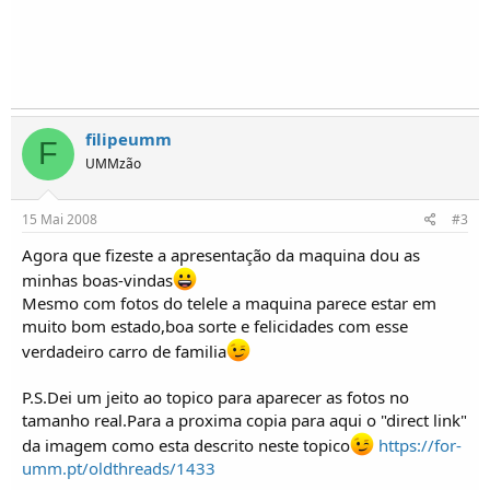
o
s
filipeumm
F
UMMzão
15 Mai 2008
#3
Agora que fizeste a apresentação da maquina dou as
minhas boas-vindas
Mesmo com fotos do telele a maquina parece estar em
muito bom estado,boa sorte e felicidades com esse
verdadeiro carro de familia
P.S.Dei um jeito ao topico para aparecer as fotos no
tamanho real.Para a proxima copia para aqui o "direct link"
da imagem como esta descrito neste topico
https://for-
umm.pt/oldthreads/1433