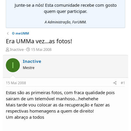
Junte-se a nós! Esta comunidade recebe com gosto
quem quer participar.
A Administração, ForUMM.
O meUMM
Era UMMa vez...as fotos!
I
D
Inactive
15 Mai 2008
n
a
i
t
Inactive
I
c
a
Mestre
i
d
a
e
d
i
15 Mai 2008
#1
o
n
r
í
Estas são as primeiras fotos, com fraca qualidade pois
d
c
sairam de um telemóvel manhoso...hehehehe
e
i
Mais tarde vou colocar as da recuperação e fazer as
T
o
respectivas homenagens a quem de direito!
ó
Um abraço a todos
p
i
c