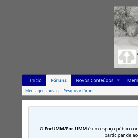
Início
Fóruns
Novos Conteúdos
Mem
Mensagens novas
Pesquisar fóruns
O
ForUMM/For-UMM
é um espaço público on
participar de a