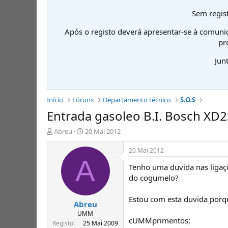
Sem regist
Após o registo deverá apresentar-se à comuni
pr
Jun
Início
Fóruns
Departamento técnico
S.O.S
Entrada gasoleo B.I. Bosch XD2
I
D
Abreu
20 Mai 2012
n
a
i
t
20 Mai 2012
c
a
A
Tenho uma duvida nas ligaçõ
i
d
a
e
do cogumelo?
d
i
o
n
Estou com esta duvida porqu
Abreu
r
í
d
c
UMM
cUMMprimentos;
e
i
Registo
25 Mai 2009