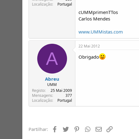
Localização
Portugal
cUMMprimenTTos
Carlos Mendes
www.UMMistas.com
22 Mai 2012
A
Obrigado
Abreu
UMM
Registo
25 Mai 2009
Mensagens
377
Localização
Portugal
Facebook
Twitter
Pinterest
Whatsapp
Email
Ligação
Partilhar: