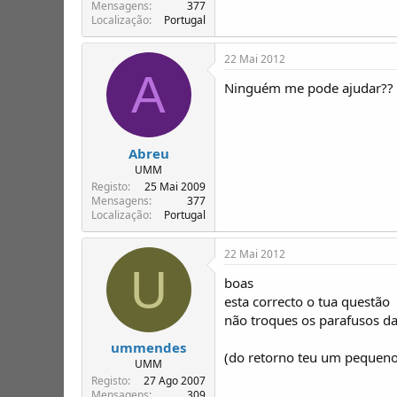
T
o
Mensagens
377
Localização
Portugal
ó
p
i
22 Mai 2012
c
A
o
Ninguém me pode ajudar??
s
Abreu
UMM
Registo
25 Mai 2009
Mensagens
377
Localização
Portugal
22 Mai 2012
U
boas
esta correcto o tua questão
não troques os parafusos da
ummendes
(do retorno teu um pequeno
UMM
Registo
27 Ago 2007
Mensagens
309