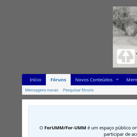
Início
Fóruns
Novos Conteúdos
Mem
Mensagens novas
Pesquisar fóruns
O
ForUMM/For-UMM
é um espaço público on
participar de a