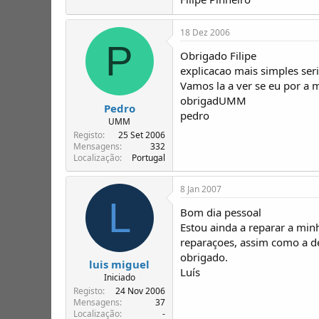
18 Dez 2006
P
Obrigado Filipe
explicacao mais simples seri
Vamos la a ver se eu por a 
obrigadUMM
Pedro
pedro
UMM
Registo
25 Set 2006
Mensagens
332
Localização
Portugal
8 Jan 2007
L
Bom dia pessoal
Estou ainda a reparar a mi
reparaçoes, assim como a de
obrigado.
luis miguel
Luís
Iniciado
Registo
24 Nov 2006
Mensagens
37
Localização
-