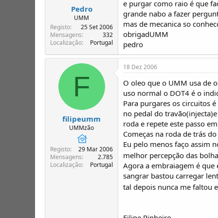
e purgar como raio é que fa
Pedro
grande nabo a fazer pergunt
UMM
mas de mecanica so conhec
Registo
25 Set 2006
obrigadUMM
Mensagens
332
Localização
Portugal
pedro
18 Dez 2006
F
O oleo que o UMM usa de o
uso normal o DOT4 é o indi
Para purgares os circuitos
no pedal do travão(injecta)
filipeumm
roda e repete este passo em 
UMMzão
Começas na roda de trás do la
Eu pelo menos faço assim n
Registo
29 Mar 2006
melhor percepção das bolhas
Mensagens
2.785
Localização
Portugal
Agora a embraiagem é que é
sangrar bastou carregar len
tal depois nunca me faltou
Filipe Pinheiro