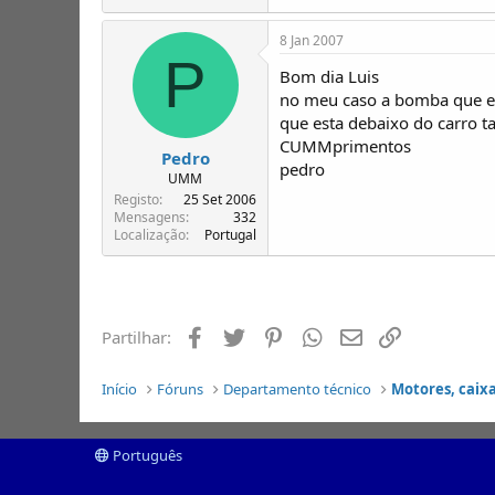
8 Jan 2007
P
Bom dia Luis
no meu caso a bomba que es
que esta debaixo do carro 
CUMMprimentos
Pedro
pedro
UMM
Registo
25 Set 2006
Mensagens
332
Localização
Portugal
Facebook
Twitter
Pinterest
Whatsapp
Email
Ligação
Partilhar:
Início
Fóruns
Departamento técnico
Motores, caixa
Português