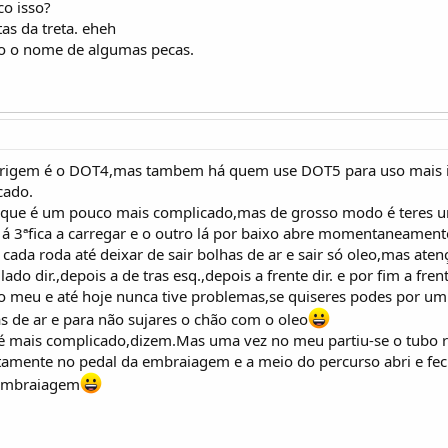
co isso?
as da treta. eheh
o o nome de algumas pecas.
rigem é o DOT4,mas tambem há quem use DOT5 para uso mais 
cado.
 é que é um pouco mais complicado,mas de grosso modo é teres u
e á 3ªfica a carregar e o outro lá por baixo abre momentaneamen
cada roda até deixar de sair bolhas de ar e sair só oleo,mas aten
do dir.,depois a de tras esq.,depois a frente dir. e por fim a fren
o meu e até hoje nunca tive problemas,se quiseres podes por um
 de ar e para não sujares o chão com o oleo
 mais complicado,dizem.Mas uma vez no meu partiu-se o tubo ri
tamente no pedal da embraiagem e a meio do percurso abri e fech
 embraiagem