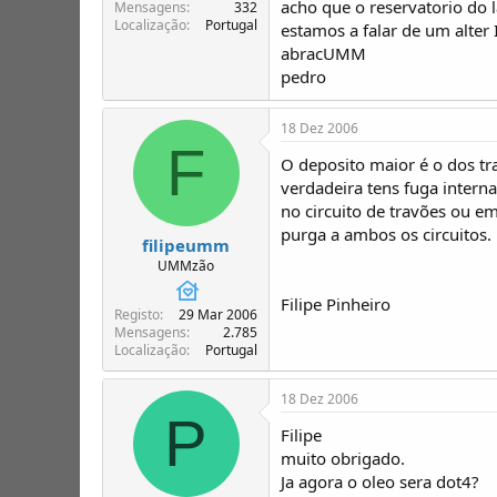
acho que o reservatorio do l
T
o
Mensagens
332
Localização
Portugal
ó
estamos a falar de um alter 
p
abracUMM
i
pedro
c
o
s
18 Dez 2006
F
O deposito maior é o dos tr
verdadeira tens fuga intern
no circuito de travões ou e
purga a ambos os circuitos.
filipeumm
UMMzão
Filipe Pinheiro
Registo
29 Mar 2006
Mensagens
2.785
Localização
Portugal
18 Dez 2006
P
Filipe
muito obrigado.
Ja agora o oleo sera dot4?