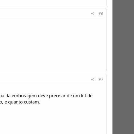
#6
#7
ba da embreagem deve precisar de um kit de
o, e quanto custam.