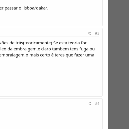
er passar o lisboa/dakar.
#3
es de trás(teoricamente).Se esta teoria for
o oleo da embraigem,e claro tambem tens fuga ou
 embraiagem,o mais certo é teres que fazer uma
#4