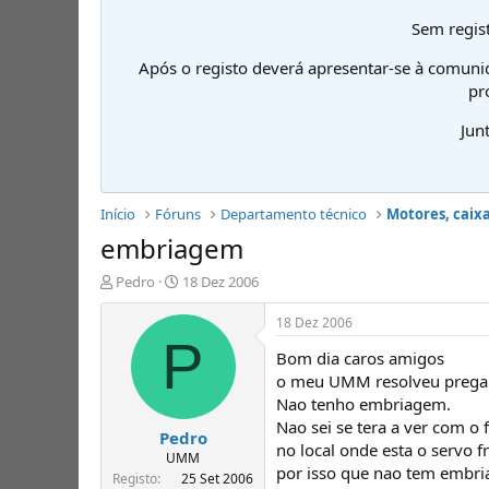
Sem regist
Após o registo deverá apresentar-se à comuni
pr
Jun
Início
Fóruns
Departamento técnico
Motores, caixa
embriagem
I
D
Pedro
18 Dez 2006
n
a
i
t
18 Dez 2006
c
a
P
Bom dia caros amigos
i
d
a
e
o meu UMM resolveu pregar
d
i
Nao tenho embriagem.
o
n
Nao sei se tera a ver com o
Pedro
r
í
no local onde esta o servo f
d
c
UMM
por isso que nao tem embri
e
i
Registo
25 Set 2006