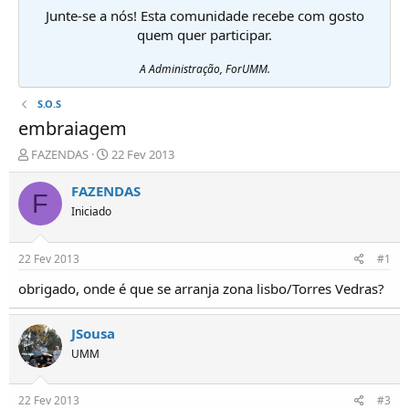
Junte-se a nós! Esta comunidade recebe com gosto
quem quer participar.
A Administração, ForUMM.
S.O.S
embraiagem
I
D
FAZENDAS
22 Fev 2013
n
a
i
t
FAZENDAS
F
c
a
Iniciado
i
d
a
e
d
i
22 Fev 2013
#1
o
n
r
í
obrigado, onde é que se arranja zona lisbo/Torres Vedras?
d
c
e
i
JSousa
T
o
ó
UMM
p
i
c
22 Fev 2013
#3