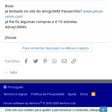
o
Boas
s
Já tentaste no site do amigUMM Passarinho?
www.pecas-
umm.com
já lhe fiz algumas compras e é 10 estrelas.
AbraçUMMs
JSousa
Para comentar, faça login ou efetue o registo.
Facebook
Twitter
Pinterest
Whatsapp
Email
Ligação
Partilhar:
S.O.S
Português
Termos e regras
Política de Privacidade
Ajuda
Início
R
S
S
®
Forum software by XenForo
© 2010-2020 XenForo Ltd.
Este site usa cookies para ajudar a personalizar o conteúdo, adequar sua
Top