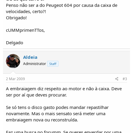
o
Penso não ser a do Peugeot 604 por causa da caixa de
s
velocidades, certo?!
Obrigado!
cUMMprimenTTos,
Delgado
Aldeia
Administrator
Staff
2 Mar 2009
#3
A embraiagem diz respeito ao motor e não à caixa. Deve
ser por aí que deves procurar.
Se só tens o disco gasto podes mandar repastilhar
novamente. Mas o mais sensato será meter uma
embraiagem nova ou reconstruída.
Faz uma busca no forumm. Se queres enverdar por uma