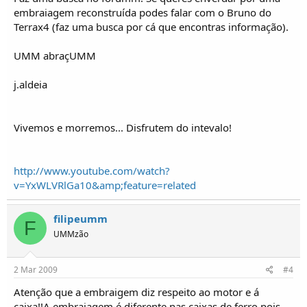
embraiagem reconstruída podes falar com o Bruno do
Terrax4 (faz uma busca por cá que encontras informação).
UMM abraçUMM
j.aldeia
Vivemos e morremos... Disfrutem do intevalo!
http://www.youtube.com/watch?
v=YxWLVRlGa10&amp;feature=related
filipeumm
F
UMMzão
2 Mar 2009
#4
Atenção que a embraigem diz respeito ao motor e á
caixa!!A embraiagem é diferente nas caixas de ferro pois