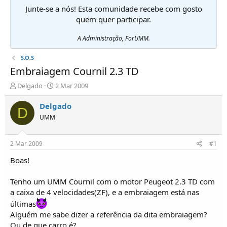
Junte-se a nós! Esta comunidade recebe com gosto
quem quer participar.
A Administração, ForUMM.
S.O.S
Embraiagem Cournil 2.3 TD
I
D
Delgado
2 Mar 2009
n
a
i
t
Delgado
D
c
a
UMM
i
d
a
e
d
i
2 Mar 2009
#1
o
n
r
í
Boas!
d
c
e
i
Tenho um UMM Cournil com o motor Peugeot 2.3 TD com
T
o
a caixa de 4 velocidades(ZF), e a embraiagem está nas
ó
últimas
p
i
Alguém me sabe dizer a referência da dita embraiagem?
c
Ou de que carro é?