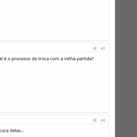
#5
l é o processo de troca com a velha partida?
#6
ura delas...