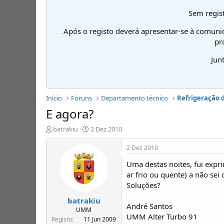
Sem regist
Após o registo deverá apresentar-se à comuni
pr
Jun
Início
Fóruns
Departamento técnico
Refrigeração 
E agora?
I
D
batrakiu
2 Dez 2010
n
a
i
t
2 Dez 2010
c
a
Uma destas noites, fui expr
i
d
a
e
ar frio ou quente) a não sei 
d
i
Soluções?
o
n
batrakiu
r
í
André Santos
d
c
UMM
UMM Alter Turbo 91
e
i
Registo
11 Jun 2009