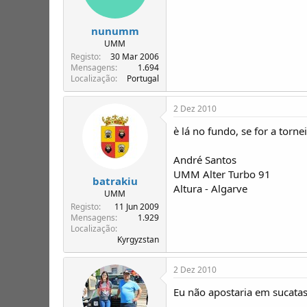
nunumm
UMM
Registo
30 Mar 2006
Mensagens
1.694
Localização
Portugal
2 Dez 2010
è lá no fundo, se for a tor
André Santos
UMM Alter Turbo 91
batrakiu
Altura - Algarve
UMM
Registo
11 Jun 2009
Mensagens
1.929
Localização
Kyrgyzstan
2 Dez 2010
Eu não apostaria em sucatas.