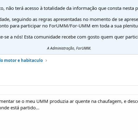
o, não terá acesso à totalidade da informação que consta nesta 
dade, seguindo as regras apresentadas no momento de se aprese
onto para participar no ForUMM/For-UMM em toda a sua plenitu
te-se a nós! Esta comunidade recebe com gosto quem quer partici
A Administração, ForUMM.
do motor e habitaculo
imentar se o meu UMM produzia ar quente na chaufagem, e descob
onde está partido...