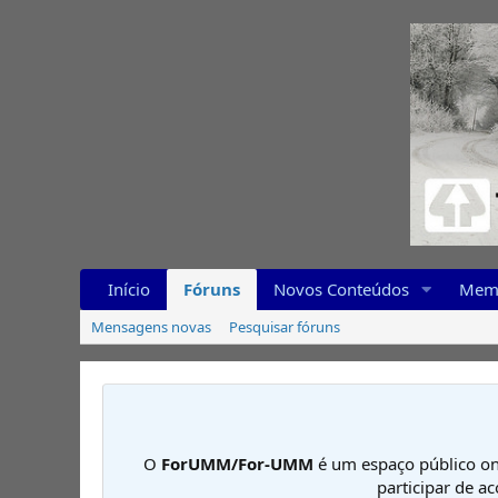
Início
Fóruns
Novos Conteúdos
Mem
Mensagens novas
Pesquisar fóruns
O
ForUMM/For-UMM
é um espaço público on
participar de a