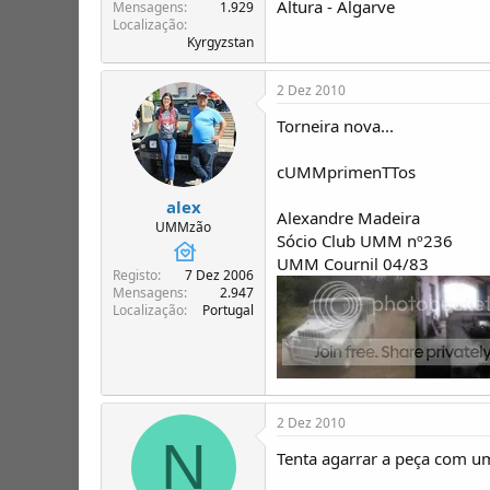
Altura - Algarve
T
o
Mensagens
1.929
Localização
ó
Kyrgyzstan
p
i
c
2 Dez 2010
o
Torneira nova...
s
cUMMprimenTTos
alex
Alexandre Madeira
UMMzão
Sócio Club UMM nº236
UMM Cournil 04/83
Registo
7 Dez 2006
Mensagens
2.947
Localização
Portugal
2 Dez 2010
N
Tenta agarrar a peça com um