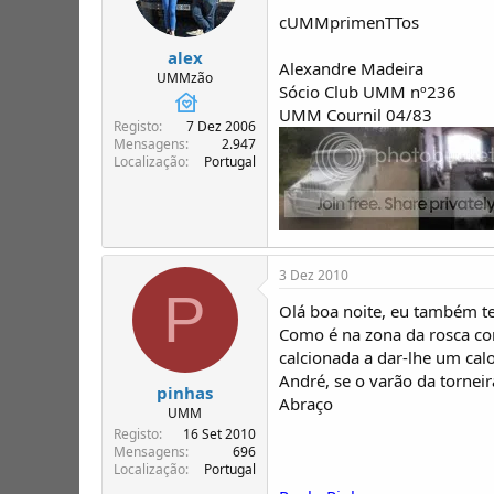
cUMMprimenTTos
alex
Alexandre Madeira
UMMzão
Sócio Club UMM nº236
UMM Cournil 04/83
Registo
7 Dez 2006
Mensagens
2.947
Localização
Portugal
3 Dez 2010
P
Olá boa noite, eu também te
Como é na zona da rosca com
calcionada a dar-lhe um cal
André, se o varão da tornei
pinhas
Abraço
UMM
Registo
16 Set 2010
Mensagens
696
Localização
Portugal