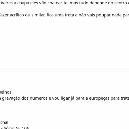
 tiveres a chapa eles vão chatear-te, mas tudo depende do centro
106
fazer acrílico ou similar, fica uma treta e não vais poupar nada p
selhos.
a gravação dos numeros e vou ligar já para a europeças para trat
chal
 Sócio Nº 106