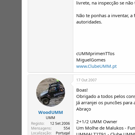
livrete, na inspecção se não
Um Molhe de Malukos - Funchal
UMMALT2T91 - Clube UMM - Sócio Nº 
Não te ponhas a inventar, a 
autoridades.
cUMMprimenTTos
MiguelGomes
www.ClubeUMM.pt
17 Out 2007
Boas!
Obrigado a todos pelos con
Já arranjei os puncões para 
Abraço
WoodUMM
UMM
2+1/2 UMM Owner
Registo
12 Set 2006
Um Molhe de Malukos - Fun
Mensagens
554
Localização
Portugal
UMMALT2T91 - Clube UMM -