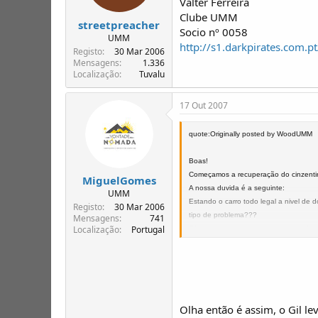
Valter Ferreira
Clube UMM
streetpreacher
Socio nº 0058
UMM
http://s1.darkpirates.com.
Registo
30 Mar 2006
Mensagens
1.336
Localização
Tuvalu
17 Out 2007
quote:Originally posted by WoodUMM
Boas!
Começamos a recuperação do cinzentin
MiguelGomes
A nossa duvida é a seguinte:
UMM
Estando o carro todo legal a nivel de
Registo
30 Mar 2006
tipo de problema???
Mensagens
741
Localização
Portugal
Obrigado pela ajuda que puderem dar.
Abraço
Olha então é assim, o Gil l
2+1/2 UMM Owner