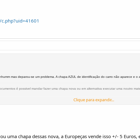
pt/c.php?uid=41601
humm mas deparou-se um problema. A chapa AZUL de identificação do carro não aparece e o ant
 documentos é possivel mandar fazer uma chapa nova ou em alternativa executar uma noutro mate
Clique para expandir...
evou uma chapa dessas nova, a Europeças vende isso +/- 5 Euros,