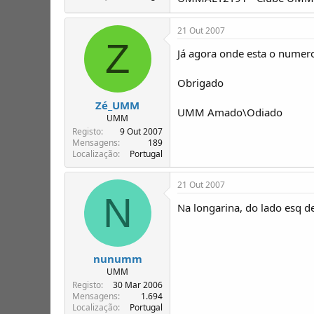
21 Out 2007
Z
Já agora onde esta o numer
Obrigado
Zé_UMM
UMM Amado\Odiado
UMM
Registo
9 Out 2007
Mensagens
189
Localização
Portugal
21 Out 2007
N
Na longarina, do lado esq de
nunumm
UMM
Registo
30 Mar 2006
Mensagens
1.694
Localização
Portugal