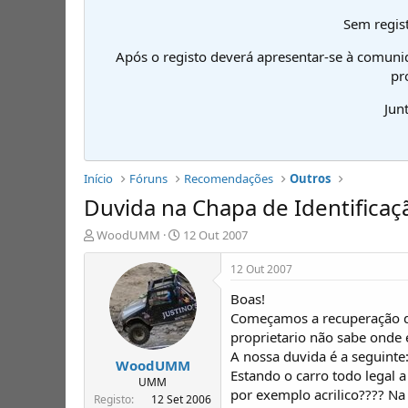
Sem regist
Após o registo deverá apresentar-se à comuni
pr
Jun
Início
Fóruns
Recomendações
Outros
Duvida na Chapa de Identificaç
I
D
WoodUMM
12 Out 2007
n
a
i
t
12 Out 2007
c
a
Boas!
i
d
a
e
Começamos a recuperação do
d
i
proprietario não sabe onde e
o
n
A nossa duvida é a seguinte
WoodUMM
r
í
Estando o carro todo legal 
d
c
UMM
por exemplo acrilico???? Na
e
i
Registo
12 Set 2006