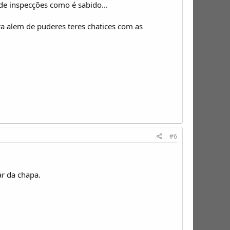
 de inspecções como é sabido...
ara alem de puderes teres chatices com as
#6
ar da chapa.