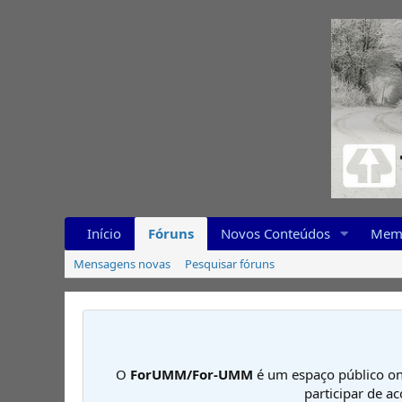
Início
Fóruns
Novos Conteúdos
Mem
Mensagens novas
Pesquisar fóruns
O
ForUMM/For-UMM
é um espaço público on
participar de a