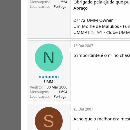
Obrigado pela ajuda que pu
T
o
Mensagens
554
Localização
Portugal
ó
Abraço
p
i
2+1/2 UMM Owner
c
Um Molhe de Malukos - Fun
o
UMMALT2T91 - Clube UMM -
s
13 Out 2007
N
o importante é o nº no chassi
nunumm
UMM
Registo
30 Mar 2006
Mensagens
1.694
Localização
Portugal
13 Out 2007
S
Acho que o melhor era mesm