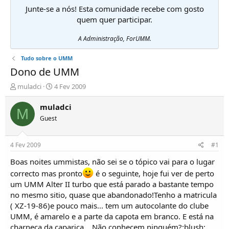
Junte-se a nós! Esta comunidade recebe com gosto
quem quer participar.
A Administração, ForUMM.
Tudo sobre o UMM
Dono de UMM
I
D
muladci
4 Fev 2009
n
a
i
t
muladci
M
c
a
Guest
i
d
a
e
d
i
4 Fev 2009
#1
o
n
r
í
Boas noites ummistas, não sei se o tópico vai para o lugar
d
c
correcto mas pronto
é o seguinte, hoje fui ver de perto
e
i
um UMM Alter II turbo que está parado a bastante tempo
T
o
no mesmo sitio, quase que abandonado!Tenho a matricula
ó
( XZ-19-86)e pouco mais... tem um autocolante do clube
p
i
UMM, é amarelo e a parte da capota em branco. E está na
c
charneca da caparica... Não conhecem ninguém?:blush: