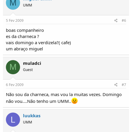
M
UMM
5 Fev 2009
#6
boas companheiro
es da charneca ?
vais domingo a verdizela?( cafe)
um abraço miguel
muladci
M
Guest
6 Fev 2009
#7
Não sou da charneca, mas vou la muitas vezes. Domingo
não vou....Não tenho um UMM..
luukkas
L
UMM