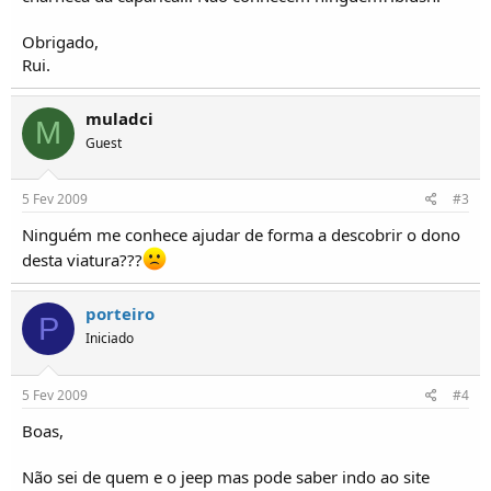
o
s
Obrigado,
Rui.
muladci
M
Guest
5 Fev 2009
#3
Ninguém me conhece ajudar de forma a descobrir o dono
desta viatura???
porteiro
P
Iniciado
5 Fev 2009
#4
Boas,
Não sei de quem e o jeep mas pode saber indo ao site