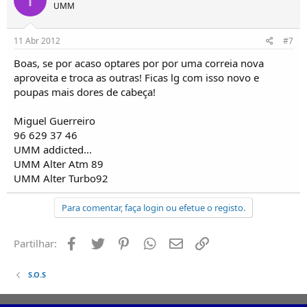
UMM
11 Abr 2012
#7
Boas, se por acaso optares por por uma correia nova
aproveita e troca as outras! Ficas lg com isso novo e
poupas mais dores de cabeça!
Miguel Guerreiro
96 629 37 46
UMM addicted...
UMM Alter Atm 89
UMM Alter Turbo92
Para comentar, faça login ou efetue o registo.
Facebook
Twitter
Pinterest
Whatsapp
Email
Ligação
Partilhar:
S.O.S