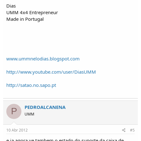
Dias
UMM 4x4 Entrepreneur
Made in Portugal
www.ummnelodias.blogspot.com
http://www.youtube.com/user/DiasUMM
http://satao.no.sapo.pt
PEDROALCANENA
P
UMM
10 Abr 2012
#5
e ja agora ve tambem o estado do suporte da caixa de