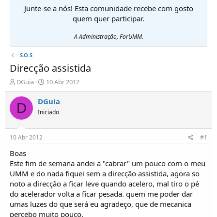
Junte-se a nós! Esta comunidade recebe com gosto
quem quer participar.
A Administração, ForUMM.
S.O.S
Direcção assistida
I
D
DGuia
10 Abr 2012
n
a
i
t
DGuia
D
c
a
Iniciado
i
d
a
e
d
i
10 Abr 2012
#1
o
n
r
í
Boas
d
c
Este fim de semana andei a "cabrar" um pouco com o meu
e
i
UMM e do nada fiquei sem a direcção assistida, agora so
T
o
noto a direcção a ficar leve quando acelero, mal tiro o pé
ó
do acelerador volta a ficar pesada. quem me poder dar
p
umas luzes do que será eu agradeço, que de mecanica
i
c
percebo muito pouco.