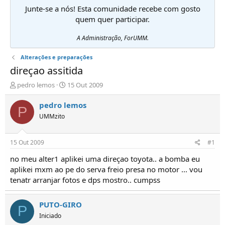
Junte-se a nós! Esta comunidade recebe com gosto
quem quer participar.
A Administração, ForUMM.
Alterações e preparações
direçao assitida
I
D
pedro lemos
15 Out 2009
n
a
i
t
pedro lemos
P
c
a
UMMzito
i
d
a
e
d
i
15 Out 2009
#1
o
n
r
í
no meu alter1 aplikei uma direçao toyota.. a bomba eu
d
c
aplikei mxm ao pe do serva freio presa no motor ... vou
e
i
tenatr arranjar fotos e dps mostro.. cumpss
T
o
ó
p
PUTO-GIRO
P
i
Iniciado
c