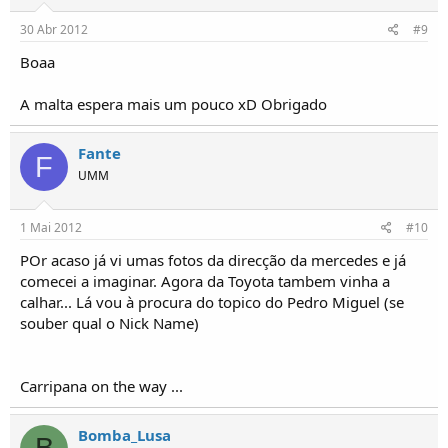
30 Abr 2012
#9
Boaa
A malta espera mais um pouco xD Obrigado
Fante
F
UMM
1 Mai 2012
#10
POr acaso já vi umas fotos da direcção da mercedes e já
comecei a imaginar. Agora da Toyota tambem vinha a
calhar... Lá vou à procura do topico do Pedro Miguel (se
souber qual o Nick Name)
Carripana on the way ...
Bomba_Lusa