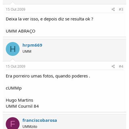
o
s
15 Out 2009
#3
Deixa la ver isso, e depois diz se resulta ok ?
UMM ABRAÇO
hrpm669
H
UMM
15 Out 2009
#4
Era porreiro umas fotos, quando poderes .
cUMMp
Hugo Martins
UMM Cournil 84
franciscobarosa
F
UMMzito