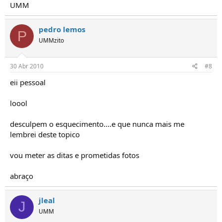
UMM
pedro lemos
P
UMMzito
30 Abr 2010
#8
eii pessoal
loool
desculpem o esquecimento....e que nunca mais me
lembrei deste topico
vou meter as ditas e prometidas fotos
abraço
jleal
J
UMM