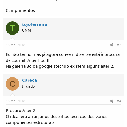
o
s
Cumprimentos
tojoferreira
T
UMM
15 Mai 2018
#3
Eu não tenho,mas já agora convem dizer se está à procura
de cournil, Alter I ou II.
Na galeria 3d da google stechup existem alguns alter 2.
Careca
C
Iniciado
15 Mai 2018
#4
Procuro Alter 2.
O ideal era arranjar os desenhos técnicos dos vários
componentes estruturais.