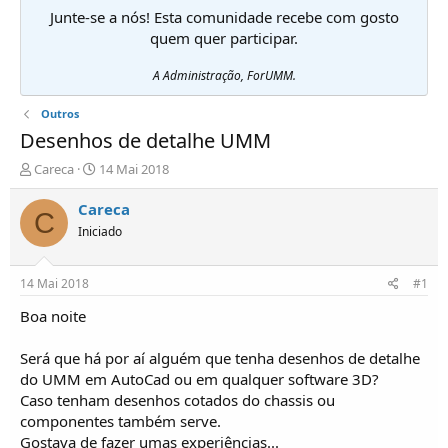
Junte-se a nós! Esta comunidade recebe com gosto
quem quer participar.
A Administração, ForUMM.
Outros
Desenhos de detalhe UMM
I
D
Careca
14 Mai 2018
n
a
i
t
Careca
C
c
a
Iniciado
i
d
a
e
d
i
14 Mai 2018
#1
o
n
r
í
Boa noite
d
c
e
i
Será que há por aí alguém que tenha desenhos de detalhe
T
o
do UMM em AutoCad ou em qualquer software 3D?
ó
Caso tenham desenhos cotados do chassis ou
p
componentes também serve.
i
c
Gostava de fazer umas experiências...