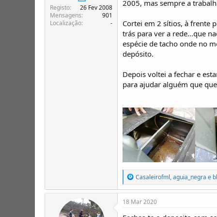
2005, mas sempre a trabalh
T
o
Registo
26 Fev 2008
ó
Mensagens
901
p
Cortei em 2 sítios, à frent
Localização
-
i
trás para ver a rede...que
c
espécie de tacho onde no me
o
depósito.
s
Depois voltei a fechar e est
para ajudar alguém que que
R
Casaleirofml
,
aguia_negra
e
b
e
a
ç
18 Mar 2020
õ
e