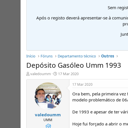
Sem regist
Após o registo deverá apresentar-se à comuni
pr
Jun
Início
Fóruns
Departamento técnico
Outros
Depósito Gasóleo Umm 1993
I
D
valedoumm
17 Mar 2020
n
a
i
t
17 Mar 2020
c
a
Ora bem, pela primeira vez 
i
d
a
e
modelo problemático de 06/
d
i
o
n
De 1993 e apesar de ter vár
valedoumm
r
í
d
c
UMM
Hoje fui forçado a abrir o
e
i