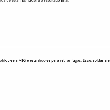
lda de estanho? Mostra o resultado final.
dou-se a MIG e estanhou-se para retirar fugas. Essas soldas a 