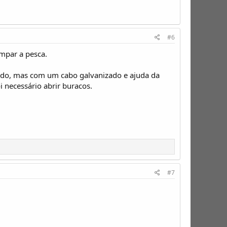
#6
impar a pesca.
r todo, mas com um cabo galvanizado e ajuda da
i necessário abrir buracos.
#7