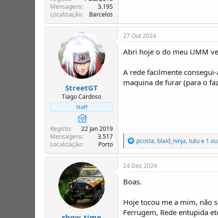
Mensagens
3.195
Localização
Barcelos
27 Out 2024
Abri hoje o do meu UMM verd
A rede facilmente consegui-a
maquina de furar (para o faz
StreetGT
Tiago Cardoso
Staff
Registo
22 Jan 2019
Mensagens
3.517
R
pcosta
,
blaid_ninja
,
tutu
e 1 ou
Localização
Porto
e
a
ç
24 Dez 2024
õ
e
Boas.
s
:
Hoje tocou me a mim, não se
Ferrugem, Rede entupida etc
show_time