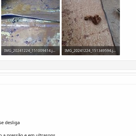
IMG_20241224_151009414.jpg
IMG_20241224_151349594.jpg
33 KB · Visualizações: 28
46,6 KB · Visualizações: 30
se desliga
o a pressão e em ultrasons