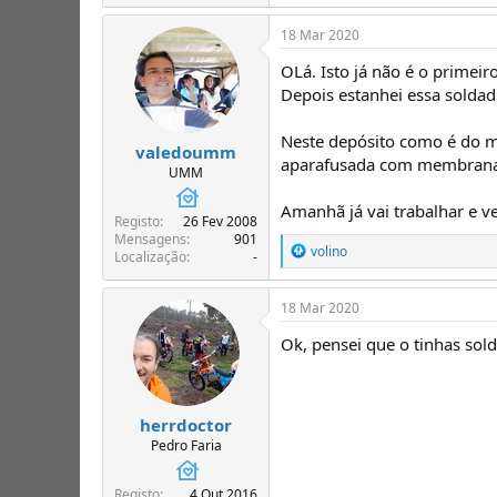
18 Mar 2020
OLá. Isto já não é o primeir
Depois estanhei essa soldad
Neste depósito como é do me
valedoumm
aparafusada com membrana pa
UMM
Amanhã já vai trabalhar e ve
Registo
26 Fev 2008
Mensagens
901
R
volino
Localização
-
e
a
ç
18 Mar 2020
õ
e
Ok, pensei que o tinhas sol
s
:
herrdoctor
Pedro Faria
Registo
4 Out 2016