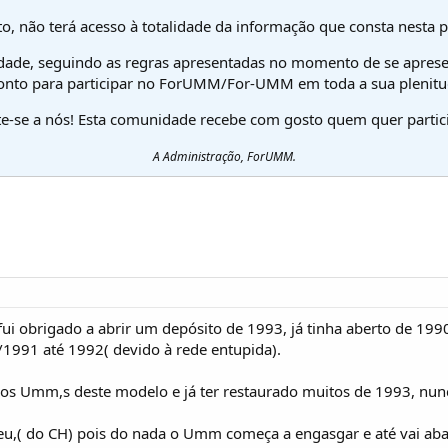
o, não terá acesso à totalidade da informação que consta nesta 
dade, seguindo as regras apresentadas no momento de se aprese
onto para participar no ForUMM/For-UMM em toda a sua plenitu
te-se a nós! Esta comunidade recebe com gosto quem quer partici
A Administração, ForUMM.
fui obrigado a abrir um depósito de 1993, já tinha aberto de 199
1991 até 1992( devido à rede entupida).
ios Umm,s deste modelo e já ter restaurado muitos de 1993, nunc
 meu,( do CH) pois do nada o Umm começa a engasgar e até vai a