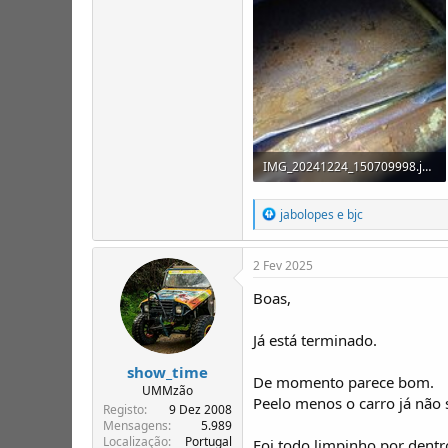
IMG_20241224_150709998.jpg
57,3 KB · Visualizações: 27
R
jabolopes
e
bjc
e
a
ç
2 Fev 2025
õ
e
Boas,
s
:
Já está terminado.
show_time
De momento parece bom.
UMMzão
Peelo menos o carro já não 
Registo
9 Dez 2008
Mensagens
5.989
Localização
Portugal
Foi todo limpinho por dentr