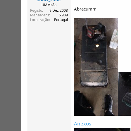
UMMzão
Abracumm
Registo
9 Dez 2008
Mensagens
5.989
Localização
Portugal
Anexos