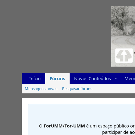
Início
Fóruns
Novos Conteúdos
Mem
Mensagens novas
Pesquisar fóruns
O
ForUMM/For-UMM
é um espaço público on
participar de a