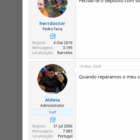
Fechas-te o deposito com so
s
:
herrdoctor
Pedro Faria
Registo
4 Out 2016
Mensagens
3.195
Localização
Barcelos
18 Mar 2020
Quando reparamos o meu sol
Aldeia
Administrator
Staff
Registo
31 Jul 2006
Mensagens
7.985
Localização
Portugal