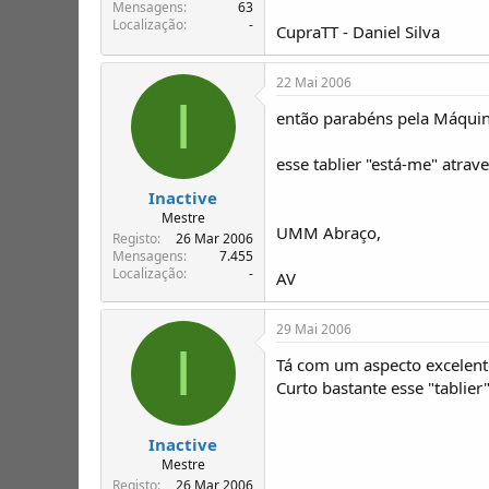
T
o
Mensagens
63
Localização
-
ó
CupraTT - Daniel Silva
p
i
22 Mai 2006
c
I
o
então parabéns pela Máquin
s
esse tablier "está-me" atrave
Inactive
Mestre
UMM Abraço,
Registo
26 Mar 2006
Mensagens
7.455
Localização
-
AV
29 Mai 2006
I
Tá com um aspecto excelent
Curto bastante esse "tablier".
Inactive
Mestre
Registo
26 Mar 2006