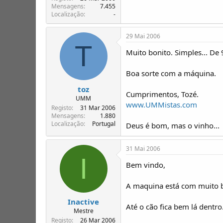
Mensagens
7.455
Localização
-
29 Mai 2006
T
Muito bonito. Simples... De 
Boa sorte com a máquina.
toz
Cumprimentos, Tozé.
UMM
www.UMMistas.com
Registo
31 Mar 2006
Mensagens
1.880
Localização
Portugal
Deus é bom, mas o vinho...
31 Mai 2006
I
Bem vindo,
A maquina está com muito b
Inactive
Até o cão fica bem lá dentro
Mestre
Registo
26 Mar 2006