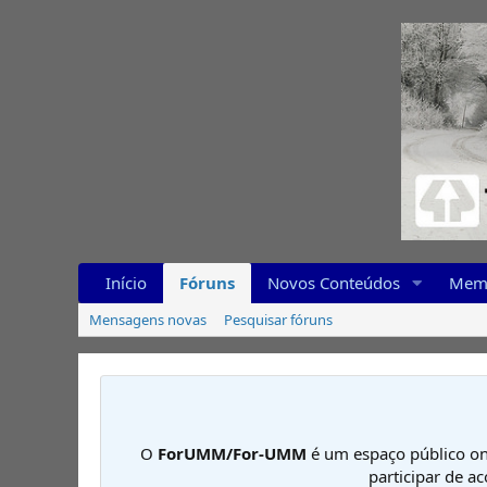
Início
Fóruns
Novos Conteúdos
Mem
Mensagens novas
Pesquisar fóruns
O
ForUMM/For-UMM
é um espaço público on
participar de a