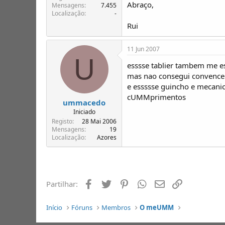
Abraço,
Mensagens
7.455
Localização
-
Rui
11 Jun 2007
U
esssse tablier tambem me es
mas nao consegui convencer 
e essssse guincho e mecani
cUMMprimentos
ummacedo
Iniciado
Registo
28 Mai 2006
Mensagens
19
Localização
Azores
Facebook
Twitter
Pinterest
Whatsapp
Email
Ligação
Partilhar:
Início
Fóruns
Membros
O meUMM