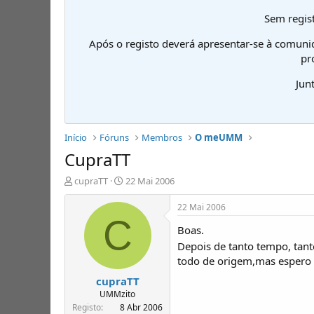
Sem regist
Após o registo deverá apresentar-se à comuni
pr
Jun
Início
Fóruns
Membros
O meUMM
CupraTT
I
D
cupraTT
22 Mai 2006
n
a
i
t
22 Mai 2006
c
a
C
Boas.
i
d
a
e
Depois de tanto tempo, tant
d
i
todo de origem,mas espero 
o
n
cupraTT
r
í
d
c
UMMzito
e
i
Registo
8 Abr 2006