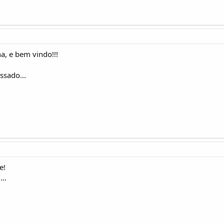
a, e bem vindo!!!
ssado...
e!
..