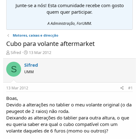
Junte-se a nós! Esta comunidade recebe com gosto
quem quer participar.
A Administração, ForUMM.
Motores, caixas e direcção
Cubo para volante aftermarket
I
D
Sifred
13 Mar 2012
n
a
i
t
Sifred
S
c
a
UMM
i
d
a
e
d
i
13 Mar 2012
#1
o
n
r
í
Boas,
d
c
Devido a alterações no tablier o meu volante original (o da
e
i
peugeot de 2 raios) não roda.
T
o
Deixando as alterações do tablier para outra altura, o que
ó
eu queria saber era qual o cubo compatível com um
p
volante daqueles de 6 furos (momo ou outros)?
i
c