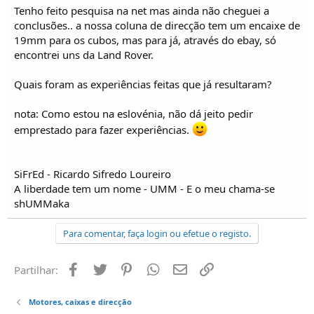
o
Tenho feito pesquisa na net mas ainda não cheguei a
s
conclusões.. a nossa coluna de direcção tem um encaixe de
19mm para os cubos, mas para já, através do ebay, só
encontrei uns da Land Rover.
Quais foram as experiências feitas que já resultaram?
nota: Como estou na eslovénia, não dá jeito pedir
emprestado para fazer experiências.
SiFrEd - Ricardo Sifredo Loureiro
A liberdade tem um nome - UMM - E o meu chama-se
shUMMaka
Para comentar, faça login ou efetue o registo.
Facebook
Twitter
Pinterest
Whatsapp
Email
Ligação
Partilhar:
Motores, caixas e direcção