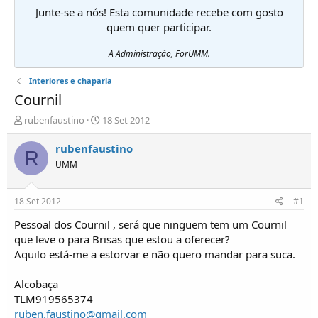
Junte-se a nós! Esta comunidade recebe com gosto
quem quer participar.
A Administração, ForUMM.
Interiores e chaparia
Cournil
I
D
rubenfaustino
18 Set 2012
n
a
i
t
rubenfaustino
R
c
a
UMM
i
d
a
e
d
i
18 Set 2012
#1
o
n
r
í
Pessoal dos Cournil , será que ninguem tem um Cournil
d
c
que leve o para Brisas que estou a oferecer?
e
i
Aquilo está-me a estorvar e não quero mandar para suca.
T
o
ó
Alcobaça
p
TLM919565374
i
c
ruben.faustino@gmail.com