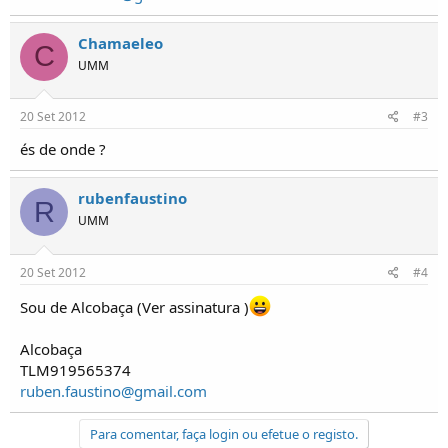
o
s
Chamaeleo
C
UMM
20 Set 2012
#3
és de onde ?
rubenfaustino
R
UMM
20 Set 2012
#4
Sou de Alcobaça (Ver assinatura )
Alcobaça
TLM919565374
ruben.faustino@gmail.com
Para comentar, faça login ou efetue o registo.