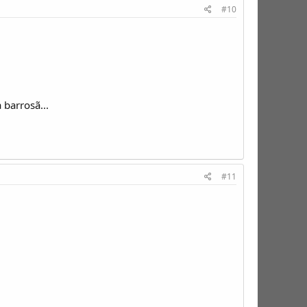
#10
barrosã...
#11