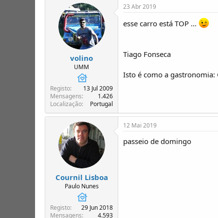
23 Abr 2019
esse carro está TOP ...
Tiago Fonseca
volino
UMM
Isto é como a gastronomia:
Registo
13 Jul 2009
Mensagens
1.426
Localização
Portugal
12 Mai 2019
passeio de domingo
Cournil Lisboa
Paulo Nunes
Registo
29 Jun 2018
Mensagens
4.593