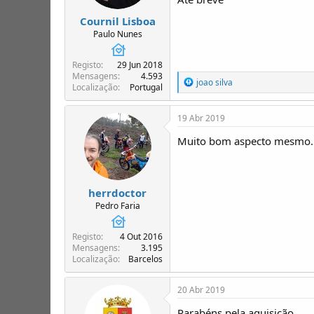
Cournil Lisboa
Paulo Nunes
Registo
29 Jun 2018
Mensagens
4.593
R
joao silva
Localização
Portugal
e
a
ç
19 Abr 2019
õ
e
Muito bom aspecto mesmo.
s
:
herrdoctor
Pedro Faria
Registo
4 Out 2016
Mensagens
3.195
Localização
Barcelos
20 Abr 2019
Parabéns pela aquisição