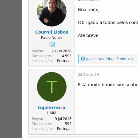
Boa noite,
Obrigado a todos pelos com
Cournil Lisboa
Até breve
Paulo Nunes
Registo
29 Jun 2018
Mensagens
4.593
R
joao silva
e
Hugo Frederico
Localização
Portugal
e
a
ç
22 Abr 2019
õ
T
e
Está muito bonito sim senho
s
:
tojoferreira
UMM
Registo
9 Jul 2015
Mensagens
592
Localização
Portugal