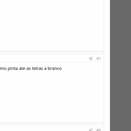
#7
o pinta ate as letras a branco
#8