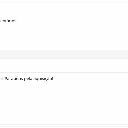
entários.
r! Parabéns pela aquisição!