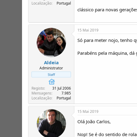
Localização
Portugal
clássico para novas geraçõe
15 Mai 2019
Só para meter nojo, tenho qu
Parabéns pela máquina, dá 
Aldeia
Administrator
Staff
Registo
31 Jul 2006
Mensagens
7.985
Localização
Portugal
15 Mai 2019
Olá João Carlos,
Nop! Se é do sentido de rol