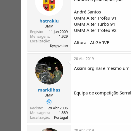
André Santos
UMM Alter Trofeu 91
batrakiu
UMM Alter Turbo 91
UMM
UMM Alter Trofeu 92
Registo
11 Jun 2009
Mensagens
1.929
Localização
Altura - ALGARVE
Kyrgyzstan
20 Abr 2019
Assim orginal e mesmo um s
markilhas
Equipa de competição Serra
UMM
Registo
29 Abr 2006
Mensagens
1.889
Localização
Portugal
20 Abr 2019