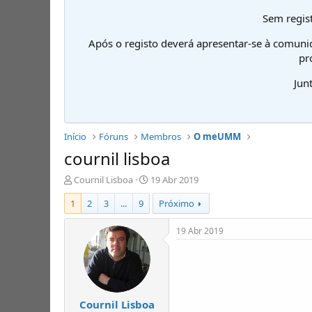
Sem regist
Após o registo deverá apresentar-se à comuni
pr
Jun
Início
Fóruns
Membros
O meUMM
cournil lisboa
I
D
Cournil Lisboa
19 Abr 2019
n
a
1
2
3
...
9
Próximo
i
t
c
a
i
d
19 Abr 2019
a
e
d
i
o
n
r
í
d
c
Cournil Lisboa
e
i