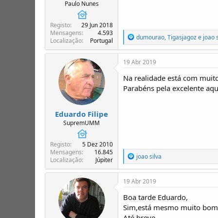
T
o
Paulo Nunes
ó
p
Registo
29 Jun 2018
i
Mensagens
4.593
R
dumourao
,
Tigasjagoz
e
joao 
c
Localização
Portugal
e
o
a
s
ç
19 Abr 2019
õ
e
Na realidade está com muito 
s
Parabéns pela excelente aq
:
Eduardo Filipe
SupremUMM
Registo
5 Dez 2010
Mensagens
16.845
R
joao silva
Localização
Júpiter
e
a
ç
19 Abr 2019
õ
e
Boa tarde Eduardo,
s
Sim,está mesmo muito bom. 
:
Até breve