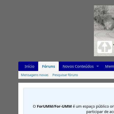
Início
Fóruns
Novos Conteúdos
Mem
Mensagens novas
Pesquisar fóruns
O
ForUMM/For-UMM
é um espaço público on
participar de a