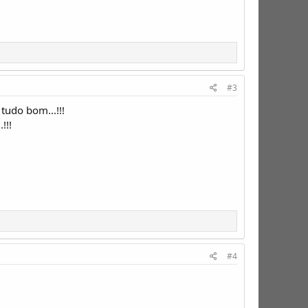
#3
tudo bom...!!!
!!!
#4