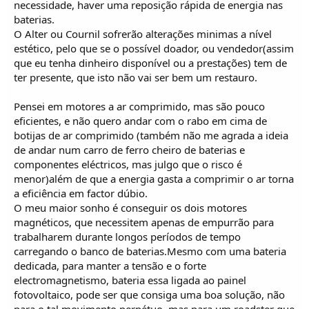
necessidade, haver uma reposição rápida de energia nas
baterias.
O Alter ou Cournil sofrerão alterações minimas a nível
estético, pelo que se o possível doador, ou vendedor(assim
que eu tenha dinheiro disponível ou a prestações) tem de
ter presente, que isto não vai ser bem um restauro.
Pensei em motores a ar comprimido, mas são pouco
eficientes, e não quero andar com o rabo em cima de
botijas de ar comprimido (também não me agrada a ideia
de andar num carro de ferro cheiro de baterias e
componentes eléctricos, mas julgo que o risco é
menor)além de que a energia gasta a comprimir o ar torna
a eficiência em factor dúbio.
O meu maior sonho é conseguir os dois motores
magnéticos, que necessitem apenas de empurrão para
trabalharem durante longos períodos de tempo
carregando o banco de baterias.Mesmo com uma bateria
dedicada, para manter a tensão e o forte
electromagnetismo, bateria essa ligada ao painel
fotovoltaico, pode ser que consiga uma boa solução, não
para o tal movimento perpétuo, mas para um roadster que