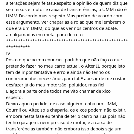
alterações sejam feitas.Respeito a opinião de quem diz que
sem eixos e motor e caixa de transferências, o UMM não é
UMM.Discordo mas respeito.Mas prefiro de acordo com
esse argumento, ver chaparias a rolar, que me lembrem o
que era um UMM, do que as ver nos centros de abate,
amalgamadas em metal para derreter.
***************************************************
**********
IV
Posto o que acima enunciei, partilho que não faço o que
pretendo fazer no meu carro actual, o Alter II, porque isto
tem de ir por tentativa e erro e ainda não tenho os
conhecimentos necessários para tal.E apesar de me custar
desfazer já do meu motorzão, poluidor, mas fiel.
E agora a parte onde todos me vão chamar de xico 
esperto.
Deixo aqui o pedido, de caso alguém tenha um UMM,
Cournil ou Alter, só a chaparia, os eixos podem não existir,
embora nesta fase eu tenha de ter o carro na rua pois não
tenho garagem, nem preciso de motor, e a caixa de
transferências também não embora isso depois seja um