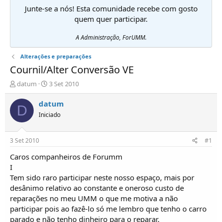
Junte-se a nós! Esta comunidade recebe com gosto
quem quer participar.
A Administração, ForUMM.
Alterações e preparações
Cournil/Alter Conversão VE
I
D
datum
3 Set 2010
n
a
i
t
datum
D
c
a
Iniciado
i
d
a
e
d
i
3 Set 2010
#1
o
n
r
í
Caros companheiros de Forumm
d
c
I
e
i
Tem sido raro participar neste nosso espaço, mais por
T
o
desânimo relativo ao constante e oneroso custo de
ó
reparações no meu UMM o que me motiva a não
p
participar pois ao fazê-lo só me lembro que tenho o carro
i
c
parado e não tenho dinheiro para o reparar.