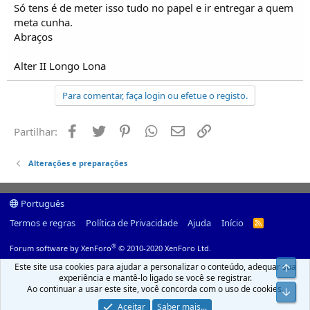
Só tens é de meter isso tudo no papel e ir entregar a quem
meta cunha.
Abraços
Alter II Longo Lona
Para comentar, faça login ou efetue o registo.
Facebook
Twitter
Pinterest
Whatsapp
Email
Ligação
Partilhar:
Alterações e preparações
Português
Termos e regras
Política de Privacidade
Ajuda
Início
R
S
S
®
Forum software by XenForo
© 2010-2020 XenForo Ltd.
Este site usa cookies para ajudar a personalizar o conteúdo, adequar sua
Top
experiência e mantê-lo ligado se você se registrar.
Ao continuar a usar este site, você concorda com o uso de cookies.
Infer
Aceitar
Saber mais...