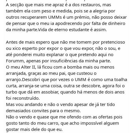
o
A secção que mais me apraz é a dos restauros, mas
s
também ela com peso e medida, pois se a alegria por
outros recuperarem UMMs é um prémio, não posso deixar
de pensar que o meu ia apodrecendo por falta de dinheiro
da minha parte.Vida de eterno estudante é assim.
Antes de mais espero que não me tomem por pretencioso
ou xico esperto por expor o que vou expor, não o sou, e
até ponderei muito explanar o que pretendo aqui no
Forumm, apenas por insuficiências da minha parte.
O meu Alter II, lá ficou com a bomba mais ou menos
arranjada, graças ao meu pai, que custeou o
arranjo.Descobri que por vezes o UMM é como uma toalha
curta, arranja-se uma coisa, outra se descobre, agora foi o
turbo que dá em assobiar, quando há menos de dois anos
foi reconstruído.
Mas vou andando e não o vendo apesar de já ter tido
demasiados convites para o mesmo.
Não o vendo e quase que me ofendo com as ofertas pois
gosto tanto do meu carro, que acho impossível alguem
gostar mais dele do que eu.