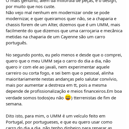
O mais genuíno, além da mixórdia de peças, é o design,
por muito que nos custe.
Não vejo mal nenhum em modernizar onde se pode
modernizar, e quer queiramos quer não, se a chaparia e
chassis forem de um Alter, dizemos que é um UMM, mais
facilmente do que dizemos que uma carroçaria e mecânica
metidas na chaparia de um Cayenne são um carro
português.
No segundo ponto, eu pelo menos e desde que o comprei,
quero que o meu UMM seja o carro do dia a dia, não
quero ir com ele ao javali, nem experimentar aquele
carreiro ou corta fogo, e sei bem que o pessoal, alinha
maioritariamente nestas andanças pelo salutar convívio,
mais por aumentar a destreza em tt, pois a mesma
depende de profissionalização e meios financeiros.Em boa
verdade somos todos(eu não
) tterrenistas de fim de
semana.
Dito isto, para mim, o UMM é um veículo feito em
Portugal, por portugueses, e que eu quero usar como
carro do dia a dia, não tenho dinheiro para reparar as