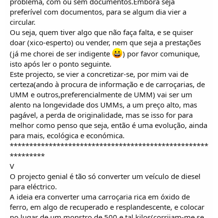
problema, com ou sem documentos.Embora seja
preferível com documentos, para se algum dia vier a
circular.
Ou seja, quem tiver algo que não faça falta, e se quiser
doar (xico-esperto) ou vender, nem que seja a prestações
(já me chorei de ser indigente
) por favor comunique,
isto após ler o ponto seguinte.
Este projecto, se vier a concretizar-se, por mim vai de
certeza(ando à procura de informação e de carroçarias, de
UMM e outros,preferencialmente de UMM) vai ser um
alento na longevidade dos UMMs, a um preço alto, mas
pagável, a perda de originalidade, mas se isso for para
melhor como penso que seja, então é uma evolução, ainda
para mais, ecológica e económica.
***************************************************
*********
V
O projecto genial é tão só converter um veículo de diesel
para eléctrico.
A ideia era converter uma carroçaria rica em óxido de
ferro, em algo de recuperado e resplandescente, e colocar
no lugar de um monstro de 500 e tal kilos(corrijam-me se