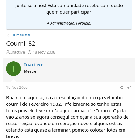
Junte-se a nós! Esta comunidade recebe com gosto
quem quer participar.
A Administração, ForUMM.
O meUMM
Cournil 82
I
D
Inactive
18 Nov 2008
n
a
i
t
Inactive
I
c
a
Mestre
i
d
a
e
d
i
18 Nov 2008
#1
o
n
r
í
Boa noite aqui faço a apresentação do meu ja velhinho
d
c
cournil de Fevereiro 1982, infelizmente so tenho estas
e
i
fotos pois ele teve um "ataque cardiaco" e "morreu" ja la
T
o
vao 2 anos so agora consegui começar a sua operação de
ó
ressurreição levando um coração novo e alguns extras
p
estando esta quase a terminar, pometo colocar fotos em
i
c
breve.