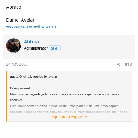
Abraço
Daniel Avelar
www.saudemelhor.com
Aldeia
Administrator
Staff
24 Nov 2008
#18
quote:Originally posted by avelar
Boas pessoal
Mais uma vez agradeço todas as vossas opiniões e espero que continuem a
escrever.
Este fim de semana estive a procura de umas portas e de uma nova capota,
encontrei umas portas mas estavam um pouco mal tratadas mas nada que nao se
Clique para expandir...
arrange por isso devo de ficar com elas embora ainda nao saiba o preço, a capota
e as laterais é são em ferro e estao em bom estado com vidros e tudo, tem ainda
a oferta de uma sofagem (pois o meu não tem) suporte do peneu na porta trazeira
e mais algumas peças de interior isto por 200 que acham?