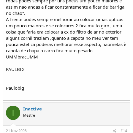
rodas podes sempre por uns pneus um pouco maiores e
assim nao andas a ficar constantemente a ficar de"barriga
no chao".
A frente podes sempre melhorar ao colocar umas opticas
um pouco maiores e se colocares 2 fica muito giro , uma
coisa que faria era colocar a cx do filtro de ar no exterior
alguns cornil traziam ,quanto a capota no meu ver tem
pouca estetica poderas melhorar esse aspecto, naometas è
capota de chapa o carro fica muito pesado.
UMMbracUMM
PAULBIG
Paulobig
Inactive
I
Mestre
21 Nov 2008
#14