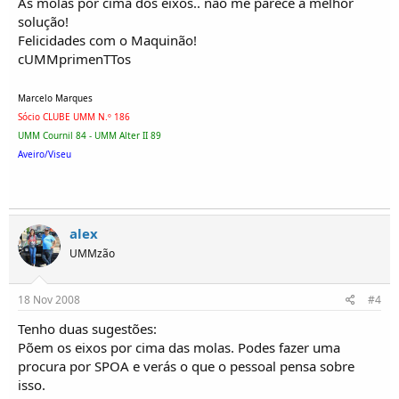
As molas por cima dos eixos.. não me parece a melhor
solução!
Felicidades com o Maquinão!
cUMMprimenTTos
Marcelo Marques
Sócio CLUBE UMM N.º 186
UMM Cournil 84 - UMM Alter II 89
Aveiro/Viseu
alex
UMMzão
18 Nov 2008
#4
Tenho duas sugestões:
Põem os eixos por cima das molas. Podes fazer uma
procura por SPOA e verás o que o pessoal pensa sobre
isso.