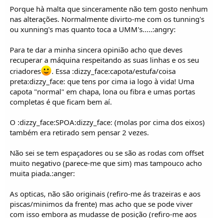
Porque hà malta que sinceramente não tem gosto nenhum
nas alterações. Normalmente divirto-me com os tunning's
ou xunning's mas quanto toca a UMM's.....:angry:
Para te dar a minha sincera opinião acho que deves
recuperar a máquina respeitando as suas linhas e os seu
criadores
. Essa :dizzy_face:capota/estufa/coisa
preta:dizzy_face: que tens por cima ia logo à vida! Uma
capota "normal" em chapa, lona ou fibra e umas portas
completas é que ficam bem aí.
O :dizzy_face:SPOA:dizzy_face: (molas por cima dos eixos)
também era retirado sem pensar 2 vezes.
Não sei se tem espaçadores ou se são as rodas com offset
muito negativo (parece-me que sim) mas tampouco acho
muita piada.:anger:
As opticas, não são originais (refiro-me ás trazeiras e aos
piscas/minimos da frente) mas acho que se pode viver
com isso embora as mudasse de posição (refiro-me aos