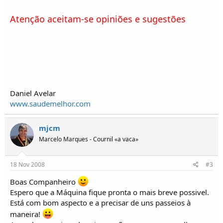
o
s
Atenção aceitam-se opiniões e sugestões
Daniel Avelar
www.saudemelhor.com
mjcm
Marcelo Marques - Cournil «a vaca»
18 Nov 2008
#3
Boas Companheiro
Espero que a Máquina fique pronta o mais breve possivel.
Está com bom aspecto e a precisar de uns passeios à
maneira!