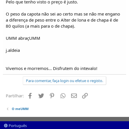
Pelo que tenho visto o preço é justo.
Sera a capota de ferro muito pesada?
O peso da capota não sei ao certo mas se não me engano
Abraço
a diferença de peso entre o Alter de lona e de chapa é de
Daniel Avelar
80 quilos (a mais para o de chapa).
www.saudemelhor.com
UMM abraçUMM
j.aldeia
Vivemos e morremos... Disfrutem do intevalo!
Para comentar, faça login ou efetue o registo.
Facebook
Twitter
Pinterest
Whatsapp
Email
Ligação
Partilhar:
O meUMM
Português