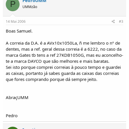
PedroUMM
P
o
UMMzão
s
14 Mai 2006
#3
Boas Samuel.
A correia da D.A. é a AVx10x1050La, ñ me lembro o nº de
dentes, mas a ref. geral dessa correia é a 6222, no caso da
marca Gates tb tens a ref 27KDB1050G, mas eu aconcelho-
te a marca DAYCO que são melhores e mais baratas.
Sei isto porque comprei correias à pouco tempo e guardei
as caixas, portanto já sabes guarda as caixas das correias
que fores comprando porque dá sempre jeito.
AbraçUMM
Pedro