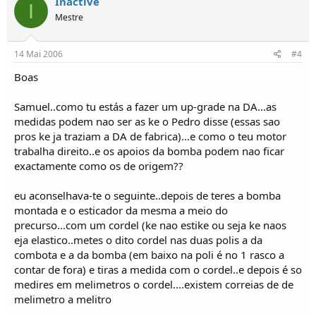
Inactive
I
Mestre
14 Mai 2006
#4
Boas
Samuel..como tu estás a fazer um up-grade na DA...as
medidas podem nao ser as ke o Pedro disse (essas sao
pros ke ja traziam a DA de fabrica)...e como o teu motor
trabalha direito..e os apoios da bomba podem nao ficar
exactamente como os de origem??
eu aconselhava-te o seguinte..depois de teres a bomba
montada e o esticador da mesma a meio do
precurso...com um cordel (ke nao estike ou seja ke naos
eja elastico..metes o dito cordel nas duas polis a da
combota e a da bomba (em baixo na poli é no 1 rasco a
contar de fora) e tiras a medida com o cordel..e depois é so
medires em melimetros o cordel....existem correias de de
melimetro a melitro