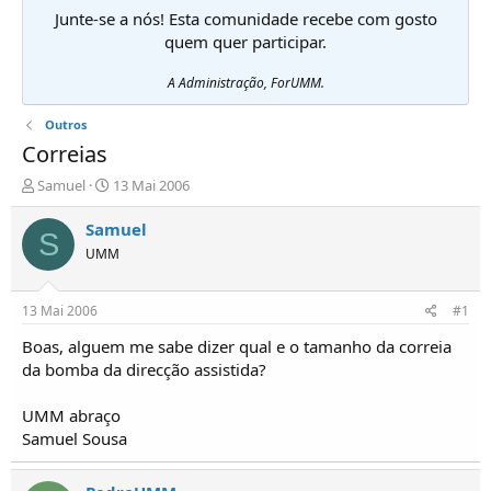
Junte-se a nós! Esta comunidade recebe com gosto
quem quer participar.
A Administração, ForUMM.
Outros
Correias
I
D
Samuel
13 Mai 2006
n
a
i
t
Samuel
S
c
a
UMM
i
d
a
e
d
i
13 Mai 2006
#1
o
n
r
í
Boas, alguem me sabe dizer qual e o tamanho da correia
d
c
da bomba da direcção assistida?
e
i
T
o
UMM abraço
ó
Samuel Sousa
p
i
c