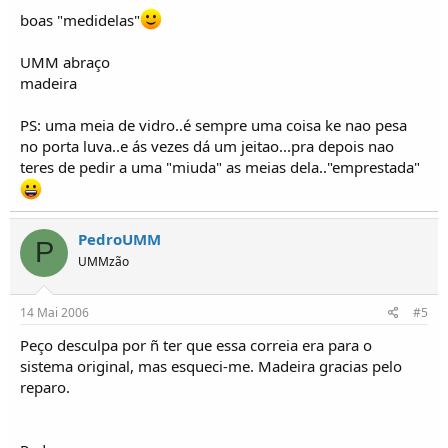
boas "medidelas"
UMM abraço
madeira
PS: uma meia de vidro..é sempre uma coisa ke nao pesa
no porta luva..e ás vezes dá um jeitao...pra depois nao
teres de pedir a uma "miuda" as meias dela.."emprestada"
PedroUMM
P
UMMzão
14 Mai 2006
#5
Peço desculpa por ñ ter que essa correia era para o
sistema original, mas esqueci-me. Madeira gracias pelo
reparo.