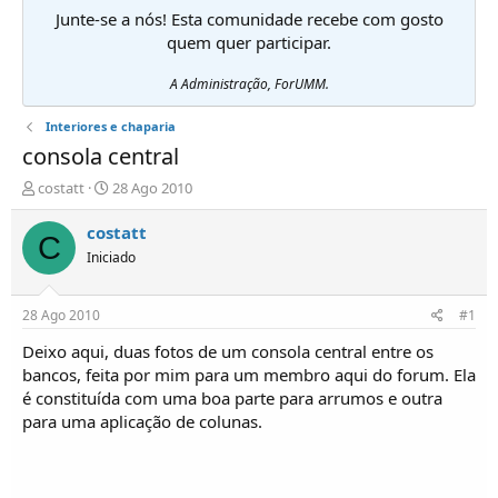
Junte-se a nós! Esta comunidade recebe com gosto
quem quer participar.
A Administração, ForUMM.
Interiores e chaparia
consola central
I
D
costatt
28 Ago 2010
n
a
i
t
costatt
C
c
a
Iniciado
i
d
a
e
d
i
28 Ago 2010
#1
o
n
r
í
Deixo aqui, duas fotos de um consola central entre os
d
c
bancos, feita por mim para um membro aqui do forum. Ela
e
i
é constituída com uma boa parte para arrumos e outra
T
o
para uma aplicação de colunas.
ó
p
i
c