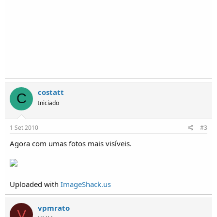
o
s
costatt
C
Iniciado
1 Set 2010
#3
Agora com umas fotos mais visíveis.
Uploaded with
ImageShack.us
vpmrato
V