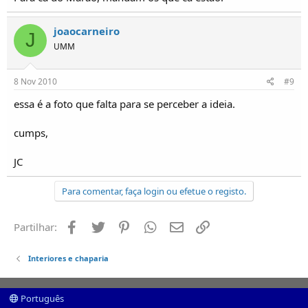
joaocarneiro
J
UMM
8 Nov 2010
#9
essa é a foto que falta para se perceber a ideia.
cumps,
JC
Para comentar, faça login ou efetue o registo.
Facebook
Twitter
Pinterest
Whatsapp
Email
Ligação
Partilhar:
Interiores e chaparia
Português