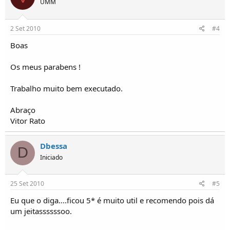
UMM
2 Set 2010
#4
Boas
Os meus parabens !
Trabalho muito bem executado.
Abraço
Vitor Rato
Dbessa
D
Iniciado
25 Set 2010
#5
Eu que o diga....ficou 5* é muito util e recomendo pois dá
um jeitassssssoo.