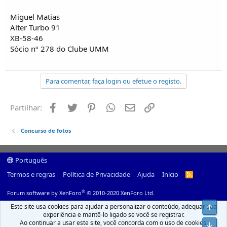
Miguel Matias
Alter Turbo 91
XB-58-46
Sócio nº 278 do Clube UMM
Para comentar, faça login ou efetue o registo.
Facebook
Twitter
Pinterest
Whatsapp
Email
Ligação
Partilhar:
Concurso de fotos
Português
Termos e regras
Política de Privacidade
Ajuda
Início
R
S
S
®
Forum software by XenForo
© 2010-2020 XenForo Ltd.
Este site usa cookies para ajudar a personalizar o conteúdo, adequar sua
Top
experiência e mantê-lo ligado se você se registrar.
Ao continuar a usar este site, você concorda com o uso de cookies.
Infer