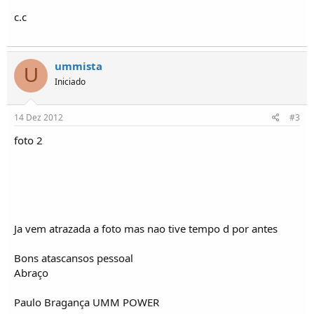
i
c
c.c
o
s
ummista
U
Iniciado
14 Dez 2012
#3
foto 2
Ja vem atrazada a foto mas nao tive tempo d por antes
Bons atascansos pessoal
Abraço
Paulo Bragança UMM POWER