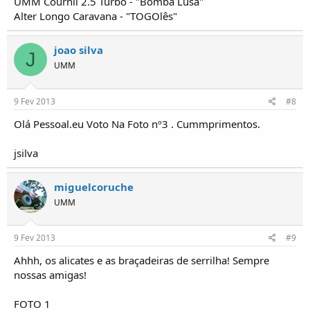
UMM Cournil 2.5 Turbo - "Bomba Lusa"
Alter Longo Caravana - "TOGOlês"
joao silva
J
UMM
9 Fev 2013
#8
Olá Pessoal.eu Voto Na Foto nº3 . Cummprimentos.
jsilva
miguelcoruche
UMM
9 Fev 2013
#9
Ahhh, os alicates e as braçadeiras de serrilha! Sempre
nossas amigas!
FOTO 1