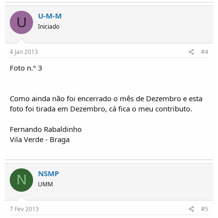
U-M-M
U
Iniciado
4 Jan 2013
#4
Foto n.º 3
Como ainda não foi encerrado o mês de Dezembro e esta
foto foi tirada em Dezembro, cá fica o meu contributo.
Fernando Rabaldinho
Vila Verde - Braga
NSMP
N
UMM
7 Fev 2013
#5