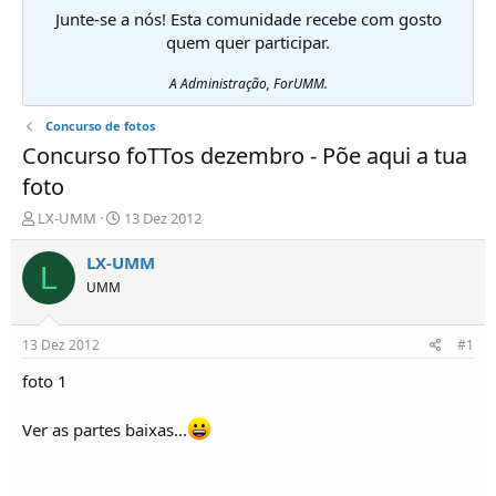
Junte-se a nós! Esta comunidade recebe com gosto
quem quer participar.
A Administração, ForUMM.
Concurso de fotos
Concurso foTTos dezembro - Põe aqui a tua
foto
I
D
LX-UMM
13 Dez 2012
n
a
i
t
LX-UMM
L
c
a
UMM
i
d
a
e
d
i
13 Dez 2012
#1
o
n
r
í
foto 1
d
c
e
i
Ver as partes baixas...
T
o
ó
p