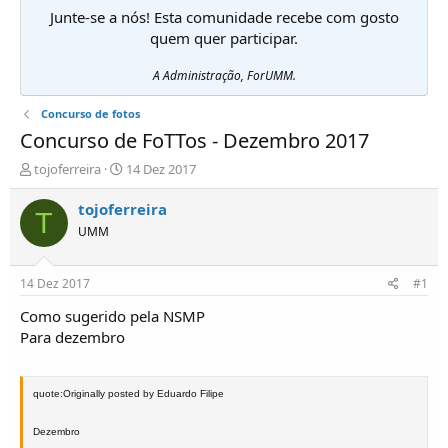
Junte-se a nós! Esta comunidade recebe com gosto
quem quer participar.
A Administração, ForUMM.
Concurso de fotos
Concurso de FoTTos - Dezembro 2017
I
D
tojoferreira
14 Dez 2017
n
a
i
t
tojoferreira
T
c
a
UMM
i
d
a
e
d
i
14 Dez 2017
#1
o
n
r
í
Como sugerido pela NSMP
d
c
Para dezembro
e
i
T
o
ó
quote:Originally posted by Eduardo Filipe
p
i
Dezembro
c