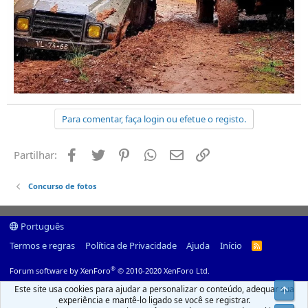
Para comentar, faça login ou efetue o registo.
Facebook
Twitter
Pinterest
Whatsapp
Email
Ligação
Partilhar:
Concurso de fotos
Português
Termos e regras
Política de Privacidade
Ajuda
Início
R
S
S
®
Forum software by XenForo
© 2010-2020 XenForo Ltd.
Este site usa cookies para ajudar a personalizar o conteúdo, adequar sua
Top
experiência e mantê-lo ligado se você se registrar.