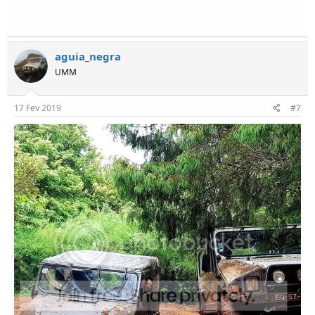
aguia_negra
UMM
17 Fev 2019
#7