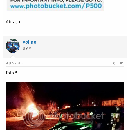
Abraço
volino
UMM
9 Jan 2018
#5
foto 5