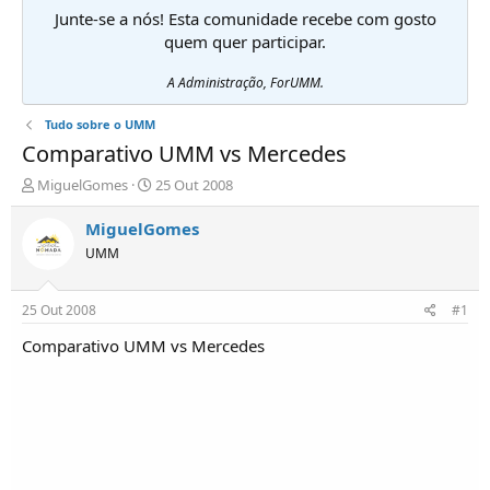
Junte-se a nós! Esta comunidade recebe com gosto
quem quer participar.
A Administração, ForUMM.
Tudo sobre o UMM
Comparativo UMM vs Mercedes
I
D
MiguelGomes
25 Out 2008
n
a
i
t
MiguelGomes
c
a
UMM
i
d
a
e
d
i
25 Out 2008
#1
o
n
r
í
Comparativo UMM vs Mercedes
d
c
e
i
T
o
ó
p
i
c