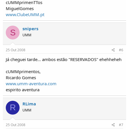
cUMMprimenTTos
MiguelGomes
www.ClubeUMM.pt
snipers
S
UMM
25 Out 2008
#6
Já cheguei tarde... ambos estão "RESERVADOS" ehehheheh
cUMMprimentos,
Ricardo Gomes
www.umm-aventura.com
espirito aventura
RLima
R
UMM
25 Out 2008
#7