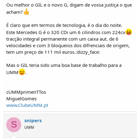
o
Ou melhor o GIL e o novo G, digam de vossa justiça o que
s
acham?
É claro que em termos de tecnologia, é o dia do noite.
Este Mercedes G é o 320 CDi um 6 cilindros com 224cv
tracção integral permanente com um caixa aut. de 6
velocidades e com 3 bloqueios dos difrenciais de origem,
tem um preço de 111 mil euros.:dizzy_face:
Mas o GIL teria sido uma boa base de trabalho para a
UMM
.
cUMMprimenTTos
MiguelGomes
www.ClubeUMM.pt
snipers
S
UMM