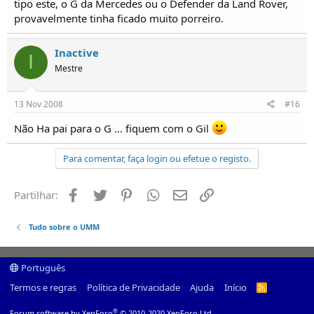
tipo este, o G da Mercedes ou o Defender da Land Rover,
provavelmente tinha ficado muito porreiro.
Inactive
I
Mestre
13 Nov 2008
#16
Não Ha pai para o G ... fiquem com o Gil
Para comentar, faça login ou efetue o registo.
Facebook
Twitter
Pinterest
Whatsapp
Email
Ligação
Partilhar:
Tudo sobre o UMM
Português
Termos e regras
Política de Privacidade
Ajuda
Início
R
S
S
®
Forum software by XenForo
© 2010-2020 XenForo Ltd.