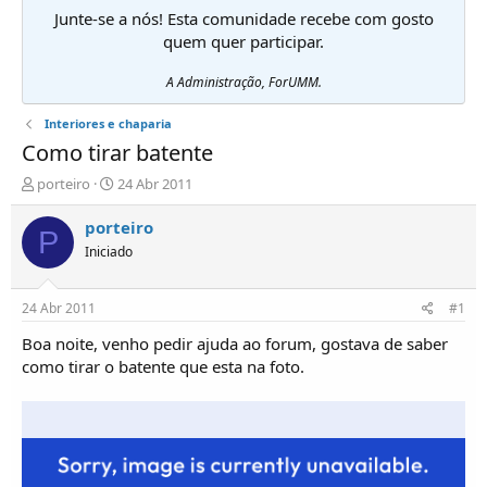
Junte-se a nós! Esta comunidade recebe com gosto
quem quer participar.
A Administração, ForUMM.
Interiores e chaparia
Como tirar batente
I
D
porteiro
24 Abr 2011
n
a
i
t
porteiro
P
c
a
Iniciado
i
d
a
e
d
i
24 Abr 2011
#1
o
n
r
í
Boa noite, venho pedir ajuda ao forum, gostava de saber
d
c
como tirar o batente que esta na foto.
e
i
T
o
ó
p
i
c