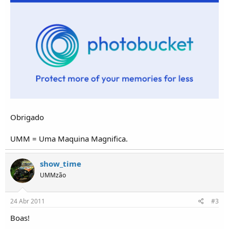
o
s
Obrigado
UMM = Uma Maquina Magnifica.
show_time
UMMzão
24 Abr 2011
#3
Boas!