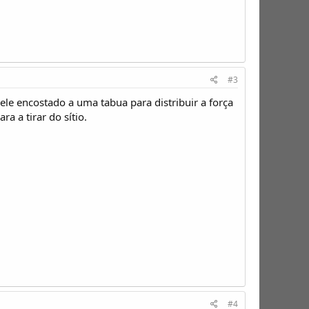
#3
e encostado a uma tabua para distribuir a força
a a tirar do sítio.
#4