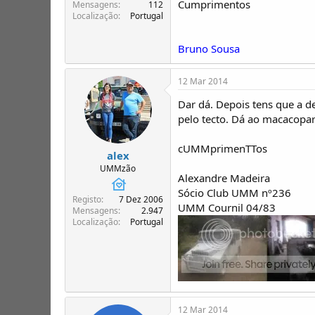
Cumprimentos
T
o
Mensagens
112
Localização
Portugal
ó
p
i
Bruno Sousa
c
o
s
12 Mar 2014
Dar dá. Depois tens que a 
pelo tecto. Dá ao macacopara
cUMMprimenTTos
alex
UMMzão
Alexandre Madeira
Sócio Club UMM nº236
Registo
7 Dez 2006
UMM Cournil 04/83
Mensagens
2.947
Localização
Portugal
12 Mar 2014