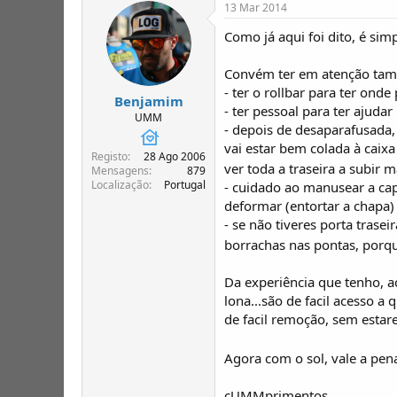
13 Mar 2014
Como já aqui foi dito, é sim
Convém ter em atenção tamb
- ter o rollbar para ter ond
Benjamim
- ter pessoal para ter ajuda
UMM
- depois de desaparafusada,
vai estar bem colada à caix
Registo
28 Ago 2006
ver toda a traseira a subir m
Mensagens
879
Localização
Portugal
- cuidado ao manusear a cap
deformar (entortar a chapa)
- se não tiveres porta trase
borrachas nas pontas, porque
Da experiência que tenho, 
lona...são de facil acesso a
de facil remoção, sem estarem
Agora com o sol, vale a pena
cUMMprimentos