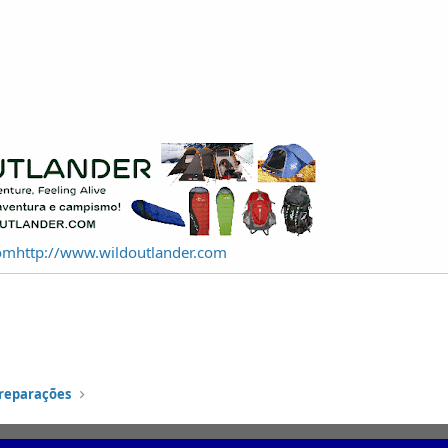
com
http://www.wildoutlander.com
preparações