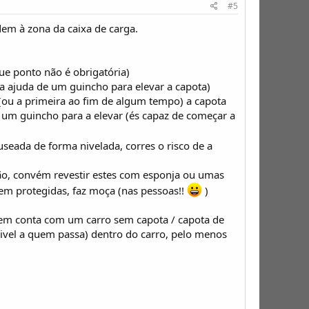
#5
ndem à zona da caixa de carga.
que ponto não é obrigatória)
m a ajuda de um guincho para elevar a capota)
 (ou a primeira ao fim de algum tempo) a capota
, um guincho para a elevar (és capaz de começar a
seada de forma nivelada, corres o risco de a
erão, convém revestir estes com esponja ou umas
erem protegidas, faz moça (nas pessoas!!
)
 em conta com um carro sem capota / capota de
tecivel a quem passa) dentro do carro, pelo menos