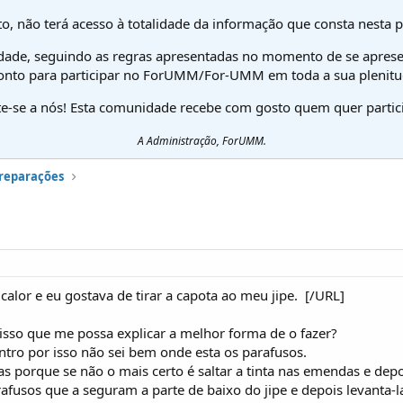
o, não terá acesso à totalidade da informação que consta nesta 
dade, seguindo as regras apresentadas no momento de se aprese
onto para participar no ForUMM/For-UMM em toda a sua plenitu
te-se a nós! Esta comunidade recebe com gosto quem quer partici
A Administração, ForUMM.
preparações
 calor e eu gostava de tirar a capota ao meu jipe.
[/URL]
 isso que me possa explicar a melhor forma de o fazer?
ntro por isso não sei bem onde esta os parafusos.
s porque se não o mais certo é saltar a tinta nas emendas e depo
rafusos que a seguram a parte de baixo do jipe e depois levanta-la 