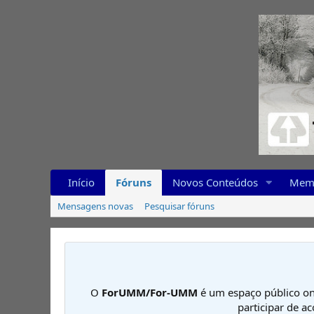
Início
Fóruns
Novos Conteúdos
Mem
Mensagens novas
Pesquisar fóruns
O
ForUMM/For-UMM
é um espaço público on
participar de a