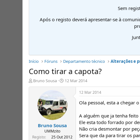
Sem regist
Após o registo deverá apresentar-se à comuni
pr
Jun
Início
Fóruns
Departamento técnico
Alterações e 
Como tirar a capota?
I
D
Bruno Sousa
12 Mar 2014
n
a
i
t
12 Mar 2014
c
a
Ola pessoal, esta a chegar o
i
d
a
e
d
i
A alguém que ja tenha feito
o
n
Ele esta todo forrado por de
Bruno Sousa
r
í
Não cria desmontar por peça
d
c
UMMzito
Sera que da para tirar os pa
e
i
Registo
25 Out 2012