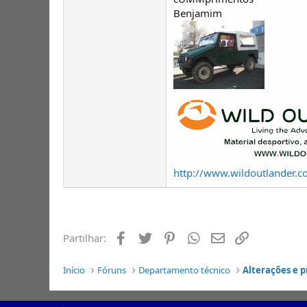
Benjamim
http://www.wildoutlander.
Facebook
Twitter
Pinterest
Whatsapp
Email
Ligação
Partilhar:
Início
Fóruns
Departamento técnico
Alterações e 