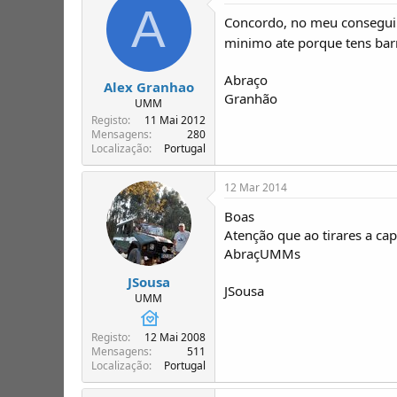
A
Concordo, no meu consegui
minimo ate porque tens barr
Abraço
Alex Granhao
Granhão
UMM
Registo
11 Mai 2012
Mensagens
280
Localização
Portugal
12 Mar 2014
Boas
Atenção que ao tirares a cap
AbraçUMMs
JSousa
JSousa
UMM
Registo
12 Mai 2008
Mensagens
511
Localização
Portugal