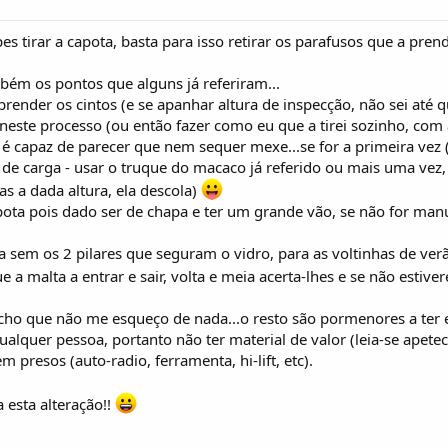
pes tirar a capota, basta para isso retirar os parafusos que a pre
ém os pontos que alguns já referiram...
e prender os cintos (e se apanhar altura de inspecção, não sei até 
r neste processo (ou então fazer como eu que a tirei sozinho, co
 é capaz de parecer que nem sequer mexe...se for a primeira vez
a de carga - usar o truque do macaco já referido ou mais uma vez
as a dada altura, ela descola)
ota pois dado ser de chapa e ter um grande vão, se não for manu
ira sem os 2 pilares que seguram o vidro, para as voltinhas de v
 a malta a entrar e sair, volta e meia acerta-lhes e se não estiv
acho que não me esqueço de nada...o resto são pormenores a ter
 qualquer pessoa, portanto não ter material de valor (leia-se ape
 presos (auto-radio, ferramenta, hi-lift, etc).
 esta alteração!!