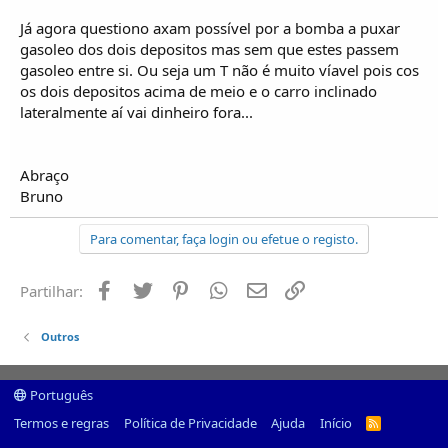
Já agora questiono axam possível por a bomba a puxar
gasoleo dos dois depositos mas sem que estes passem
gasoleo entre si. Ou seja um T não é muito víavel pois cos
os dois depositos acima de meio e o carro inclinado
lateralmente aí vai dinheiro fora...
Abraço
Bruno
Para comentar, faça login ou efetue o registo.
Facebook
Twitter
Pinterest
Whatsapp
Email
Ligação
Partilhar:
Outros
Português
Termos e regras
Política de Privacidade
Ajuda
Início
R
S