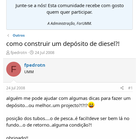
Junte-se a nós! Esta comunidade recebe com gosto
quem quer participar.
A Administração, ForUMM.
Outros
como construir um depósito de diesel?!
I
D
fpedrotn
24 Jul 2008
n
a
i
t
fpedrotn
F
c
a
UMM
i
d
a
e
d
i
24 Jul 2008
#1
o
n
r
í
alguém me pode ajudar com algumas dicas para fazer um
d
c
depósito...ou melhor..um projecto?!?!?
e
i
T
o
posição dos tubos....o de pesca..é facil!deve ser bem lá no
ó
fundo...o de retorno..alguma condição?!
p
i
c
obrigado!!