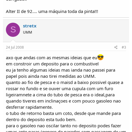
o
s
Alter II de 92.... uma máquina toda da pinta!!!
stretx
S
UMM
24 Jul 2008
#3
axo que andas com as mesmas ideias que eu
em constroir um deposito para o combustivel
eu ja tenho algumas ideias mas ianda nao passei para
papel pois ainda nao tirei medidas ao UMM.
quanto ao fio de pesca e o maisd a baixo possivel quase a
rossar no fundo e se ouver uma cupula com um furo
ligeiramnete a cima do tubo de pesca era o ideal,para
quando tiveres em inclinaçoes e com pouco gasoleo nao
desferrar rapidamente.
o tubo de retorno basta um coto, desde que mande para
dentro do deposito esta tudo bem.
para o gasoleo nao oscilar tanto no deposito podes fazer
umas ante paras,(genero de paredes com passagem de um