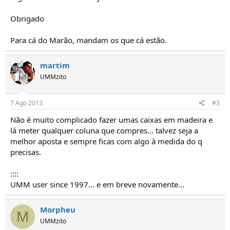
o
s
Obrigado
Para cá do Marão, mandam os que cá estão.
martim
UMMzito
7 Ago 2013
#3
Não é muito complicado fazer umas caixas em madeira e
lá meter qualquer coluna que compres... talvez seja a
melhor aposta e sempre ficas com algo à medida do q
precisas.
::::
UMM user since 1997... e em breve novamente...
Morpheu
M
UMMzito