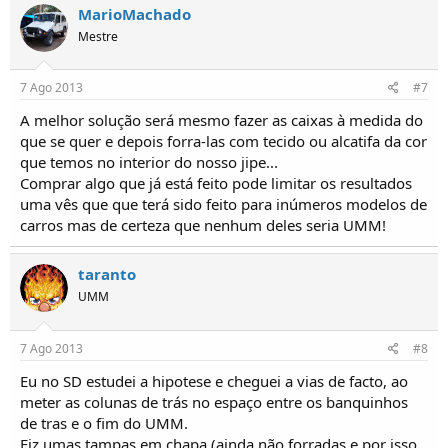
MarioMachado
Mestre
7 Ago 2013
#7
A melhor solução será mesmo fazer as caixas à medida do
que se quer e depois forra-las com tecido ou alcatifa da cor
que temos no interior do nosso jipe...
Comprar algo que já está feito pode limitar os resultados
uma vês que que terá sido feito para inúmeros modelos de
carros mas de certeza que nenhum deles seria UMM!
taranto
UMM
7 Ago 2013
#8
Eu no SD estudei a hipotese e cheguei a vias de facto, ao
meter as colunas de trás no espaço entre os banquinhos
de tras e o fim do UMM.
Fiz umas tampas em chapa (ainda não forradas e por isso