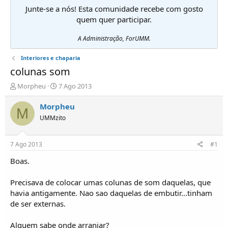
Junte-se a nós! Esta comunidade recebe com gosto
quem quer participar.
A Administração, ForUMM.
Interiores e chaparia
colunas som
I
D
Morpheu
7 Ago 2013
n
a
i
t
Morpheu
M
c
a
UMMzito
i
d
a
e
d
i
7 Ago 2013
#1
o
n
r
í
Boas.
d
c
e
i
Precisava de colocar umas colunas de som daquelas, que
T
o
havia antigamente. Nao sao daquelas de embutir...tinham
ó
de ser externas.
p
i
c
Alguem sabe onde arranjar?