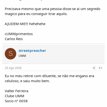
o
s
Precisava mesmo que uma pessoa disse-se ai um segredo
magico para eu conseguir tirar aquilo.
AJUDEM-ME!!! hehehehe
cUMMprimentos
Carlos Reis
streetpreacher
S
UMM
29 Ago 2008
#3
Eu no meu retirei com diluente, se não me engano era
celuloso, e saiu muito bem.
Valter Ferreira
Clube UMM
Socio nº 0058