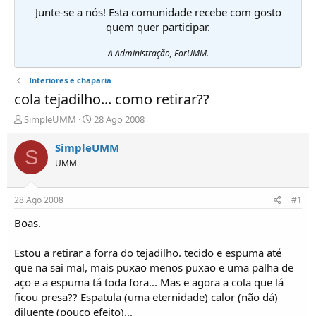
Junte-se a nós! Esta comunidade recebe com gosto
quem quer participar.
A Administração, ForUMM.
Interiores e chaparia
cola tejadilho... como retirar??
I
D
SimpleUMM
28 Ago 2008
n
a
i
t
SimpleUMM
S
c
a
UMM
i
d
a
e
d
i
28 Ago 2008
#1
o
n
r
í
Boas.
d
c
e
i
Estou a retirar a forra do tejadilho. tecido e espuma até
T
o
que na sai mal, mais puxao menos puxao e uma palha de
ó
aço e a espuma tá toda fora... Mas e agora a cola que lá
p
ficou presa?? Espatula (uma eternidade) calor (não dá)
i
c
diluente (pouco efeito)...