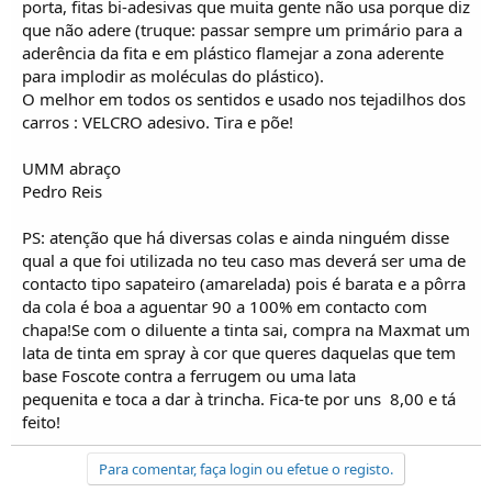
porta, fitas bi-adesivas que muita gente não usa porque diz
que não adere (truque: passar sempre um primário para a
aderência da fita e em plástico flamejar a zona aderente
para implodir as moléculas do plástico).
O melhor em todos os sentidos e usado nos tejadilhos dos
carros : VELCRO adesivo. Tira e põe!
UMM abraço
Pedro Reis
PS: atenção que há diversas colas e ainda ninguém disse
qual a que foi utilizada no teu caso mas deverá ser uma de
contacto tipo sapateiro (amarelada) pois é barata e a pôrra
da cola é boa a aguentar 90 a 100% em contacto com
chapa!Se com o diluente a tinta sai, compra na Maxmat um
lata de tinta em spray à cor que queres daquelas que tem
base Foscote contra a ferrugem ou uma lata
pequenita e toca a dar à trincha. Fica-te por uns  8,00 e tá
feito!
Para comentar, faça login ou efetue o registo.