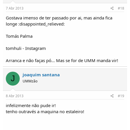
7 Abr 2013
#18
Gostava imenso de ter passado por ai, mas ainda fica
longe :disappointed_relieved:
Tomás Palma
tomhuli - Instagram
Arranca e não faças pó... Mas se for de UMM manda vir!
joaquim santana
J
UMMzão
8 Abr 2013
#19
infelizmente não pude ir!
tenho outravés a maquina no estaleiro!