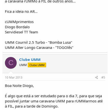
a caravana rUMMo á FIL de outros anos...
Fica a ideia no AR...
cUMMprimentos
Diogo Bordalo
Servidiesel TT Team
UMM Cournil 2.5 Turbo - "Bomba Lusa"
UMM Alter Longo Caravana - "TOGOlês"
Clube UMM
C
UMM
Clube UMM
10 Mar 2013
#5
Boa Noite Diogo,
É algo que está a ser estudado para o dia 7, para que seja
possível juntar uma caravana UMM para rUMMarmos até
à FIL, para a tarde de Domingo.