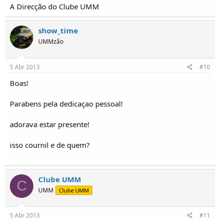
A Direcção do Clube UMM
show_time
UMMzão
5 Abr 2013
#10
Boas!
Parabens pela dedicaçao pessoal!
adorava estar presente!
isso cournil e de quem?
Clube UMM
C
UMM
Clube UMM
5 Abr 2013
#11