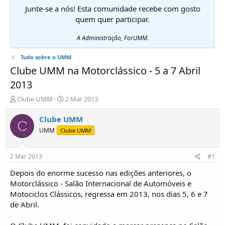
Junte-se a nós! Esta comunidade recebe com gosto
quem quer participar.
A Administração, ForUMM.
Tudo sobre o UMM
Clube UMM na Motorclássico - 5 a 7 Abril
2013
I
D
Clube UMM
2 Mar 2013
n
a
i
t
Clube UMM
C
c
a
UMM
Clube UMM
i
d
a
e
d
i
2 Mar 2013
#1
o
n
r
í
Depois do enorme sucesso nas edições anteriores, o
d
c
Motorclássico - Salão Internacional de Automóveis e
e
i
Motociclos Clássicos, regressa em 2013, nos dias 5, 6 e 7
T
o
de Abril.
ó
p