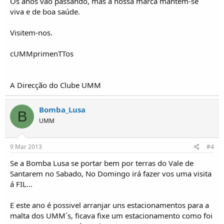
Os anos vão passando, mas a nossa marca mantêm-se
viva e de boa saúde.
Visitem-nos.
cUMMprimenTTos
A Direcção do Clube UMM
Bomba_Lusa
B
UMM
9 Mar 2013
#4
Se a Bomba Lusa se portar bem por terras do Vale de
Santarem no Sabado, No Domingo irá fazer vos uma visita
á FIL...
E este ano é possivel arranjar uns estacionamentos para a
malta dos UMM´s, ficava fixe um estacionamento como foi