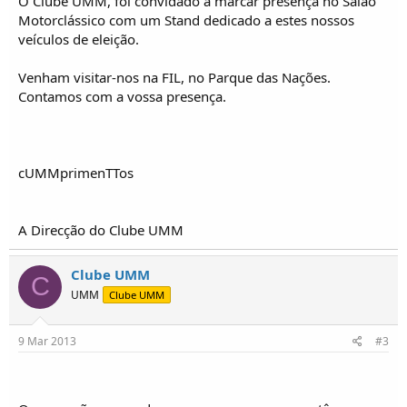
O Clube UMM, foi convidado a marcar presença no Salão
i
c
Motorclássico com um Stand dedicado a estes nossos
o
veículos de eleição.
s
Venham visitar-nos na FIL, no Parque das Nações.
Contamos com a vossa presença.
cUMMprimenTTos
A Direcção do Clube UMM
Clube UMM
C
UMM
Clube UMM
9 Mar 2013
#3