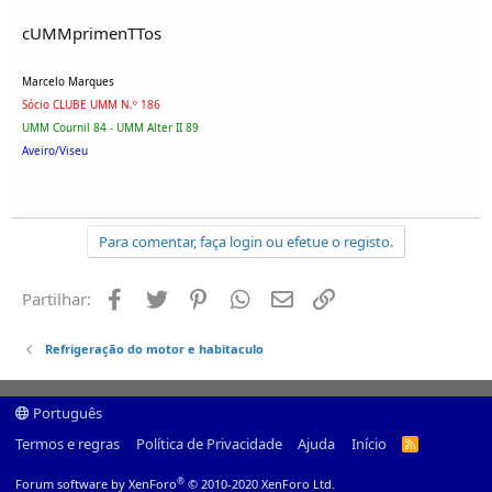
cUMMprimenTTos
Marcelo Marques
Sócio CLUBE UMM N.º 186
UMM Cournil 84 - UMM Alter II 89
Aveiro/Viseu
Para comentar, faça login ou efetue o registo.
Facebook
Twitter
Pinterest
Whatsapp
Email
Ligação
Partilhar:
Refrigeração do motor e habitaculo
Português
Termos e regras
Política de Privacidade
Ajuda
Início
R
S
S
®
Forum software by XenForo
© 2010-2020 XenForo Ltd.