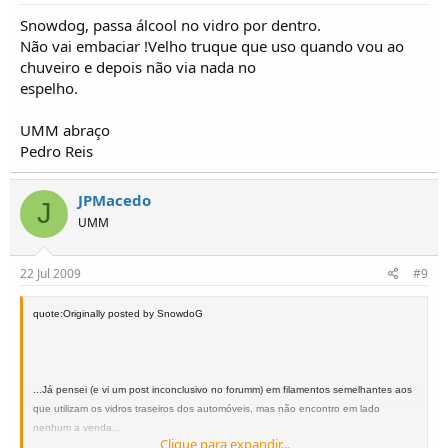
Snowdog, passa álcool no vidro por dentro.
Não vai embaciar !Velho truque que uso quando vou ao
chuveiro e depois não via nada no
espelho.
UMM abraço
Pedro Reis
JPMacedo
J
UMM
22 Jul 2009
#9
quote:Originally posted by SnowdoG
...Já pensei (e vi um post inconclusivo no forumm) em filamentos semelhantes aos
que utilizam os vidros traseiros dos automóveis, mas não encontro em lado
nenhum a venda...
Clique para expandir...