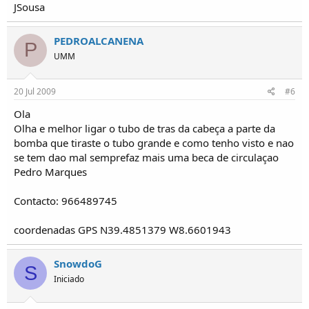
JSousa
PEDROALCANENA
P
UMM
20 Jul 2009
#6
Ola
Olha e melhor ligar o tubo de tras da cabeça a parte da
bomba que tiraste o tubo grande e como tenho visto e nao
se tem dao mal semprefaz mais uma beca de circulaçao
Pedro Marques
Contacto: 966489745
coordenadas GPS N39.4851379 W8.6601943
SnowdoG
S
Iniciado