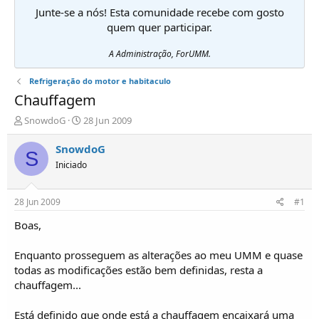
Junte-se a nós! Esta comunidade recebe com gosto
quem quer participar.
A Administração, ForUMM.
Refrigeração do motor e habitaculo
Chauffagem
I
D
SnowdoG
28 Jun 2009
n
a
i
t
SnowdoG
S
c
a
Iniciado
i
d
a
e
d
i
28 Jun 2009
#1
o
n
r
í
Boas,
d
c
e
i
Enquanto prosseguem as alterações ao meu UMM e quase
T
o
todas as modificações estão bem definidas, resta a
ó
chauffagem...
p
i
c
Está definido que onde está a chauffagem encaixará uma