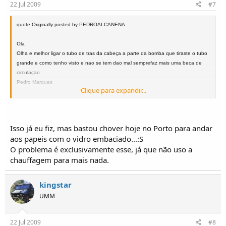
22 Jul 2009
#7
quote:Originally posted by PEDROALCANENA
Ola
Olha e melhor ligar o tubo de tras da cabeça a parte da bomba que tiraste o tubo
grande e como tenho visto e nao se tem dao mal semprefaz mais uma beca de
circulaçao
Pedro Marques
Clique para expandir...
Contacto: 966489745
coordenadas GPS N39.4851379 W8.6601943
Isso já eu fiz, mas bastou chover hoje no Porto para andar
aos papeis com o vidro embaciado...:S
O problema é exclusivamente esse, já que não uso a
chauffagem para mais nada.
kingstar
UMM
22 Jul 2009
#8