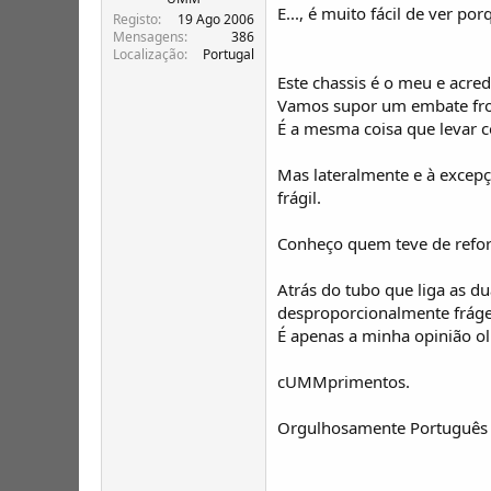
E..., é muito fácil de ver por
Registo
19 Ago 2006
Mensagens
386
Localização
Portugal
Este chassis é o meu e acred
Vamos supor um embate fro
É a mesma coisa que levar 
Mas lateralmente e à excepç
frágil.
Conheço quem teve de reforça
Atrás do tubo que liga as d
desproporcionalmente frágei
É apenas a minha opinião ol
cUMMprimentos.
Orgulhosamente Português 