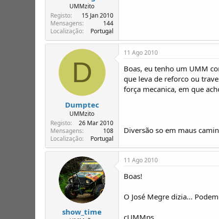
UMMzito
Registo
15 Jan 2010
Mensagens
144
Localização
Portugal
11 Ago 2010
D
Boas, eu tenho um UMM com 
que leva de reforco ou trav
força mecanica, em que acho
Dumptec
UMMzito
Registo
26 Mar 2010
Diversão so em maus caminh
Mensagens
108
Localização
Portugal
11 Ago 2010
Boas!
O José Megre dizia... Pode
show_time
cUMMps