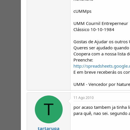
cUMMps
UMM Cournil Entreperneur
Clássico 10-10-1984
Gostas de Ajudar os outros
Queres ser ajudado quando 
Coopera com a nossa lista 
Preenche:
http://spreadsheets.goo
E em breve receberás os co
UMM - Vencedor por Nature
11 Ago 2010
T
por acaso tambem ja tinha li
para quê, nao sei. segundo 
tartaruga