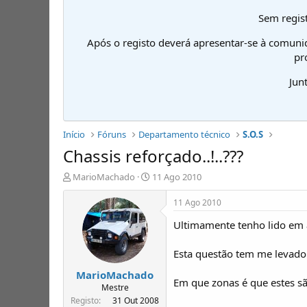
Sem regist
Após o registo deverá apresentar-se à comuni
pr
Jun
Início
Fóruns
Departamento técnico
S.O.S
Chassis reforçado..!..???
I
D
MarioMachado
11 Ago 2010
n
a
i
t
11 Ago 2010
c
a
Ultimamente tenho lido em 
i
d
a
e
d
i
Esta questão tem me levado
o
n
MarioMachado
r
í
Em que zonas é que estes s
d
c
Mestre
e
i
Registo
31 Out 2008