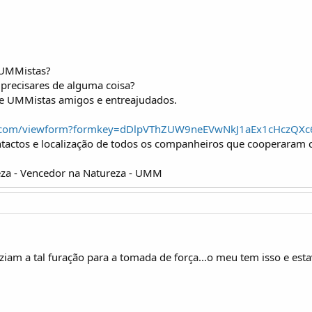
 UMMistas?
precisares de alguma coisa?
de UMMistas amigos e entreajudados.
gle.com/viewform?formkey=dDlpVThZUW9neEVwNkJ1aEx1cHczQX
ntactos e localização de todos os companheiros que cooperaram 
za - Vencedor na Natureza - UMM
aziam a tal furação para a tomada de força...o meu tem isso e es