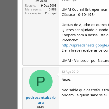
UMMzão
Registo
9 Dez 2008
UMM Cournil Entreperneur
Mensagens
5.989
Localização
Portugal
Clássico 10-10-1984
Gostas de Ajudar os outros
Queres ser ajudado quando 
Coopera com a nossa lista 
Preenche:
http://spreadsheets.goo
E em breve receberás os co
UMM - Vencedor por Nature
12 Ago 2010
P
Boas,
Nao sabia que os trofeus tr
origem...alguem sabe se é?
pedrosantabarb
ara
UMM