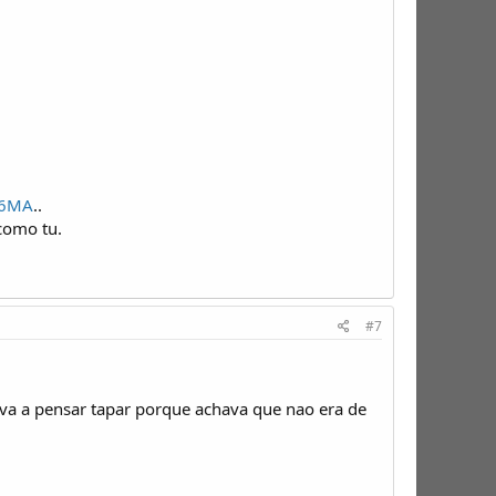
c6MA
..
como tu.
#7
tava a pensar tapar porque achava que nao era de