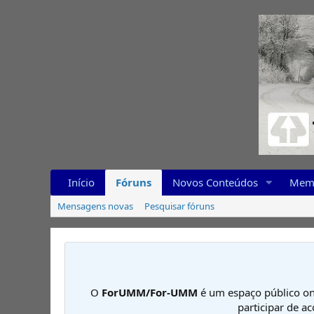
Início
Fóruns
Novos Conteúdos
Mem
Mensagens novas
Pesquisar fóruns
O
ForUMM/For-UMM
é um espaço público on
participar de a