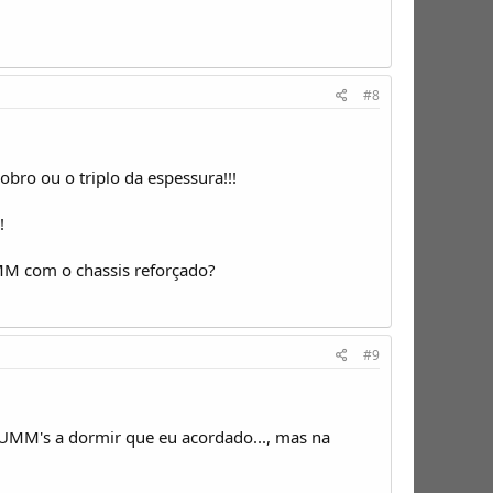
#8
obro ou o triplo da espessura!!!
!
M com o chassis reforçado?
#9
 UMM's a dormir que eu acordado..., mas na