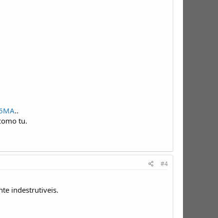
c6MA
..
como tu.
#4
e indestrutiveis.