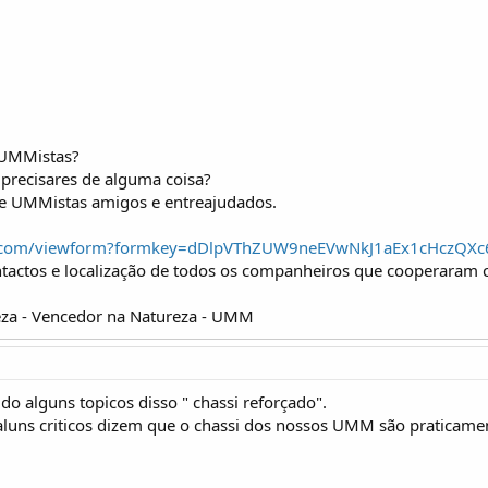
 UMMistas?
precisares de alguma coisa?
de UMMistas amigos e entreajudados.
gle.com/viewform?formkey=dDlpVThZUW9neEVwNkJ1aEx1cHczQX
ntactos e localização de todos os companheiros que cooperaram 
za - Vencedor na Natureza - UMM
do alguns topicos disso " chassi reforçado".
aluns criticos dizem que o chassi dos nossos UMM são praticament