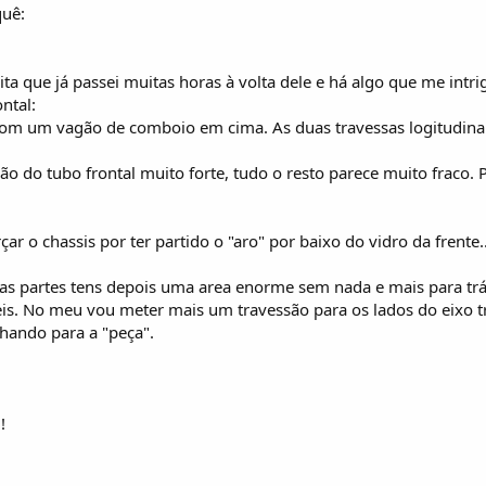
quê:
ita que já passei muitas horas à volta dele e há algo que me intri
ntal:
com um vagão de comboio em cima. As duas travessas logitudinai
ão do tubo frontal muito forte, tudo o resto parece muito fraco.
r o chassis por ter partido o "aro" por baixo do vidro da frente
uas partes tens depois uma area enorme sem nada e mais para trá
s. No meu vou meter mais um travessão para os lados do eixo tr
hando para a "peça".
!