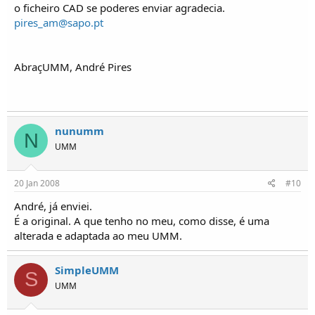
o ficheiro CAD se poderes enviar agradecia.
pires_am@sapo.pt
AbraçUMM, André Pires
nunumm
N
UMM
20 Jan 2008
#10
André, já enviei.
É a original. A que tenho no meu, como disse, é uma
alterada e adaptada ao meu UMM.
SimpleUMM
S
UMM