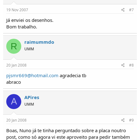
19 Nov 2007
#7
Já enviei os desenhos.
Bom trabalho.
raimummdo
R
UMM
20 Jan 2008
#8
pjsmr669@hotmail.com
agradecia tb
abraco
APires
A
UMM
20 Jan 2008
#9
Boas, Nuno já te tinha perguntado sobre a placa noutro
post, como só agora vi este aproveito para pedir também