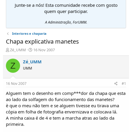
Junte-se a nós! Esta comunidade recebe com gosto
quem quer participar.
A Administração, ForUMM.
Interiores e chaparia
Chapa explicativa manetes
I
D
Zé_UMM
16 Nov 2007
n
a
i
t
Zé_UMM
Z
c
a
UMM
i
d
a
e
d
i
16 Nov 2007
#1
o
n
r
í
Alguem tem o desenho em comp***dor da chapa que esta
d
c
ao lado da solfagem do funcionamento das manetes?
e
i
è que o meu não tem e se alguem tivesse eu tirava uma
T
o
cópia em folha de fotografia envernizava e colocava lá.
ó
A minha caixa é de 4 e tem a marcha atras ao lado da
p
primeira.
i
c