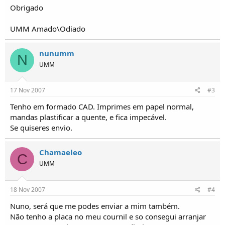
o
Obrigado
s
UMM Amado\Odiado
nunumm
N
UMM
17 Nov 2007
#3
Tenho em formado CAD. Imprimes em papel normal,
mandas plastificar a quente, e fica impecável.
Se quiseres envio.
Chamaeleo
C
UMM
18 Nov 2007
#4
Nuno, será que me podes enviar a mim também.
Não tenho a placa no meu cournil e so consegui arranjar