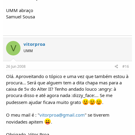
UMM abraço
Samuel Sousa
vitorproa
V
UMM
26 Jun 2008
#16
Olá. Aproveitando o tópico e uma vez que também estou à
procura... Será que alguem tem a dita chapa mas para a
caixa de 5v do Alter II? Tenho andado louco :angry: à
procura disso e até agora nada :dizzy_face:... Se me
pudessem ajudar ficava muito grato
.
O meu mail é : "
vitorproa@gmail.com
" se tiverem
novidades apitem
.
Obrigado, Vitor Proa.