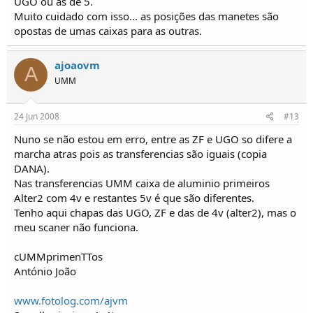
UGO ou as de 5.
Muito cuidado com isso... as posições das manetes são
opostas de umas caixas para as outras.
ajoaovm
A
UMM
24 Jun 2008
#13
Nuno se não estou em erro, entre as ZF e UGO so difere a
marcha atras pois as transferencias são iguais (copia
DANA).
Nas transferencias UMM caixa de aluminio primeiros
Alter2 com 4v e restantes 5v é que são diferentes.
Tenho aqui chapas das UGO, ZF e das de 4v (alter2), mas o
meu scaner não funciona.
cUMMprimenTTos
António João
www.fotolog.com/ajvm