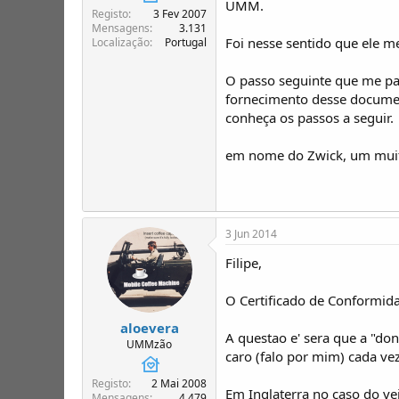
UMM.
T
o
Registo
3 Fev 2007
ó
Mensagens
3.131
p
Foi nesse sentido que ele m
Localização
Portugal
i
c
O passo seguinte que me par
o
fornecimento desse document
s
conheça os passos a seguir.
em nome do Zwick, um mui
3 Jun 2014
Filipe,
O Certificado de Conformida
aloevera
A questao e' sera que a "do
UMMzão
caro (falo por mim) cada ve
Registo
2 Mai 2008
Em Inglaterra no caso do ve
Mensagens
4.479