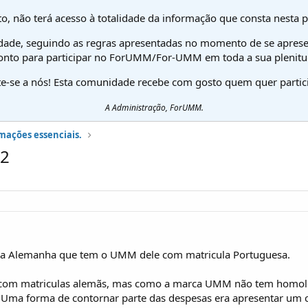
o, não terá acesso à totalidade da informação que consta nesta 
dade, seguindo as regras apresentadas no momento de se aprese
onto para participar no ForUMM/For-UMM em toda a sua plenitu
te-se a nós! Esta comunidade recebe com gosto quem quer partici
A Administração, ForUMM.
mações essenciais.
O2
 na Alemanha que tem o UMM dele com matricula Portuguesa.
 com matriculas alemãs, mas como a marca UMM não tem homolo
. Uma forma de contornar parte das despesas era apresentar um 