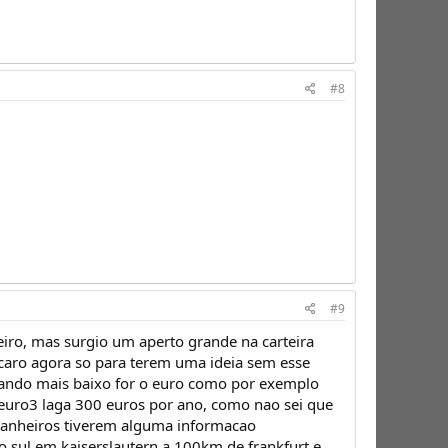
#8
#9
iro, mas surgio um aperto grande na carteira
è caro agora so para terem uma ideia sem esse
 quando mais baixo for o euro como por exemplo
 euro3 laga 300 euros por ano, como nao sei que
panheiros tiverem alguma informacao
 sul em kaiserslautern a 100km de frankfurt e