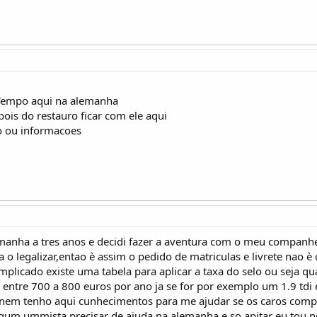
Tempo aqui na alemanha
is do restauro ficar com ele aqui
o ou informacoes
manha a tres anos e decidi fazer a aventura com o meu companhe
 o legalizar,entao è assim o pedido de matriculas e livrete nao 
omplicado existe uma tabela para aplicar a taxa do selo ou seja
entre 700 a 800 euros por ano ja se for por exemplo um 1.9 tdi
 nem tenho aqui cunhecimentos para me ajudar se os caros com
gum ummista precisar de ajuda na alemanha e so apitar eu tou no