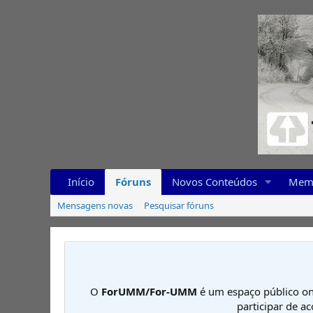
Início
Fóruns
Novos Conteúdos
Mem
Mensagens novas
Pesquisar fóruns
O
ForUMM/For-UMM
é um espaço público on
participar de a