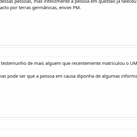
dessas pessoas, mas infelizmente a pessoa em questão já faleceu 
cto por terras germânicas, enviei PM.
r o testemunho de mais alguem que recentemente matriculou o U
mas pode ser que a pessoa em causa diponha de algumas informaç