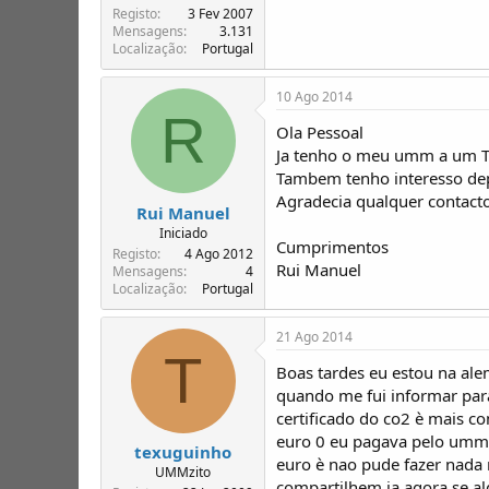
Registo
3 Fev 2007
Mensagens
3.131
Localização
Portugal
10 Ago 2014
R
Ola Pessoal
Ja tenho o meu umm a um 
Tambem tenho interesso depo
Agradecia qualquer contact
Rui Manuel
Iniciado
Cumprimentos
Registo
4 Ago 2012
Rui Manuel
Mensagens
4
Localização
Portugal
21 Ago 2014
T
Boas tardes eu estou na ale
quando me fui informar para
certificado do co2 è mais c
euro 0 eu pagava pelo umm 
texuguinho
euro è nao pude fazer nada
UMMzito
compartilhem ja agora se al