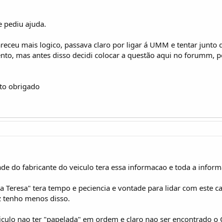
e pediu ajuda.
eceu mais logico, passava claro por ligar á UMM e tentar junto de
o, mas antes disso decidi colocar a questão aqui no forumm, po
to obrigado
de do fabricante do veiculo tera essa informacao e toda a infor
na Teresa" tera tempo e peciencia e vontade para lidar com este c
z tenho menos disso.
iculo nao ter "papelada" em ordem e claro nao ser encontrado o