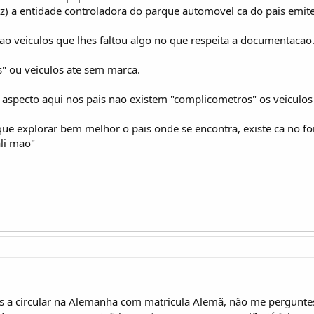
z) a entidade controladora do parque automovel ca do pais emite
sao veiculos que lhes faltou algo no que respeita a documentacao
" ou veiculos ate sem marca.
aspecto aqui nos pais nao existem "complicometros" os veiculos
a que explorar bem melhor o pais onde se encontra, existe ca n
ali mao"
a circular na Alemanha com matricula Alemã, não me perguntes