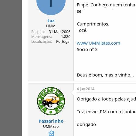
T
Filipe. Conheço quem tenha 
se.
toz
Cumprimentos.
UMM
Tozé.
Registo
31 Mar 2006
Mensagens
1.880
Localização
Portugal
www.UMMistas.com
Sócio nº 3
Deus é bom, mas o vinho...
4 Jun 2014
Obrigado a todos pelas ajud
Toz, enviei PM com o contac
Passarinho
obrigado
UMMzão