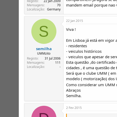
Registo
22 Jan 2009
mandem email porque nao v
Mensagens
70
Localização
Germany
22 Jan 2015
S
Viva !
Em Lisboa já está em vigor a
- residentes
semilha
- veiculos históricos
UMMzito
- veiculos que apesar de se
Registo
31 Jul 2006
Esta questão ,do certificado
Mensagens
111
Localização
-
cidades , é uma questão de
Será que o clube UMM ( em s
modelo ( motorização) dos
Como considerar um UMM num
Abraços
Semilha.
2 Fev 2015