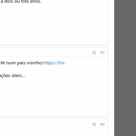
à dois ou três anos.
#5
MM num pais visinho:
https://for-
ões úteis...
#6