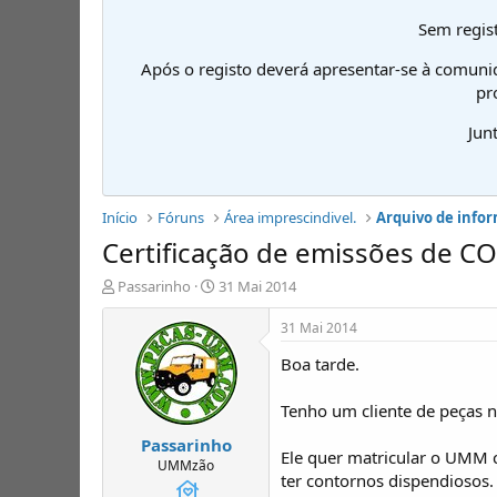
Sem regist
Após o registo deverá apresentar-se à comuni
pr
Jun
Início
Fóruns
Área imprescindivel.
Arquivo de infor
Certificação de emissões de C
I
D
Passarinho
31 Mai 2014
n
a
i
t
31 Mai 2014
c
a
Boa tarde.
i
d
a
e
d
i
Tenho um cliente de peças
o
n
Passarinho
r
í
Ele quer matricular o UMM
d
c
UMMzão
ter contornos dispendiosos
e
i