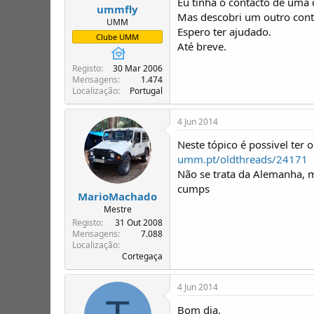
Eu tinha o contacto de uma 
ummfly
Mas descobri um outro conta
UMM
Espero ter ajudado.
Clube UMM
Até breve.
Registo
30 Mar 2006
Mensagens
1.474
Localização
Portugal
4 Jun 2014
Neste tópico é possivel te
umm.pt/oldthreads/24171
Não se trata da Alemanha, 
cumps
MarioMachado
Mestre
Registo
31 Out 2008
Mensagens
7.088
Localização
Cortegaça
4 Jun 2014
Bom dia.