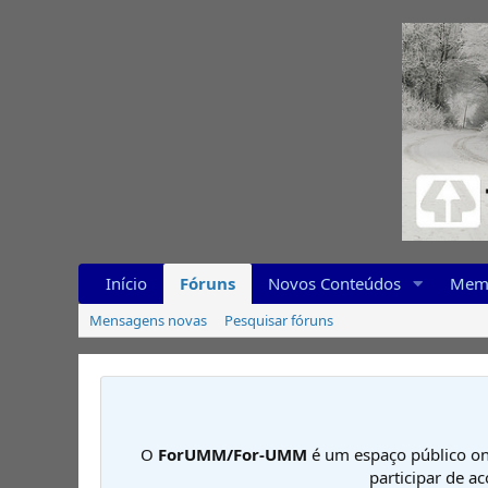
Início
Fóruns
Novos Conteúdos
Mem
Mensagens novas
Pesquisar fóruns
O
ForUMM/For-UMM
é um espaço público on
participar de a