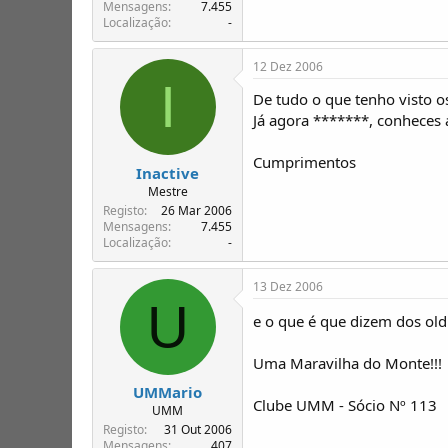
T
o
Mensagens
7.455
Localização
-
ó
p
i
12 Dez 2006
c
I
o
De tudo o que tenho visto os
s
Já agora *******, conheces
Cumprimentos
Inactive
Mestre
Registo
26 Mar 2006
Mensagens
7.455
Localização
-
13 Dez 2006
U
e o que é que dizem dos ol
Uma Maravilha do Monte!!!
UMMario
Clube UMM - Sócio Nº 113
UMM
Registo
31 Out 2006
Mensagens
407