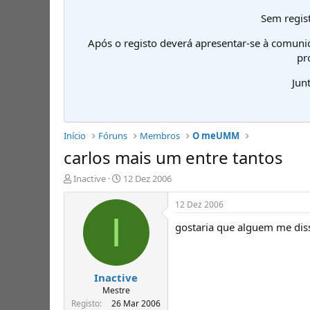
Sem regist
Após o registo deverá apresentar-se à comuni
pr
Jun
Início
Fóruns
Membros
O meUMM
carlos mais um entre tantos
I
D
Inactive
12 Dez 2006
n
a
i
t
12 Dez 2006
c
a
I
gostaria que alguem me di
i
d
a
e
d
i
o
n
Inactive
r
í
d
c
Mestre
e
i
Registo
26 Mar 2006