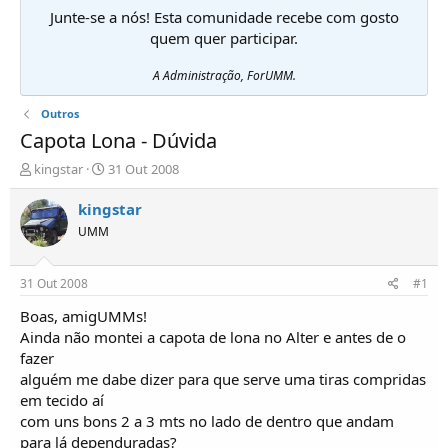
Junte-se a nós! Esta comunidade recebe com gosto
quem quer participar.
A Administração, ForUMM.
Outros
Capota Lona - Dúvida
I
D
kingstar
31 Out 2008
n
a
i
t
kingstar
c
a
UMM
i
d
a
e
d
i
31 Out 2008
#1
o
n
r
í
Boas, amigUMMs!
d
c
Ainda não montei a capota de lona no Alter e antes de o
e
i
fazer
T
o
alguém me dabe dizer para que serve uma tiras compridas
ó
em tecido aí
p
com uns bons 2 a 3 mts no lado de dentro que andam
i
c
para lá dependuradas?