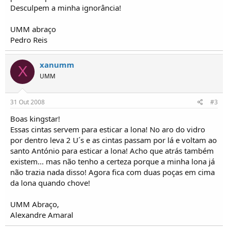
o
Desculpem a minha ignorância!
s
UMM abraço
Pedro Reis
xanumm
X
UMM
31 Out 2008
#3
Boas kingstar!
Essas cintas servem para esticar a lona! No aro do vidro
por dentro leva 2 U´s e as cintas passam por lá e voltam ao
santo António para esticar a lona! Acho que atrás também
existem... mas não tenho a certeza porque a minha lona já
não trazia nada disso! Agora fica com duas poças em cima
da lona quando chove!
UMM Abraço,
Alexandre Amaral