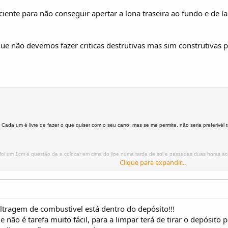
iciente para não conseguir apertar a lona traseira ao fundo e de l
 não devemos fazer criticas destrutivas mas sim construtivas p
ada um é livre de fazer o que quiser com o seu carro, mas se me permite, não seria preferivél 
oi um 1cm é questão de a colocar em cima do jipe numa tarde de sol e passadas duas horas a
Clique para expandir...
erto andou a cortar napa!
uma original para venda, o preço
ara o assustador!
iltragem de combustivel está dentro do depósito!!!
e não é tarefa muito fácil, para a limpar terá de tirar o depósito