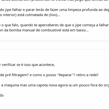
m se engasgar a andar e fazer um pouco de fumo.
do jipe falhar e parar terás de fazer uma limpeza profunda ao de
 ao ponto de ir a baixo inúmeras vezes.
 interior) está colmatada de (lixo)...
é o que falo, quando te aperceberes de que o jipe começa a falhar
ston da bomba manual de combustivel está em baixo...
 verificar se é isso que acontece,
de pré filtragem? e como o posso "Reparar"? retiro a rede?
ar a maquina mas uma capota nova agora ia um pouco fora do or
do