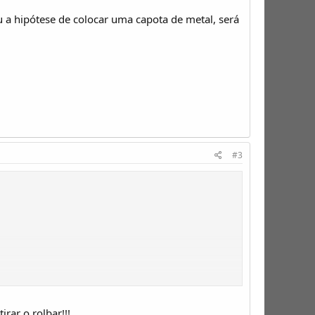
u a hipótese de colocar uma capota de metal, será
#3
l, será possível com as roll bar? A do alter turbo dá no Troféu?
rar o rolbar!!!