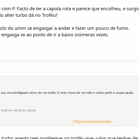
 com P. Facto de ter a capota rota e parece que encolheu, e surgi
do alter turbo dá no Troféu?
acto do umm se engasgar a andar e fazer um pouco de fumo.
engasga se ao ponto de ir a baixo inúmeras vezes.
 sou um previligiado dono de um troféu à certo cerca de um mês e vinha pedir a vossa ajuda.
s está no mecânico ainda.
Clique para expandir...
to de ter a capota rota e parece que encolheu, e surgiu a hipótese de colocar uma capota de meta
 turbo acenta sem problemas no troféu mas julgo que tenhas de ti