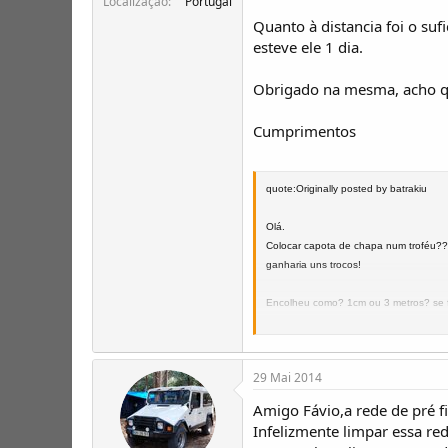
Localização
Portugal
Quanto à distancia foi o suf
esteve ele 1 dia.
Obrigado na mesma, acho que
Cumprimentos
quote:Originally posted by batrakiu
Olá.
Colocar capota de chapa num troféu?? C
ganharia uns trocos!
Encolheu como? 1cm ou 3 metros? se f
Se foi 3 metros, então algum chico-esp
29 Mai 2014
De qualquer das formas sei onde está 
e que deve ser qualquer coisa assim p
Amigo Fávio,a rede de pré f
Infelizmente limpar essa red
André Santos