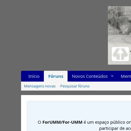
Início
Fóruns
Novos Conteúdos
Mem
Mensagens novas
Pesquisar fóruns
O
ForUMM/For-UMM
é um espaço público on
participar de a