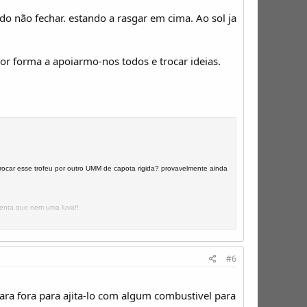
ado não fechar. estando a rasgar em cima. Ao sol ja
or forma a apoiarmo-nos todos e trocar ideias.
trocar esse trofeu por outro UMM de capota rigida? provavelmente ainda
centa que nem uma luva!!
#6
 para fora para ajita-lo com algum combustivel para