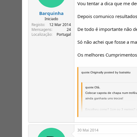
Vou tentar a dica que me de
Barquinha
Depois comunico resultados
Iniciado
Registo
12 Mar 2014
De todo é importante não d
Mensagens
24
Localização
Portugal
Só não achei que fosse a ma
Os melhores Cumprimentos
quote:Originally posted by batrakiu
quote:Olá.
Colocar capota de chapa num troféu?
ainda ganharia uns trocos!
Encolheu como? 1cm ou 3 metros? se
Se foi 3 metros, então algum chico-
30 Mai 2014
De qualquer das formas sei onde est
e que deve ser qualquer coisa assim