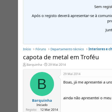
Sem regist
Após o registo deverá apresentar-se à comuni
pr
Jun
Início
Fóruns
Departamento técnico
Interiores e c
capota de metal em Troféu
I
D
Barquinha
29 Mai 2014
n
a
i
t
29 Mai 2014
c
a
B
Boas, já me apresentei a un
i
d
a
e
d
i
o
n
ainda não apresentei o meu 
Barquinha
r
í
d
c
Iniciado
e
i
Registo
12 Mar 2014