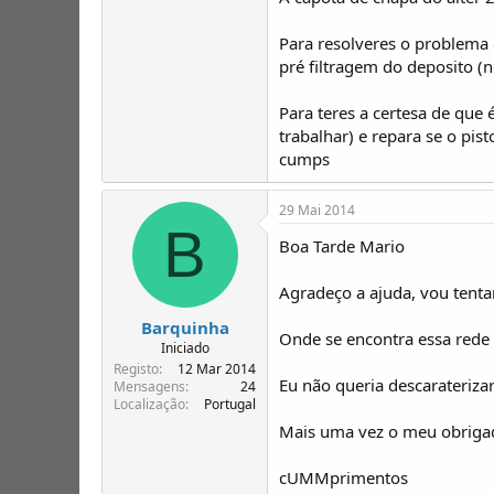
A segunda questao é pelo facto do um
Para resolveres o problema 
Anda alguns km mas depois engasga se
pré filtragem do deposito (no
Obrigado a todos
Saudações ummistas
Para teres a certesa de que 
trabalhar) e repara se o pi
cumps
29 Mai 2014
B
Boa Tarde Mario
Agradeço a ajuda, vou tentar
Barquinha
Onde se encontra essa rede 
Iniciado
Registo
12 Mar 2014
Eu não queria descarateriz
Mensagens
24
Localização
Portugal
Mais uma vez o meu obriga
cUMMprimentos