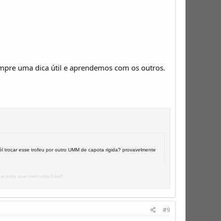
empre uma dica útil e aprendemos com os outros.
él trocar esse trofeu por outro UMM de capota rigida? provavelmente
 acenta que nem uma luva!!
#9