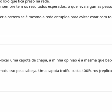
do lixo que fica preso na rede.
 sempre tem os resultados esperados, o que leva algumas pesso
r a certeza se é mesmo a rede entupida para evitar estar com to
importante é jogarmos com onze..."
olocar uma capota de chapa, a minha opinião é a mesma que be
mais isso pela cabeça. Uma capota troféu custa 400Euros (replica 