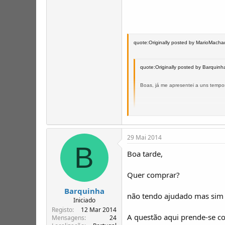
quote:Originally posted by MarioMach
quote:Originally posted by Barquinh
Boas, já me apresentei a uns tempos
ainda não apresentei o meu troféu 
29 Mai 2014
B
A primeira duvida prende se com P. 
Boa tarde,
A capota de chapa do alter 2 turbo ace
A segunda questao é pelo facto do
Quer comprar?
Anda alguns km mas depois engasga 
Para resolveres o problema do jipe falh
Barquinha
Obrigado a todos
não tendo ajudado mas sim c
Para teres a certesa de que é o que fa
Iniciado
Saudações ummistas
combustivel está em baixo...
Registo
12 Mar 2014
A questão aqui prende-se c
cumps
Mensagens
24