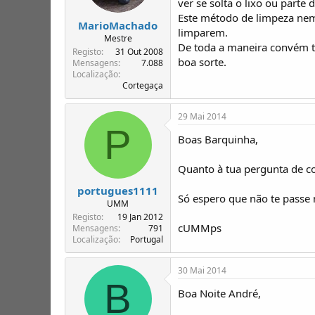
ver se solta o lixo ou parte 
UMM Alter Turbo 1991
Este método de limpeza nem
UMM Alter Troféu 1992
MarioMachado
limparem.
Altura - Algarve
Mestre
De toda a maneira convém te
Registo
31 Out 2008
..." não joga o Matic, joga o Manel, o 
boa sorte.
Mensagens
7.088
Localização
Cortegaça
29 Mai 2014
P
Boas Barquinha,
Quanto à tua pergunta de c
portugues1111
Só espero que não te passe 
UMM
Registo
19 Jan 2012
cUMMps
Mensagens
791
Localização
Portugal
30 Mai 2014
B
Boa Noite André,