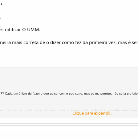
u.
,
esmitificar O UMM.
neira mais correta de o dizer como fez da primeira vez, mas é s
? Cada um é livre de fazer o que quiser com o seu carro, mas se me permite, não seria preferiv
 foi um 1cm é questão de a colocar em cima do jipe numa tarde de sol e passadas duas horas
Clique para expandir...
esperto andou a cortar napa!
Clique para expandir...
á uma original para venda, o preço
 para o assustador!