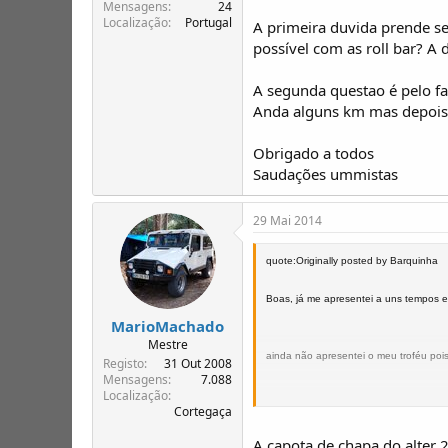
T
o
Mensagens
24
Localização
Portugal
ó
A primeira duvida prende se
p
possível com as roll bar? A 
i
c
A segunda questao é pelo f
o
Anda alguns km mas depois 
s
Obrigado a todos
Saudações ummistas
29 Mai 2014
quote:Originally posted by Barquinha
Boas, já me apresentei a uns tempos e
MarioMachado
Mestre
ainda não apresentei o meu troféu poi
Registo
31 Out 2008
Mensagens
7.088
Localização
Cortegaça
A primeira duvida prende se com P. Fac
A capota de chapa do alter 2