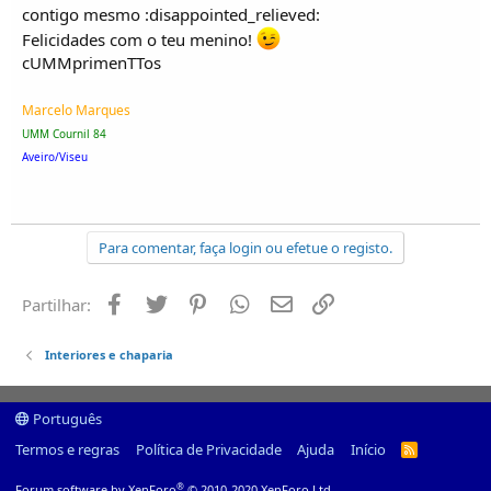
contigo mesmo :disappointed_relieved:
Felicidades com o teu menino!
cUMMprimenTTos
Marcelo Marques
UMM Cournil 84
Aveiro/Viseu
Para comentar, faça login ou efetue o registo.
Facebook
Twitter
Pinterest
Whatsapp
Email
Ligação
Partilhar:
Interiores e chaparia
Português
Termos e regras
Política de Privacidade
Ajuda
Início
R
S
S
®
Forum software by XenForo
© 2010-2020 XenForo Ltd.