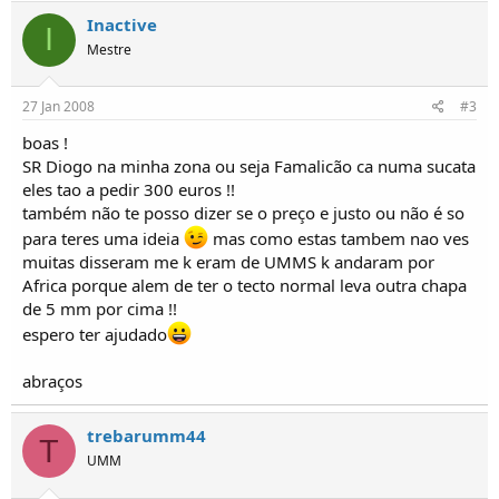
o
Inactive
s
I
Mestre
27 Jan 2008
#3
boas !
SR Diogo na minha zona ou seja Famalicão ca numa sucata
eles tao a pedir 300 euros !!
também não te posso dizer se o preço e justo ou não é so
para teres uma ideia
mas como estas tambem nao ves
muitas disseram me k eram de UMMS k andaram por
Africa porque alem de ter o tecto normal leva outra chapa
de 5 mm por cima !!
espero ter ajudado
abraços
trebarumm44
T
UMM