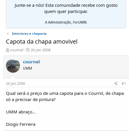
Junte-se a nós! Esta comunidade recebe com gosto
quem quer participar.
A Administração, ForUMM.
Interiores e chaparia
Capota da chapa amovivel
I
D
cournel
26 Jan 2008
n
a
i
t
cournel
c
a
UMM
i
d
a
e
d
i
26 Jan 2008
#1
o
n
r
í
Qual será o preço de uma capota para o Cournil, de chapa
d
c
só a precisar de pintura?
e
i
T
o
UMM abraço...
ó
p
Diogo Ferreira
i
c