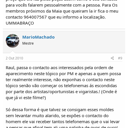
para vocês falarem pessoalmente com a pessoa. Para Os
membros próximos da Maia que queiram la ir fica o meu
contacto 964007567 que eu informo a localização.
UMMABRAÇO
MarioMachado
Mestre
2 Out 2010
#9
Raul, passa o contacto aos interessados pela ordem de
aparecimento neste tópico por PM e apenas a quem possa
ter realmente interesse, não exponhas o contacto neste
tópico senão vão começar os telefonemas ás escondidas
por parte dos artistas/oportunistas e vigaristas.! (Onde é
que já vi este filme?)
Só dessa forma é que talvez se consigam esses moldes
sem levantar muito alarido, se expões o contacto do
homem ele vai receber tantos telefonemas que o vai levar
a pensar que afinal tem ali uma galinha de ovos de ouro!