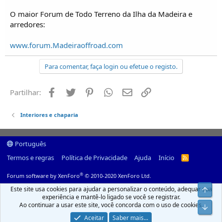
O maior Forum de Todo Terreno da Ilha da Madeira e
arredores:
www.forum.Madeiraoffroad.com
Para comentar, faça login ou efetue o registo.
Facebook
Twitter
Pinterest
Whatsapp
Email
Ligação
Partilhar:
Interiores e chaparia
Português
Termos e regras
Política de Privacidade
Ajuda
Início
R
S
S
®
Forum software by XenForo
© 2010-2020 XenForo Ltd.
Este site usa cookies para ajudar a personalizar o conteúdo, adequar sua
Top
experiência e mantê-lo ligado se você se registrar.
Ao continuar a usar este site, você concorda com o uso de cookies.
Infer
Aceitar
Saber mais...