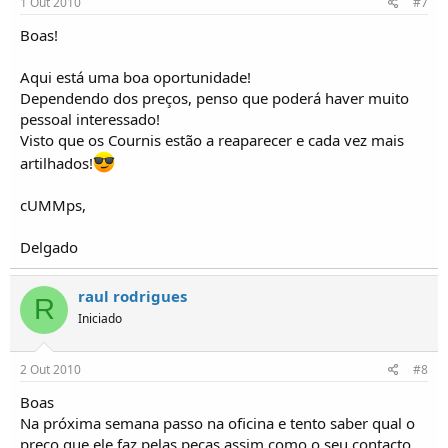
1 Out 2010
#7
Boas!
Aqui está uma boa oportunidade!
Dependendo dos preços, penso que poderá haver muito
pessoal interessado!
Visto que os Cournis estão a reaparecer e cada vez mais
artilhados!
cUMMps,
Delgado
raul rodrigues
R
Iniciado
2 Out 2010
#8
Boas
Na próxima semana passo na oficina e tento saber qual o
preço que ele faz pelas peças assim como o seu contacto