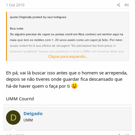
1 Out 2010
#6
quote:Originally posted by raul rodrigues
Boa noite
Se alguém precisar de capot ou portas cornil em fibra conheci um senhor aqui na
maia que tem os moldes com +- 20 anos assim como um capot já feito. Por mero
acaso ontem fui à sua oficina de zincagem "Se precisarem faz bom preço c\
bastante qualidade" buscar uns parafusos e levei o UMM, em conversa disse que
Clique para expandir...
tinha os moldes para irem para o lixo....Vi os moldes e pedi para não deitar fora a
pensar em algum membro aqui do forumm que esteja interessado, visto o meu
Umm ser um Alter.
Eh pá, vai lá buscar isso antes que o homem se arrependa,
depois se não tiveres onde guardar fica descansado que
Ummabraço
há-de haver quem o faça por ti
UMM Cournil
Delgado
D
UMM