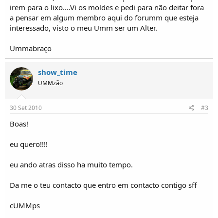
o
irem para o lixo....Vi os moldes e pedi para não deitar fora
s
a pensar em algum membro aqui do forumm que esteja
interessado, visto o meu Umm ser um Alter.
Ummabraço
show_time
UMMzão
30 Set 2010
#3
Boas!
eu quero!!!!
eu ando atras disso ha muito tempo.
Da me o teu contacto que entro em contacto contigo sff
cUMMps