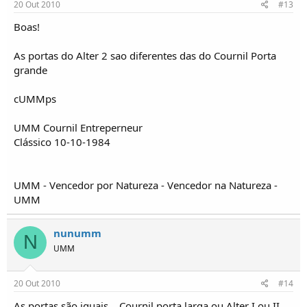
20 Out 2010
#13
Boas!
As portas do Alter 2 sao diferentes das do Cournil Porta
grande
cUMMps
UMM Cournil Entreperneur
Clássico 10-10-1984
UMM - Vencedor por Natureza - Vencedor na Natureza -
UMM
nunumm
N
UMM
20 Out 2010
#14
As portas são iguais... Cournil porta larga ou Alter I ou II...