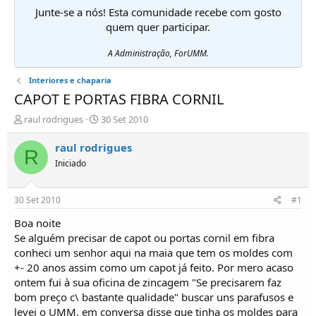
Junte-se a nós! Esta comunidade recebe com gosto
quem quer participar.
A Administração, ForUMM.
Interiores e chaparia
CAPOT E PORTAS FIBRA CORNIL
I
D
raul rodrigues
30 Set 2010
n
a
i
t
raul rodrigues
R
c
a
Iniciado
i
d
a
e
d
i
30 Set 2010
#1
o
n
r
í
Boa noite
d
c
Se alguém precisar de capot ou portas cornil em fibra
e
i
conheci um senhor aqui na maia que tem os moldes com
T
o
+- 20 anos assim como um capot já feito. Por mero acaso
ó
ontem fui à sua oficina de zincagem "Se precisarem faz
p
bom preço c\ bastante qualidade" buscar uns parafusos e
i
c
levei o UMM, em conversa disse que tinha os moldes para