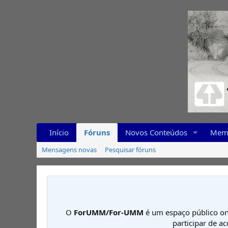
Início
Fóruns
Novos Conteúdos
Mem
Mensagens novas
Pesquisar fóruns
O
ForUMM/For-UMM
é um espaço público on
participar de a