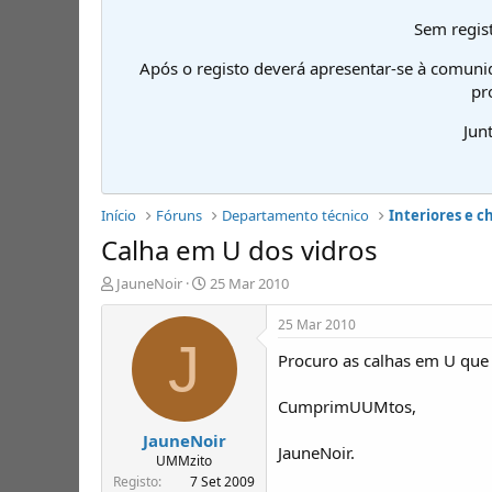
Sem regist
Após o registo deverá apresentar-se à comuni
pr
Jun
Início
Fóruns
Departamento técnico
Interiores e c
Calha em U dos vidros
I
D
JauneNoir
25 Mar 2010
n
a
i
t
25 Mar 2010
c
a
J
Procuro as calhas em U que
i
d
a
e
d
i
CumprimUUMtos,
o
n
JauneNoir
r
í
JauneNoir.
d
c
UMMzito
e
i
Registo
7 Set 2009