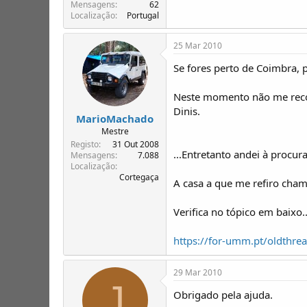
T
o
Mensagens
62
Localização
Portugal
ó
p
i
25 Mar 2010
c
o
Se fores perto de Coimbra,
s
Neste momento não me recor
Dinis.
MarioMachado
Mestre
Registo
31 Out 2008
...Entretanto andei à procura
Mensagens
7.088
Localização
Cortegaça
A casa a que me refiro cham
Verifica no tópico em baixo..
https://for-umm.pt/oldthre
29 Mar 2010
J
Obrigado pela ajuda.