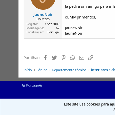
Já pedi a um amigo para ir l
JauneNoir
cUMMprimentos,
UMMzito
Registo
7 Set 2009
JauneNoir
Mensagens
62
Localização
Portugal
JauneNoir
Facebook
Twitter
Pinterest
Whatsapp
Email
Ligação
Partilhar:
Início
Fóruns
Departamento técnico
Interiores e c
Português
Este site usa cookies para aj