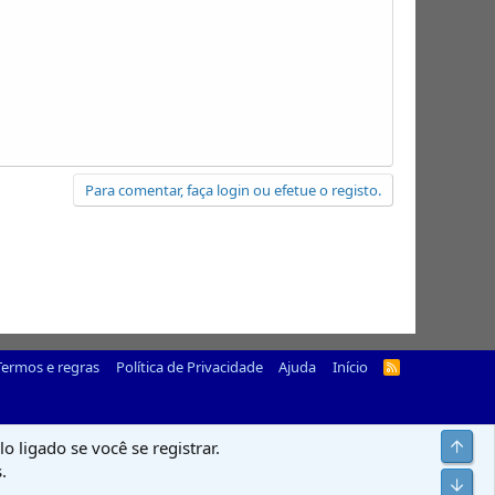
Para comentar, faça login ou efetue o registo.
Termos e regras
Política de Privacidade
Ajuda
Início
R
S
S
Top
o ligado se você se registrar.
.
Infer