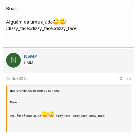
Boas
Alguém dá uma ajuda
:dizzy_face::dizzy_face::dizzy_face:
NSMP
N
UMM
16 Nov 2010
#5
quote:Originally posted by eunema
Boas
Alguém dá uma ajuda
:dizzy_face::dizzy_face::dizzy_face: