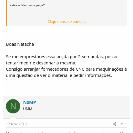
estás a falar desta peça?
Clique para expandir...
Andamos à procura de uma empresa com CNC ou parecido que faça uma igual a
esta com interior do carreto UGO mas devido a uma pequena aba que tem não
está fácil! Já agora se alguém souber avise também!
Boas Natacha
Obrigada!
Se me emprestares essa peçita por 2 semanitas, posso
tentar medir e desenhar a mesma.
cUMMprimentos
Natacha
Consigo arranjar fornecedores de CNC para maquinações é
uma questão de ver o material e pedir informações.
NSMP
N
UMM
17 Nov 2010
#11