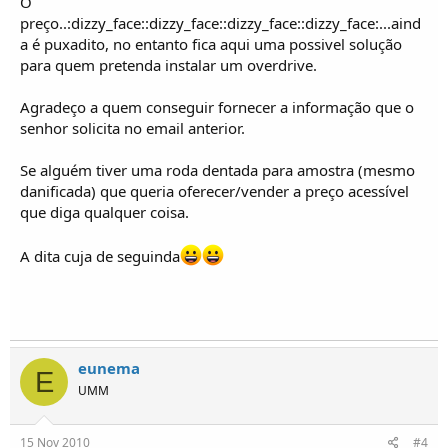
O
preço..:dizzy_face::dizzy_face::dizzy_face::dizzy_face:...aind
a é puxadito, no entanto fica aqui uma possivel solução
para quem pretenda instalar um overdrive.
Agradeço a quem conseguir fornecer a informação que o
senhor solicita no email anterior.
Se alguém tiver uma roda dentada para amostra (mesmo
danificada) que queria oferecer/vender a preço acessível
que diga qualquer coisa.
A dita cuja de seguinda
eunema
E
UMM
15 Nov 2010
#4