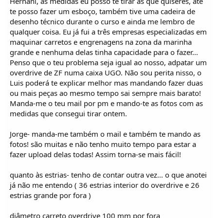
Hernani, as medidas eu posso te tirar as que quiseres, até
te posso fazer um esboço, também tive uma cadeira de
desenho técnico durante o curso e ainda me lembro de
qualquer coisa. Eu já fui a três empresas especializadas em
maquinar carretos e engrenagens na zona da marinha
grande e nenhuma delas tinha capacidade para o fazer...
Penso que o teu problema seja igual ao nosso, adpatar um
overdrive de ZF numa caixa UGO. Não sou perita nisso, o
Luis poderá te explicar melhor mas mandando fazer duas
ou mais peças ao mesmo tempo sai sempre mais barato!
Manda-me o teu mail por pm e mando-te as fotos com as
medidas que consegui tirar ontem.
Jorge- manda-me também o mail e também te mando as
fotos! são muitas e não tenho muito tempo para estar a
fazer upload delas todas! Assim torna-se mais fácil!
quanto às estrias- tenho de contar outra vez... o que anotei
já não me entendo ( 36 estrias interior do overdrive e 26
estrias grande por fora )
diâmetro carreto overdrive 100 mm por fora