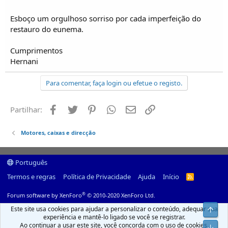
Esboço um orgulhoso sorriso por cada imperfeição do
restauro do eunema.
Cumprimentos
Hernani
Para comentar, faça login ou efetue o registo.
Facebook
Twitter
Pinterest
Whatsapp
Email
Ligação
Partilhar:
Motores, caixas e direcção
Português
Termos e regras
Política de Privacidade
Ajuda
Início
R
S
S
®
Forum software by XenForo
© 2010-2020 XenForo Ltd.
Este site usa cookies para ajudar a personalizar o conteúdo, adequar sua
Top
experiência e mantê-lo ligado se você se registrar.
Ao continuar a usar este site, você concorda com o uso de cookies.
Infer