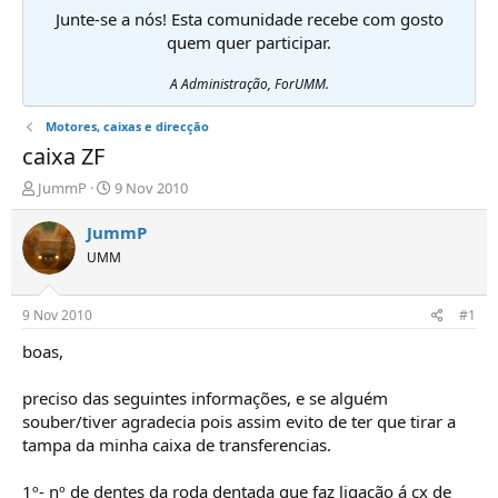
Junte-se a nós! Esta comunidade recebe com gosto
quem quer participar.
A Administração, ForUMM.
Motores, caixas e direcção
caixa ZF
I
D
JummP
9 Nov 2010
n
a
i
t
JummP
c
a
UMM
i
d
a
e
d
i
9 Nov 2010
#1
o
n
r
í
boas,
d
c
e
i
preciso das seguintes informações, e se alguém
T
o
souber/tiver agradecia pois assim evito de ter que tirar a
ó
tampa da minha caixa de transferencias.
p
i
c
1º- nº de dentes da roda dentada que faz ligação á cx de