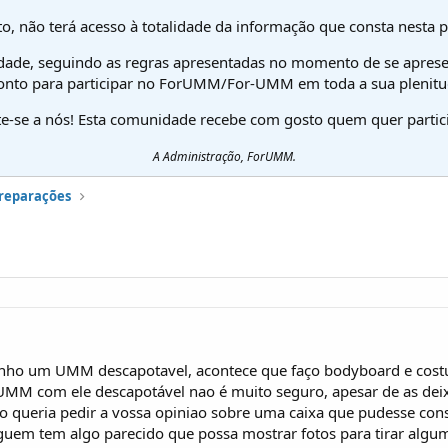
o, não terá acesso à totalidade da informação que consta nesta 
dade, seguindo as regras apresentadas no momento de se aprese
onto para participar no ForUMM/For-UMM em toda a sua plenitu
te-se a nós! Esta comunidade recebe com gosto quem quer partici
A Administração, ForUMM.
preparações
tenho um UMM descapotavel, acontece que faço bodyboard e cost
 UMM com ele descapotável nao é muito seguro, apesar de as de
ão queria pedir a vossa opiniao sobre uma caixa que pudesse cons
alguem tem algo parecido que possa mostrar fotos para tirar algum