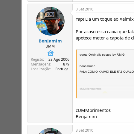
3 Set 2010
Yap! Dá um toque ao Xaimix
Por acaso essa caixa que fa
apetece meter a capota de ch
Benjamim
UMM
quote:Originally posted by F.M.G
Registo
28 Ago 2006
Mensagens
879
boas bruno
Localização
Portugal
FALA COM O XAIMIX ELE FAZ QUAL
cUMMprimentos,
MIGUEL UMM 2
----F.M.G-------
ESTAS SAO AS MINHAS AMANTES ( que l
cUMMprimentos
A EX;
;
Benjamim
3 Set 2010