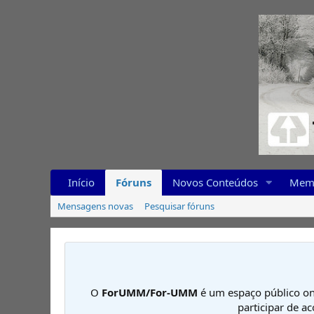
Início
Fóruns
Novos Conteúdos
Mem
Mensagens novas
Pesquisar fóruns
O
ForUMM/For-UMM
é um espaço público on
participar de a