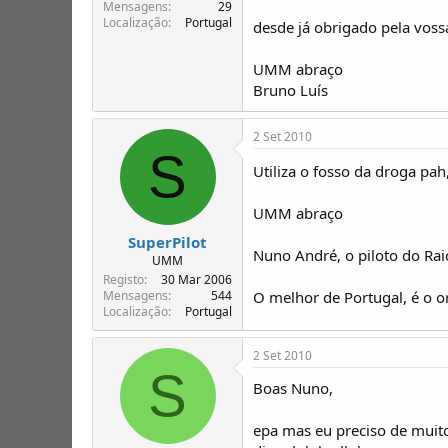
T
o
Mensagens
29
Localização
Portugal
ó
desde já obrigado pela voss
p
i
UMM abraço
c
Bruno Luís
o
s
2 Set 2010
S
Utiliza o fosso da droga pa
UMM abraço
SuperPilot
Nuno André, o piloto do Rai
UMM
Registo
30 Mar 2006
O melhor de Portugal, é o 
Mensagens
544
Localização
Portugal
2 Set 2010
S
Boas Nuno,
epa mas eu preciso de muito