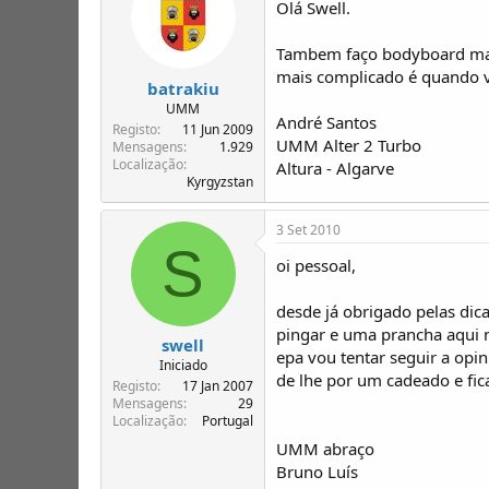
Olá Swell.
Tambem faço bodyboard mas
mais complicado é quando vo
batrakiu
UMM
André Santos
Registo
11 Jun 2009
UMM Alter 2 Turbo
Mensagens
1.929
Localização
Altura - Algarve
Kyrgyzstan
3 Set 2010
S
oi pessoal,
desde já obrigado pelas dic
pingar e uma prancha aqui no
swell
epa vou tentar seguir a opi
Iniciado
de lhe por um cadeado e fica
Registo
17 Jan 2007
Mensagens
29
Localização
Portugal
UMM abraço
Bruno Luís