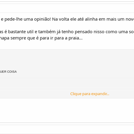
 e pede-lhe uma opinião! Na volta ele até alinha em mais um no
las é bastante util e também já tenho pensado nisso como uma s
apa sempre que é para ir para a praia...
QUER COISA
Clique para expandir...
e levam o dinheirinho todo...)