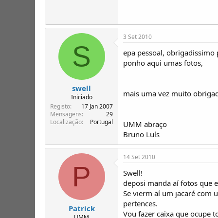
3 Set 2010
S
epa pessoal, obrigadissimo 
ponho aqui umas fotos,
swell
mais uma vez muito obrigad
Iniciado
Registo
17 Jan 2007
Mensagens
29
Localização
Portugal
UMM abraço
Bruno Luís
14 Set 2010
P
Swell!
deposi manda aí fotos que e
Se vierm aí um jacaré com u
pertences.
Patrick
Vou fazer caixa que ocupe t
UMM