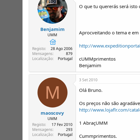
O que tu quererás será isto 
Benjamim
Aprocveitando o tema e em 
UMM
http://www.expeditionport
Registo
28 Ago 2006
Mensagens
879
cUMMprimentos
Localização
Portugal
Benjamim
3 Set 2010
M
Olá Bruno.
Os preços não são agradávei
http://www.lojaflr.com/ca
maoscovy
UMM
1 AbraçUMM
Registo
17 Fev 2010
Mensagens
293
Localização
Portugal
Cummprimentos.