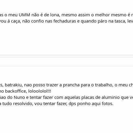
 o meu UMM não é de lona, mesmo assim o melhor mesmo é não 
u á caça, não confio nas fechaduras e quando páro na tasca, lev
as, batrakiu, nao posso trazer a prancha para o trabalho, o meu 
 backoffice, loloololol!!!
niao do Nuno e tentar fazer com aquelas placas de aluminio que 
 tudo resolvido, vou tentar fazer, dps ponho aqui fotos.