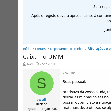
Sem regist
Após o registo deverá apresentar-se à comuni
pr
Jun
Início
Fóruns
Departamento técnico
Alterações e 
Caixa no UMM
I
D
swell
2 Set 2010
n
a
i
t
2 Set 2010
c
a
S
Boas pessoal,
i
d
a
e
d
i
precisava da vossa ajuda, 
o
n
deixar as minhas coisas no
swell
r
í
possa roubar, visto a situaç
d
c
Iniciado
materiais devo utilizar, se 
e
i
Registo
17 Jan 2007