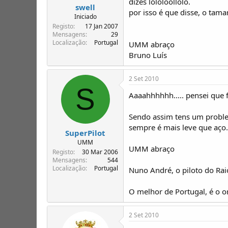
dizes lololoollolo.
swell
por isso é que disse, o tama
Iniciado
Registo
17 Jan 2007
Mensagens
29
Localização
Portugal
UMM abraço
Bruno Luís
2 Set 2010
S
Aaaahhhhhh..... pensei que f
Sendo assim tens um problem
sempre é mais leve que aço.
SuperPilot
UMM
UMM abraço
Registo
30 Mar 2006
Mensagens
544
Localização
Portugal
Nuno André, o piloto do Rai
O melhor de Portugal, é o 
2 Set 2010