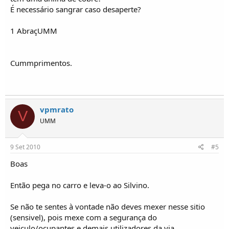
É necessário sangrar caso desaperte?
1 AbraçUMM
Cummprimentos.
vpmrato
V
UMM
9 Set 2010
#5
Boas
Então pega no carro e leva-o ao Silvino.
Se não te sentes à vontade não deves mexer nesse sitio
(sensivel), pois mexe com a segurança do
veiculo/ocupantes e demais utilizadores da via.