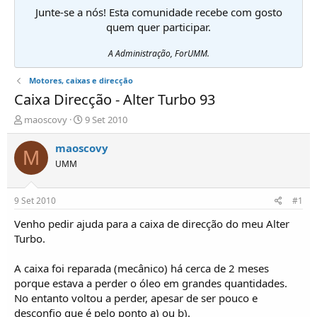
Junte-se a nós! Esta comunidade recebe com gosto
quem quer participar.
A Administração, ForUMM.
Motores, caixas e direcção
Caixa Direcção - Alter Turbo 93
I
D
maoscovy
9 Set 2010
n
a
i
t
maoscovy
M
c
a
UMM
i
d
a
e
d
i
9 Set 2010
#1
o
n
r
í
Venho pedir ajuda para a caixa de direcção do meu Alter
d
c
Turbo.
e
i
T
o
A caixa foi reparada (mecânico) há cerca de 2 meses
ó
porque estava a perder o óleo em grandes quantidades.
p
No entanto voltou a perder, apesar de ser pouco e
i
c
desconfio que é pelo ponto a) ou b).