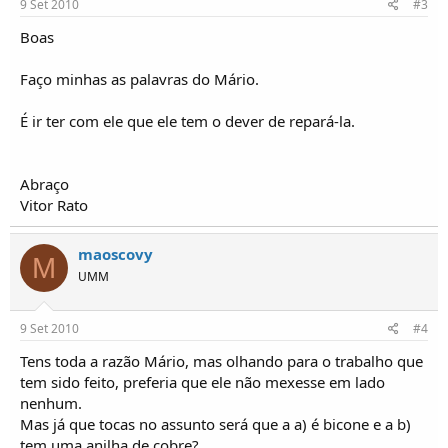
9 Set 2010
#3
Boas
Faço minhas as palavras do Mário.
É ir ter com ele que ele tem o dever de repará-la.
Abraço
Vitor Rato
maoscovy
M
UMM
9 Set 2010
#4
Tens toda a razão Mário, mas olhando para o trabalho que
tem sido feito, preferia que ele não mexesse em lado
nenhum.
Mas já que tocas no assunto será que a a) é bicone e a b)
tem uma anilha de cobre?