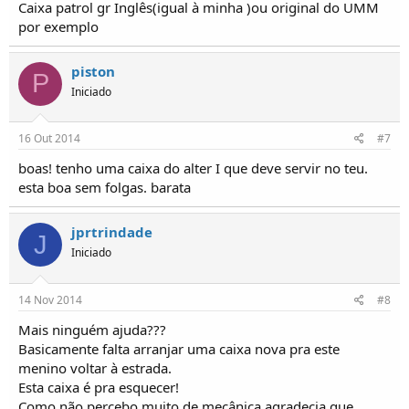
Caixa patrol gr Inglês(igual à minha )ou original do UMM
por exemplo
piston
P
Iniciado
16 Out 2014
#7
boas! tenho uma caixa do alter I que deve servir no teu.
esta boa sem folgas. barata
jprtrindade
J
Iniciado
14 Nov 2014
#8
Mais ninguém ajuda???
Basicamente falta arranjar uma caixa nova pra este
menino voltar à estrada.
Esta caixa é pra esquecer!
Como não percebo muito de mecânica agradecia que