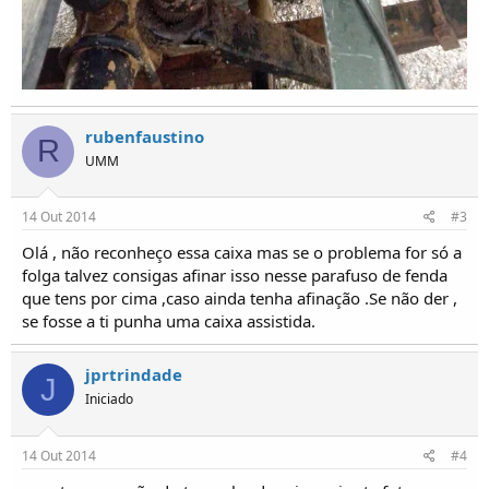
rubenfaustino
R
UMM
14 Out 2014
#3
Olá , não reconheço essa caixa mas se o problema for só a
folga talvez consigas afinar isso nesse parafuso de fenda
que tens por cima ,caso ainda tenha afinação .Se não der ,
se fosse a ti punha uma caixa assistida.
jprtrindade
J
Iniciado
14 Out 2014
#4