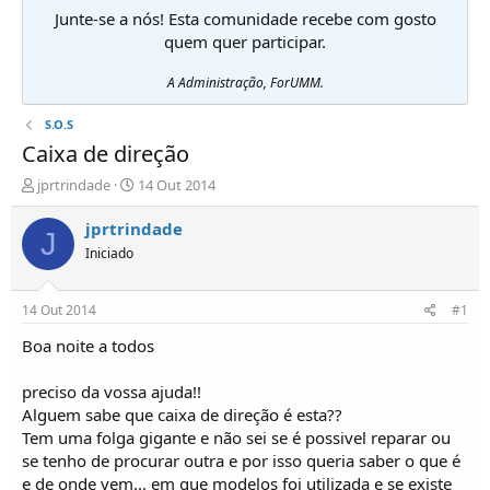
Junte-se a nós! Esta comunidade recebe com gosto
quem quer participar.
A Administração, ForUMM.
S.O.S
Caixa de direção
I
D
jprtrindade
14 Out 2014
n
a
i
t
jprtrindade
J
c
a
Iniciado
i
d
a
e
d
i
14 Out 2014
#1
o
n
r
í
Boa noite a todos
d
c
e
i
preciso da vossa ajuda!!
T
o
Alguem sabe que caixa de direção é esta??
ó
Tem uma folga gigante e não sei se é possivel reparar ou
p
se tenho de procurar outra e por isso queria saber o que é
i
c
e de onde vem... em que modelos foi utilizada e se existe