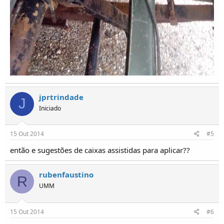
jprtrindade
J
Iniciado
15 Out 2014
#5
então e sugestões de caixas assistidas para aplicar??
rubenfaustino
R
UMM
15 Out 2014
#6