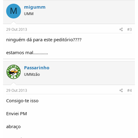
o
migumm
s
M
UMM
29 Out 2013
#3
ninguém dá para este peditório????
estamos mal............
Passarinho
UMMzão
29 Out 2013
#4
Consigo-te isso
Enviei PM
abraço