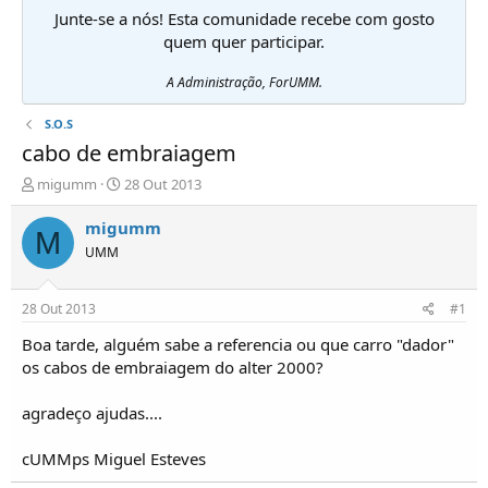
Junte-se a nós! Esta comunidade recebe com gosto
quem quer participar.
A Administração, ForUMM.
S.O.S
cabo de embraiagem
I
D
migumm
28 Out 2013
n
a
i
t
migumm
M
c
a
UMM
i
d
a
e
d
i
28 Out 2013
#1
o
n
r
í
Boa tarde, alguém sabe a referencia ou que carro "dador"
d
c
os cabos de embraiagem do alter 2000?
e
i
T
o
agradeço ajudas....
ó
p
cUMMps Miguel Esteves
i
c