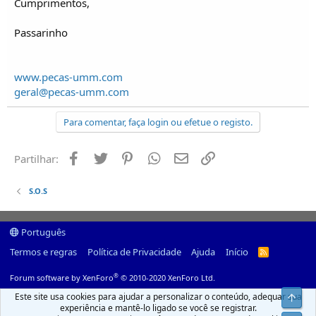
Cumprimentos,
Passarinho
www.pecas-umm.com
geral@pecas-umm.com
Para comentar, faça login ou efetue o registo.
Facebook
Twitter
Pinterest
Whatsapp
Email
Ligação
Partilhar:
S.O.S
Português
Termos e regras
Política de Privacidade
Ajuda
Início
R
S
S
®
Forum software by XenForo
© 2010-2020 XenForo Ltd.
Este site usa cookies para ajudar a personalizar o conteúdo, adequar sua
Top
experiência e mantê-lo ligado se você se registrar.